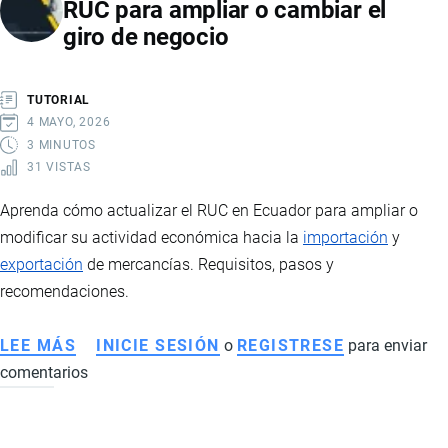
RUC para ampliar o cambiar el
VERIFICAR
giro de negocio
DATOS
EN
EL
TUTORIAL
SRI
4 MAYO, 2026
3 MINUTOS
31 VISTAS
Aprenda cómo actualizar el RUC en Ecuador para ampliar o
modificar su actividad económica hacia la
importación
y
exportación
de mercancías. Requisitos, pasos y
recomendaciones.
LEE MÁS
SOBRE
INICIE SESIÓN
o
REGISTRESE
para enviar
comentarios
CÓMO
ACTUALIZAR
LOS