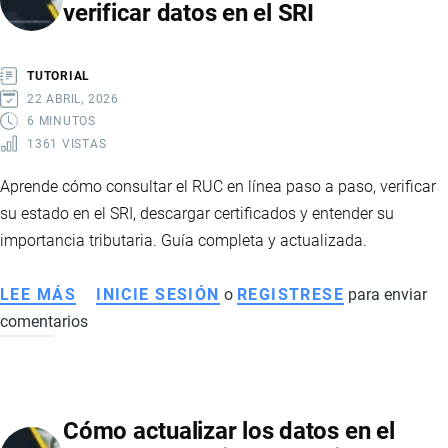
verificar datos en el SRI
TUTORIAL
22 ABRIL, 2026
6 MINUTOS
1361 VISTAS
Aprende cómo consultar el RUC en línea paso a paso, verificar
su estado en el SRI, descargar certificados y entender su
importancia tributaria. Guía completa y actualizada.
LEE MÁS
SOBRE
INICIE SESIÓN
o
REGISTRESE
para enviar
comentarios
CÓMO
CONSULTAR
EL
RUC
Cómo actualizar los datos en el
PARA