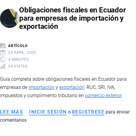
DATOS
Obligaciones fiscales en Ecuador
EN
para empresas de importación y
EL
exportación
RUC
PARA
AMPLIAR
ARTÍCULO
O
20 ABRIL, 2026
CAMBIAR
4 MINUTOS
24 VISTAS
EL
GIRO
Guía completa sobre obligaciones fiscales en Ecuador para
DE
empresas de
importación
y
exportación
: RUC, SRI, IVA,
NEGOCIO
impuestos y cumplimiento tributario en
comercio exterior
.
LEE MÁS
SOBRE
INICIE SESIÓN
o
REGISTRESE
para enviar
comentarios
OBLIGACIONES
FISCALES