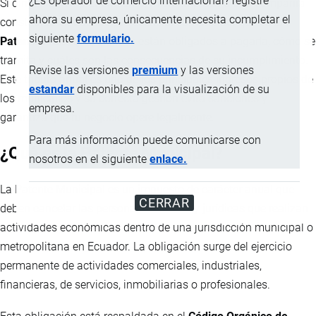
¿Es operador de comercio internacional? registre
Si diriges un emprendimiento, microempresa o una compañía
ahora su empresa, únicamente necesita completar el
constituida en Ecuador, es esencial comprender qué es la
siguiente
formulario.
Patente Municipal
, quiénes están obligados a pagarla, cómo se
tramita y cuáles son las consecuencias de su incumplimiento.
Revise las versiones
premium
y las versiones
Este tributo anual es uno de los principales ingresos propios de
estandar
disponibles para la visualización de su
los municipios y su correcta gestión evita sanciones y
empresa.
garantiza que tu negocio opere legalmente.
Para más información puede comunicarse con
¿Qué es la Patente Municipal?
nosotros en el siguiente
enlace.
La Patente Municipal es un impuesto de carácter anual que
CERRAR
deben cancelar las personas naturales y jurídicas que realizan
actividades económicas dentro de una jurisdicción municipal o
metropolitana en Ecuador. La obligación surge del ejercicio
permanente de actividades comerciales, industriales,
financieras, de servicios, inmobiliarias o profesionales.