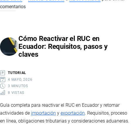
comentarios
LEY
DE
COMPAÑÍAS
EN
Cómo Reactivar el RUC en
ECUADOR
Ecuador: Requisitos, pasos y
APLICADA
claves
A
EMPRESAS
DE
TUTORIAL
COMERCIO
4 MAYO, 2026
INTERNACIONAL
3 MINUTOS
8 VISTAS
Guía completa para reactivar el RUC en Ecuador y retomar
actividades de
importación
y
exportación
. Requisitos, proceso
en línea, obligaciones tributarias y consideraciones aduaneras.