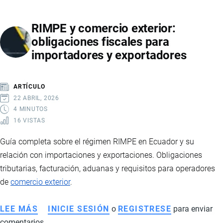
EN
ECUADOR
RIMPE y comercio exterior:
PARA
obligaciones fiscales para
EMPRESAS
importadores y exportadores
DE
IMPORTACIÓN
Y
ARTÍCULO
EXPORTACIÓN
22 ABRIL, 2026
4 MINUTOS
16 VISTAS
Guía completa sobre el régimen RIMPE en Ecuador y su
relación con importaciones y exportaciones. Obligaciones
tributarias, facturación, aduanas y requisitos para operadores
de
comercio exterior
.
LEE MÁS
SOBRE
INICIE SESIÓN
o
REGISTRESE
para enviar
comentarios
RIMPE