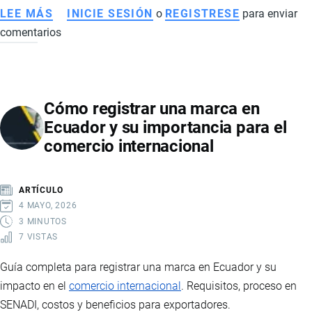
LEE MÁS
SOBRE
INICIE SESIÓN
o
REGISTRESE
para enviar
comentarios
CÓMO
REACTIVAR
EL
RUC
Cómo registrar una marca en
EN
Ecuador y su importancia para el
ECUADOR:
comercio internacional
REQUISITOS,
PASOS
Y
ARTÍCULO
CLAVES
4 MAYO, 2026
3 MINUTOS
7 VISTAS
Guía completa para registrar una marca en Ecuador y su
impacto en el
comercio internacional
. Requisitos, proceso en
SENADI, costos y beneficios para exportadores.