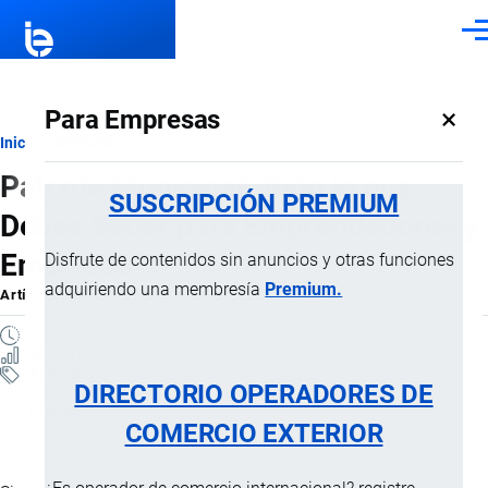
Pasar al contenido principal
Men
×
Para Empresas
Ruta
Inicio
Artículos
Patente Municipal: Todo lo que
de
SUSCRIPCIÓN PREMIUM
Debes Saber para Emprendedores y
navegación
Empresas
Disfrute de contenidos sin anuncios y otras funciones
adquiriendo una membresía
Premium.
Artículo
por
Jaime Mise
, 4 Marzo, 2026
3 MINUTOS
90 VISTAS
Artículos
DIRECTORIO OPERADORES DE
Procesos administrativos
COMERCIO EXTERIOR