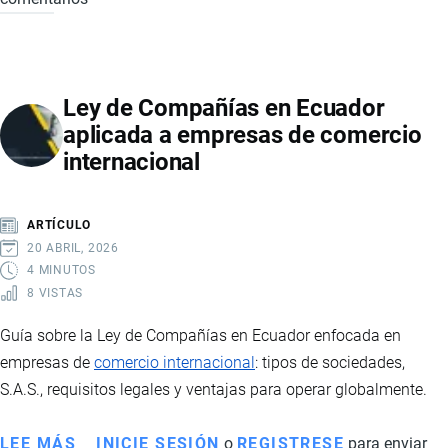
Y
COMERCIO
EXTERIOR:
Ley de Compañías en Ecuador
OBLIGACIONES
aplicada a empresas de comercio
FISCALES
internacional
PARA
IMPORTADORES
Y
ARTÍCULO
EXPORTADORES
20 ABRIL, 2026
4 MINUTOS
8 VISTAS
Guía sobre la Ley de Compañías en Ecuador enfocada en
empresas de
comercio internacional
: tipos de sociedades,
S.A.S., requisitos legales y ventajas para operar globalmente.
LEE MÁS
SOBRE
INICIE SESIÓN
o
REGISTRESE
para enviar