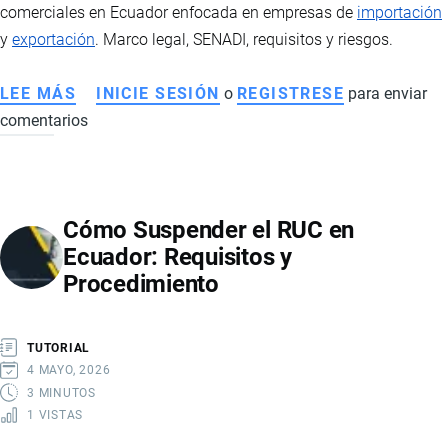
comerciales en Ecuador enfocada en empresas de
importación
y
exportación
. Marco legal, SENADI, requisitos y riesgos.
LEE MÁS
SOBRE
INICIE SESIÓN
o
REGISTRESE
para enviar
comentarios
TRANSFERENCIA
DE
MARCAS
Y
Cómo Suspender el RUC en
NOMBRES
Ecuador: Requisitos y
COMERCIALES
Procedimiento
EN
ECUADOR
PARA
TUTORIAL
EMPRESAS
4 MAYO, 2026
DE
3 MINUTOS
1 VISTAS
IMPORTACIÓN
Y