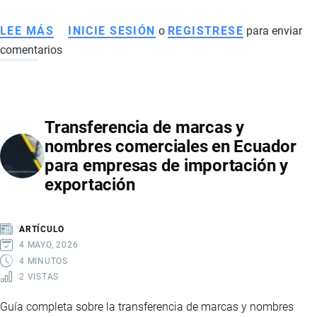
LEE MÁS
SOBRE
INICIE SESIÓN
o
REGISTRESE
para enviar
comentarios
CÓMO
REGISTRAR
UNA
MARCA
Transferencia de marcas y
EN
nombres comerciales en Ecuador
ECUADOR
para empresas de importación y
Y
exportación
SU
IMPORTANCIA
PARA
ARTÍCULO
EL
4 MAYO, 2026
COMERCIO
4 MINUTOS
2 VISTAS
INTERNACIONAL
Guía completa sobre la transferencia de marcas y nombres