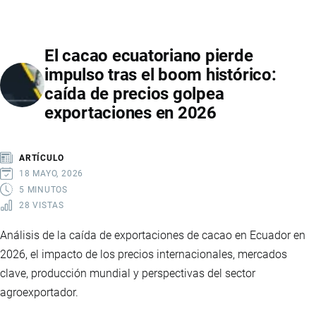
FRUTAS
TROPICALES
El cacao ecuatoriano pierde
DE
impulso tras el boom histórico:
ECUADOR
caída de precios golpea
CRECE
exportaciones en 2026
CON
FUERZA
EN
ARTÍCULO
2025
18 MAYO, 2026
Y
5 MINUTOS
28 VISTAS
CONSOLIDA
NUEVOS
Análisis de la caída de exportaciones de cacao en Ecuador en
MERCADOS
2026, el impacto de los precios internacionales, mercados
clave, producción mundial y perspectivas del sector
agroexportador.