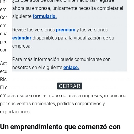
¿Es operador de comercio internacional? registre
En el centro del Ecuador, en la ciudad de Ambato, nació un
ahora su empresa, únicamente necesita completar el
emprendimiento que hoy exporta miles de peluches a
siguiente
formulario.
Centroamérica y compite con fabricantes internacionales. La
empresa Felpel, fundada por la emprendedora Alejandra Ulloa
Revise las versiones
premium
y las versiones
cuando tenía apenas 17 años, es un ejemplo de cómo una
estandar
disponibles para la visualización de su
pequeña iniciativa local puede transformarse en una marca
empresa.
con presencia en cadenas de retail internacionales.
Para más información puede comunicarse con
Actualmente, los peluches fabricados en esta planta
nosotros en el siguiente
enlace.
ecuatoriana se comercializan en tiendas de Walmart en Costa
Rica, uno de los mercados más importantes de Centroamérica.
CERRAR
El crecimiento del negocio ha sido sostenido: en 2025 la
empresa superó los 441.000 dólares en ingresos, impulsada
por sus ventas nacionales, pedidos corporativos y
exportaciones.
Un emprendimiento que comenzó con