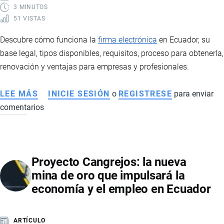
3 MINUTOS
51 VISTAS
Descubre cómo funciona la
firma electrónica
en Ecuador, su
base legal, tipos disponibles, requisitos, proceso para obtenerla,
renovación y ventajas para empresas y profesionales.
LEE MÁS
SOBRE
INICIE SESIÓN
o
REGISTRESE
para enviar
comentarios
CÓMO
FUNCIONA
LA
FIRMA
Proyecto Cangrejos: la nueva
ELECTRÓNICA
mina de oro que impulsará la
EN
economía y el empleo en Ecuador
ECUADOR:
REQUISITOS,
TIPOS
ARTÍCULO