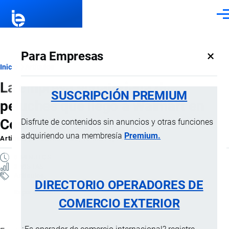
Pasar al contenido principal
Men
×
Para Empresas
Ruta
Inicio
Artículos
La empresa ecuatoriana de
de
SUSCRIPCIÓN PREMIUM
peluches que llegó a Walmart en
navegación
Costa Rica
Disfrute de contenidos sin anuncios y otras funciones
adquiriendo una membresía
Premium.
Artículo
por
Jaime Mise
, 10 Marzo, 2026
5 MINUTOS
3 VISTAS
Artículos
DIRECTORIO OPERADORES DE
Exportaciones
COMERCIO EXTERIOR