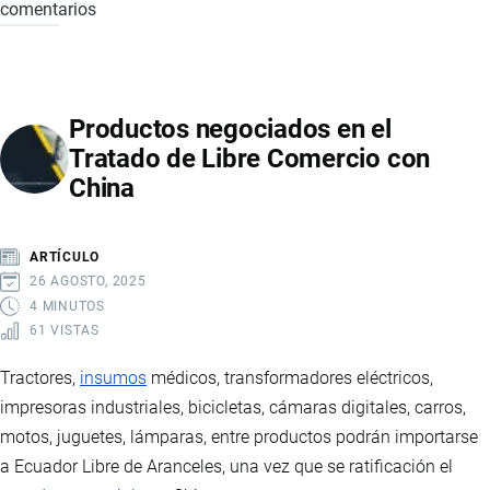
comentarios
EXPORTACIÓN
DE
ROSAS
DE
Productos negociados en el
ECUADOR:
Tratado de Libre Comercio con
ESTADÍSTICAS,
China
MERCADOS
Y
LOGÍSTICA
ARTÍCULO
DEL
26 AGOSTO, 2025
SECTOR
4 MINUTOS
61 VISTAS
FLORÍCOLA
Tractores,
insumos
médicos, transformadores eléctricos,
impresoras industriales, bicicletas, cámaras digitales, carros,
motos, juguetes, lámparas, entre productos podrán importarse
a Ecuador Libre de Aranceles, una vez que se ratificación el