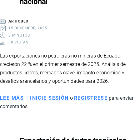
nacional
DE
LA
CAJA
ARTÍCULO
DE
15 DICIEMBRE, 2025
BANANO
5 MINUTOS
30 VISTAS
Las exportaciones no petroleras no mineras de Ecuador
crecieron 22 % en el primer semestre de 2025. Análisis de
productos líderes, mercados clave, impacto económico y
desafíos arancelarios y oportunidades para 2026.
LEE MÁS
SOBRE
INICIE SESIÓN
o
REGISTRESE
para enviar
comentarios
EXPORTACIONES
NO
PETROLERAS
DE