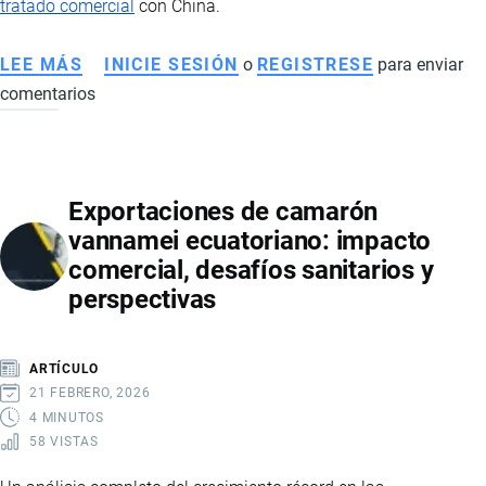
tratado comercial
con China.
LEE MÁS
SOBRE
INICIE SESIÓN
o
REGISTRESE
para enviar
comentarios
PRODUCTOS
NEGOCIADOS
EN
EL
Exportaciones de camarón
TRATADO
vannamei ecuatoriano: impacto
DE
comercial, desafíos sanitarios y
LIBRE
perspectivas
COMERCIO
CON
CHINA
ARTÍCULO
21 FEBRERO, 2026
4 MINUTOS
58 VISTAS