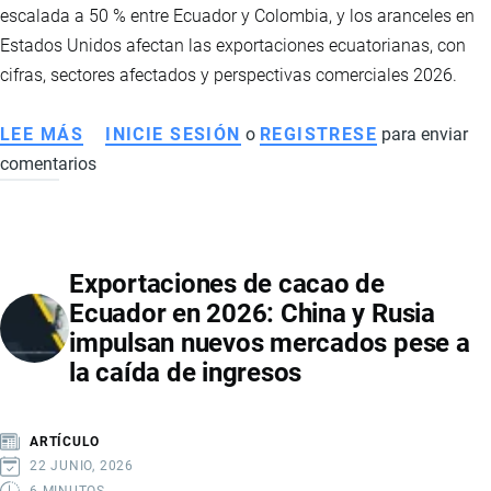
escalada a 50 % entre Ecuador y Colombia, y los aranceles en
Estados Unidos afectan las exportaciones ecuatorianas, con
cifras, sectores afectados y perspectivas comerciales 2026.
LEE MÁS
SOBRE
INICIE SESIÓN
o
REGISTRESE
para enviar
comentarios
IMPACTO
Y
CONTEXTO
DE
Exportaciones de cacao de
ARANCELES
Ecuador en 2026: China y Rusia
ENTRE
impulsan nuevos mercados pese a
ECUADOR,
la caída de ingresos
COLOMBIA
Y
ESTADOS
ARTÍCULO
UNIDOS
22 JUNIO, 2026
6 MINUTOS