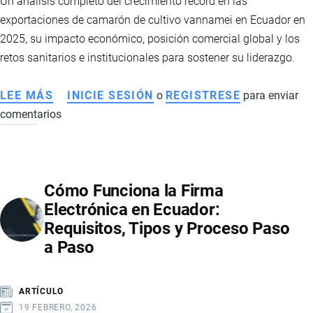
Un análisis completo del crecimiento récord en las
exportaciones de camarón de cultivo vannamei en Ecuador en
2025, su impacto económico, posición comercial global y los
retos sanitarios e institucionales para sostener su liderazgo.
LEE MÁS
SOBRE
INICIE SESIÓN
o
REGISTRESE
para enviar
comentarios
EXPORTACIONES
DE
CAMARÓN
VANNAMEI
Cómo Funciona la Firma
ECUATORIANO:
Electrónica en Ecuador:
IMPACTO
Requisitos, Tipos y Proceso Paso
COMERCIAL,
a Paso
DESAFÍOS
SANITARIOS
Y
ARTÍCULO
PERSPECTIVAS
19 FEBRERO, 2026