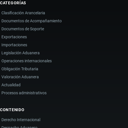
CATEGORÍAS
Y
Clasificación Arancelaria
RUSIA
Documentos de Acompañamiento
IMPULSAN
Documentos de Soporte
NUEVOS
MERCADOS
Exportaciones
PESE
Importaciones
A
Legislación Aduanera
LA
Operaciones internacionales
CAÍDA
Obligación Tributaria
DE
Valoración Aduanera
INGRESOS
Actualidad
Procesos administrativos
CONTENIDO
Derecho Internacional
Despacho Aduanero