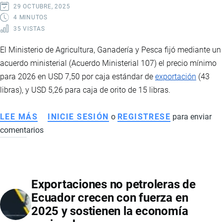
IMPULSARÁ
29 OCTUBRE, 2025
LA
4 MINUTOS
35 VISTAS
ECONOMÍA
Y
El Ministerio de Agricultura, Ganadería y Pesca fijó mediante un
EL
acuerdo ministerial (Acuerdo Ministerial 107) el precio mínimo
EMPLEO
para 2026 en USD 7,50 por caja estándar de
exportación
(43
EN
libras), y USD 5,26 para caja de orito de 15 libras.
ECUADOR
LEE MÁS
SOBRE
INICIE SESIÓN
o
REGISTRESE
para enviar
comentarios
MAGAP
FIJÓ
EN
7,50
Exportaciones no petroleras de
EL
Ecuador crecen con fuerza en
PRECIO
2025 y sostienen la economía
MÍNIMO