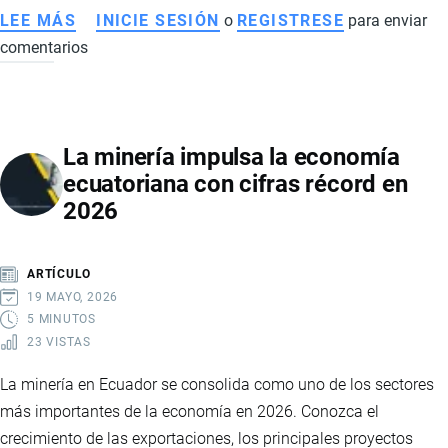
LEE MÁS
SOBRE
INICIE SESIÓN
o
REGISTRESE
para enviar
comentarios
EL
CACAO
ECUATORIANO
PIERDE
La minería impulsa la economía
IMPULSO
ecuatoriana con cifras récord en
TRAS
2026
EL
BOOM
HISTÓRICO:
ARTÍCULO
CAÍDA
19 MAYO, 2026
DE
5 MINUTOS
23 VISTAS
PRECIOS
GOLPEA
La minería en Ecuador se consolida como uno de los sectores
EXPORTACIONES
más importantes de la economía en 2026. Conozca el
EN
crecimiento de las exportaciones, los principales proyectos