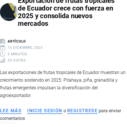
Exportación de frutas tropicales
ECUADOR
de Ecuador crece con fuerza en
CRECEN
2025 y consolida nuevos
CON
mercados
FUERZA
EN
2025
ARTÍCULO
Y
15 DICIEMBRE, 2025
SOSTIENEN
5 MINUTOS
29 VISTAS
LA
ECONOMÍA
Las exportaciones de frutas tropicales de Ecuador muestran un
NACIONAL
crecimiento sostenido en 2025. Pitahaya, piña, granadilla y
frutas emergentes impulsan la diversificación del
agroexportador.
LEE MÁS
SOBRE
INICIE SESIÓN
o
REGISTRESE
para enviar
comentarios
EXPORTACIÓN
DE