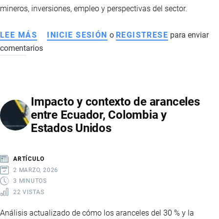
2026
mineros, inversiones, empleo y perspectivas del sector.
LEE MÁS
SOBRE
INICIE SESIÓN
o
REGISTRESE
para enviar
comentarios
LA
MINERÍA
IMPULSA
LA
Impacto y contexto de aranceles
ECONOMÍA
entre Ecuador, Colombia y
ECUATORIANA
Estados Unidos
CON
CIFRAS
RÉCORD
ARTÍCULO
EN
2 MARZO, 2026
2026
3 MINUTOS
22 VISTAS
Análisis actualizado de cómo los aranceles del 30 % y la