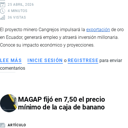
Y
25 ABRIL, 2026
PROCESO
4 MINUTOS
36 VISTAS
PASO
A
El proyecto minero Cangrejos impulsará la
exportación
de oro
PASO
en Ecuador, generará empleo y atraerá inversión millonaria.
Conoce su impacto económico y proyecciones.
LEE MÁS
SOBRE
INICIE SESIÓN
o
REGISTRESE
para enviar
comentarios
PROYECTO
CANGREJOS:
LA
NUEVA
MAGAP fijó en 7,50 el precio
MINA
mínimo de la caja de banano
DE
ORO
QUE
ARTÍCULO