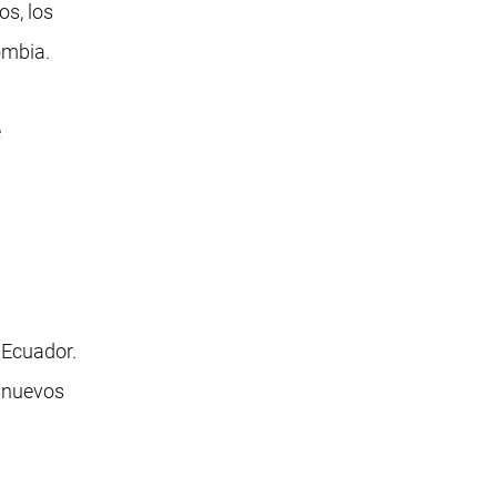
s, los
ombia.
e
 Ecuador.
e nuevos