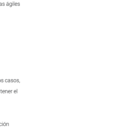
as ágiles
os casos,
tener el
ción