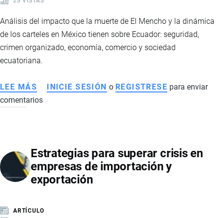
23 VISTAS
IMPACTO
ECONÓMICO
Análisis del impacto que la muerte de El Mencho y la dinámica
Y
de los carteles en México tienen sobre Ecuador: seguridad,
OPORTUNIDADES
crimen organizado, economía, comercio y sociedad
ESTRATÉGICAS
ecuatoriana.
LEE MÁS
SOBRE
INICIE SESIÓN
o
REGISTRESE
para enviar
comentarios
CÓMO
AFECTA
A
ECUADOR
Estrategias para superar crisis en
LA
empresas de importación y
MUERTE
exportación
DE
EL
MENCHO
ARTÍCULO