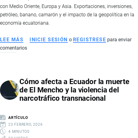
con Medio Oriente, Europa y Asia. Exportaciones, inversiones,
petróleo, banano, camarón y el impacto de la geopolítica en la
economía ecuatoriana.
LEE MÁS
SOBRE
INICIE SESIÓN
o
REGISTRESE
para enviar
comentarios
ECUADOR
Y
SUS
RELACIONES
Cómo afecta a Ecuador la muerte
COMERCIALES
de El Mencho y la violencia del
CON
narcotráfico transnacional
MEDIO
ORIENTE,
EUROPA
ARTÍCULO
Y
23 FEBRERO, 2026
ASIA:
4 MINUTOS