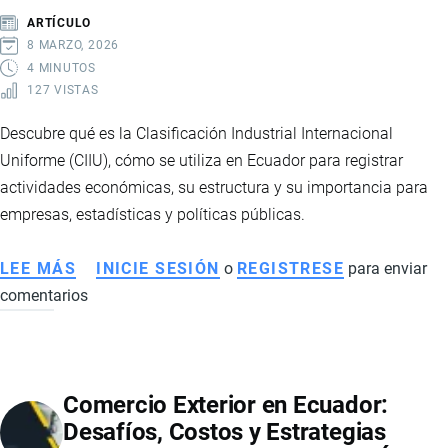
ARTÍCULO
8 MARZO, 2026
4 MINUTOS
127 VISTAS
Descubre qué es la Clasificación Industrial Internacional
Uniforme (CIIU), cómo se utiliza en Ecuador para registrar
actividades económicas, su estructura y su importancia para
empresas, estadísticas y políticas públicas.
LEE MÁS
SOBRE
INICIE SESIÓN
o
REGISTRESE
para enviar
comentarios
CIIU
EN
ECUADOR:
QUÉ
Comercio Exterior en Ecuador:
ES,
Desafíos, Costos y Estrategias
CÓMO