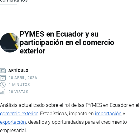
CONSTITUIR
UNA
LLC
PYMES en Ecuador y su
EN
participación en el comercio
EE.UU.
exterior
DESDE
ECUADOR:
VENTAJAS
ARTÍCULO
PARA
20 ABRIL, 2026
COMERCIO
4 MINUTOS
28 VISTAS
INTERNACIONAL
Análisis actualizado sobre el rol de las PYMES en Ecuador en el
comercio exterior
. Estadísticas, impacto en
importación
y
exportación
, desafíos y oportunidades para el crecimiento
empresarial.