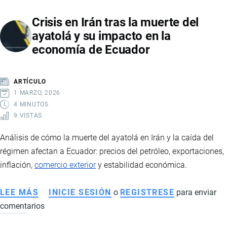
EMPRESAS:
Crisis en Irán tras la muerte del
ESTRATEGIA,
ayatolá y su impacto en la
TECNOLOGÍA
economía de Ecuador
Y
COMPETITIVIDAD
GLOBAL
ARTÍCULO
1 MARZO, 2026
4 MINUTOS
9 VISTAS
Análisis de cómo la muerte del ayatolá en Irán y la caída del
régimen afectan a Ecuador: precios del petróleo, exportaciones,
inflación,
comercio exterior
y estabilidad económica.
LEE MÁS
SOBRE
INICIE SESIÓN
o
REGISTRESE
para enviar
comentarios
CRISIS
EN