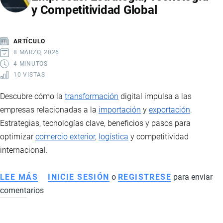
y Competitividad Global
PUEDEN
VIAJAR
SIN
ARTÍCULO
VISA:
8 MARZO, 2026
CONSIDERACIONES
4 MINUTOS
10 VISTAS
PARA
EL
Descubre cómo la
transformación
digital impulsa a las
RETORNO
empresas relacionadas a la
importación
y
exportación
.
Estrategias, tecnologías clave, beneficios y pasos para
optimizar
comercio exterior
,
logística
y competitividad
internacional.
LEE MÁS
SOBRE
INICIE SESIÓN
o
REGISTRESE
para enviar
comentarios
TRANSFORMACIÓN
DIGITAL
EN