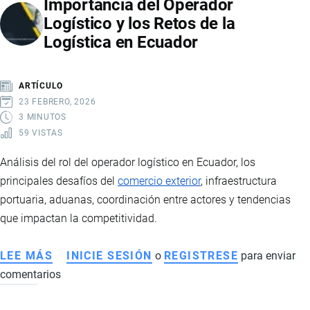
Importancia del Operador
DESAFÍOS,
Logístico y los Retos de la
COSTOS
Logística en Ecuador
Y
ESTRATEGIAS
PARA
ARTÍCULO
IMPORTAR
23 FEBRERO, 2026
Y
3 MINUTOS
59 VISTAS
EXPORTAR
CON
Análisis del rol del operador logístico en Ecuador, los
ÉXITO
principales desafíos del
comercio exterior
, infraestructura
portuaria, aduanas, coordinación entre actores y tendencias
que impactan la competitividad.
LEE MÁS
SOBRE
INICIE SESIÓN
o
REGISTRESE
para enviar
comentarios
IMPORTANCIA
DEL