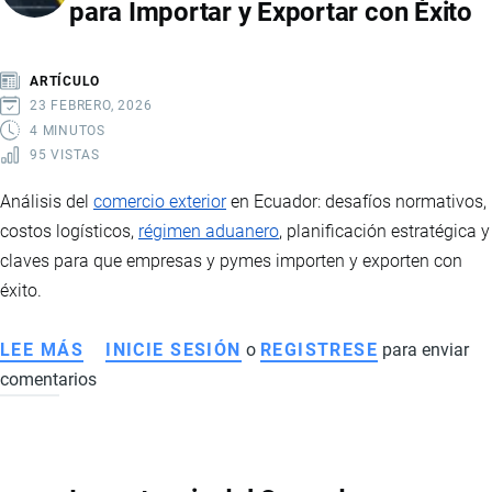
para Importar y Exportar con Éxito
SE
UTILIZA
Y
ARTÍCULO
POR
23 FEBRERO, 2026
QUÉ
4 MINUTOS
95 VISTAS
ES
FUNDAMENTAL
Análisis del
comercio exterior
en Ecuador: desafíos normativos,
PARA
costos logísticos,
régimen aduanero
, planificación estratégica y
LAS
claves para que empresas y pymes importen y exporten con
EMPRESAS
éxito.
LEE MÁS
SOBRE
INICIE SESIÓN
o
REGISTRESE
para enviar
comentarios
COMERCIO
EXTERIOR
EN
ECUADOR: