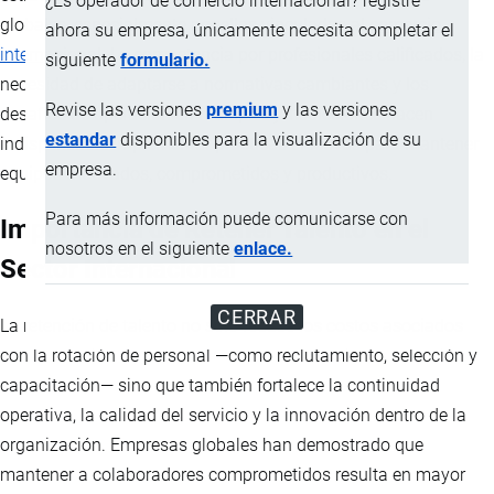
¿Es operador de comercio internacional? registre
globales, especialmente aquellas vinculadas al
comercio
ahora su empresa, únicamente necesita completar el
internacional
. La competencia por profesionales calificados, la
siguiente
formulario.
necesidad de adaptarse a normativas cambiantes y los
Revise las versiones
premium
y las versiones
desafíos de operación en múltiples jurisdicciones hacen
estandar
disponibles para la visualización de su
indispensable implementar prácticas efectivas para mantener
empresa.
equipos motivados, comprometidos y productivos.
Para más información puede comunicarse con
Importancia de Retener Talento en el
nosotros en el siguiente
enlace.
Sector Internacional
CERRAR
La retención de talento no solo reduce los costos asociados
con la rotación de personal —como reclutamiento, selección y
capacitación— sino que también fortalece la continuidad
operativa, la calidad del servicio y la innovación dentro de la
organización. Empresas globales han demostrado que
mantener a colaboradores comprometidos resulta en mayor