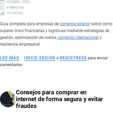
Y
22 ABRIL, 2026
LA
4 MINUTOS
14 VISTAS
VIOLENCIA
DEL
Guía completa para empresas de
comercio exterior
sobre cómo
NARCOTRÁFICO
superar crisis financieras y logísticas mediante estrategias de
TRANSNACIONAL
gestión, optimización de costos,
comercio internacional
y
resiliencia empresarial.
LEE MÁS
SOBRE
INICIE SESIÓN
o
REGISTRESE
para enviar
comentarios
ESTRATEGIAS
PARA
SUPERAR
CRISIS
Consejos para comprar en
EN
internet de forma segura y evitar
EMPRESAS
fraudes
DE
IMPORTACIÓN