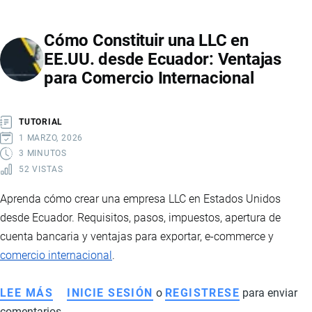
OPERADOR
LOGÍSTICO
Cómo Constituir una LLC en
Y
EE.UU. desde Ecuador: Ventajas
LOS
para Comercio Internacional
RETOS
DE
LA
TUTORIAL
LOGÍSTICA
1 MARZO, 2026
EN
3 MINUTOS
52 VISTAS
ECUADOR
Aprenda cómo crear una empresa LLC en Estados Unidos
desde Ecuador. Requisitos, pasos, impuestos, apertura de
cuenta bancaria y ventajas para exportar, e-commerce y
comercio internacional
.
LEE MÁS
SOBRE
INICIE SESIÓN
o
REGISTRESE
para enviar
comentarios
CÓMO