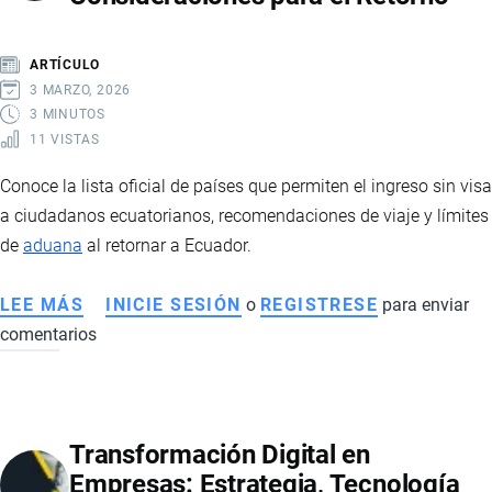
SEGURA
Y
ARTÍCULO
EVITAR
3 MARZO, 2026
FRAUDES
3 MINUTOS
11 VISTAS
Conoce la lista oficial de países que permiten el ingreso sin visa
a ciudadanos ecuatorianos, recomendaciones de viaje y límites
de
aduana
al retornar a Ecuador.
LEE MÁS
SOBRE
INICIE SESIÓN
o
REGISTRESE
para enviar
comentarios
PAÍSES
A
LOS
QUE
Transformación Digital en
LOS
Empresas: Estrategia, Tecnología
ECUATORIANOS