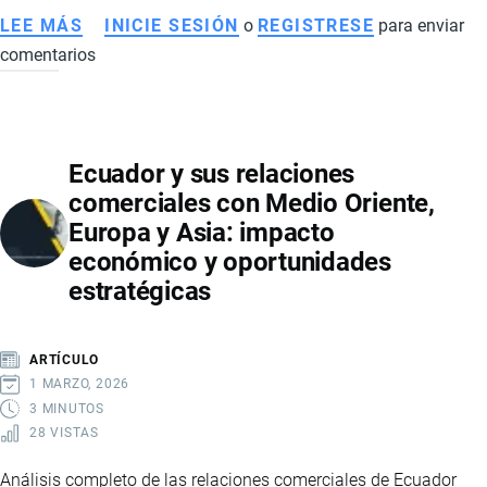
LEE MÁS
SOBRE
INICIE SESIÓN
o
REGISTRESE
para enviar
comentarios
PYMES
EN
ECUADOR
Y
Ecuador y sus relaciones
SU
comerciales con Medio Oriente,
PARTICIPACIÓN
Europa y Asia: impacto
EN
económico y oportunidades
EL
estratégicas
COMERCIO
EXTERIOR
ARTÍCULO
1 MARZO, 2026
3 MINUTOS
28 VISTAS
Análisis completo de las relaciones comerciales de Ecuador