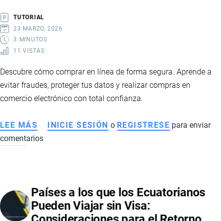
Y
TUTORIAL
EXPORTACIÓN
23 MARZO, 2026
3 MINUTOS
11 VISTAS
Descubre cómo comprar en línea de forma segura. Aprende a
evitar fraudes, proteger tus datos y realizar compras en
comercio electrónico con total confianza.
LEE MÁS
SOBRE
INICIE SESIÓN
o
REGISTRESE
para enviar
comentarios
CONSEJOS
PARA
COMPRAR
EN
Países a los que los Ecuatorianos
INTERNET
Pueden Viajar sin Visa:
DE
Consideraciones para el Retorno
FORMA