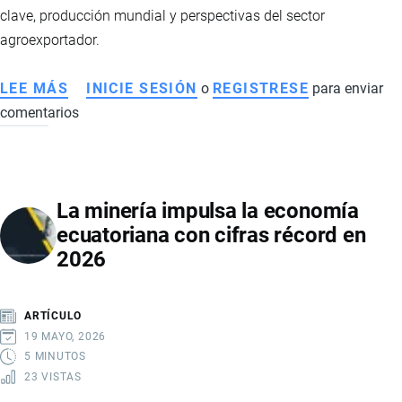
clave, producción mundial y perspectivas del sector
agroexportador.
LEE MÁS
SOBRE
INICIE SESIÓN
o
REGISTRESE
para enviar
comentarios
EL
CACAO
ECUATORIANO
PIERDE
La minería impulsa la economía
IMPULSO
ecuatoriana con cifras récord en
TRAS
2026
EL
BOOM
HISTÓRICO:
ARTÍCULO
CAÍDA
19 MAYO, 2026
DE
5 MINUTOS
23 VISTAS
PRECIOS