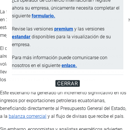
¿Es operador de comercio internacional? registre
ahora su empresa, únicamente necesita completar el
La fuerte escalada de los precios internacionales del petróleo
siguiente
formulario.
en 2026 se ha convertido en uno de los principales factores que
están impulsando los ingresos del Estado ecuatoriano y
Revise las versiones
premium
y las versiones
mejorando temporalmente las cuentas fiscales del país.
estandar
disponibles para la visualización de su
empresa.
El conflicto en Medio Oriente y las tensiones geopolíticas
alrededor del estrecho de Ormuz han provocado una elevada
Para más información puede comunicarse con
volatilidad en los mercados energéticos internacionales,
nosotros en el siguiente
enlace.
llevando al petróleo WTI —referencia para Ecuador— a superar
los USD 100 por barril durante varias semanas.
CERRAR
Este escenario ha generado un incremento significativo en los
ingresos por exportaciones petroleras ecuatorianas,
beneficiando directamente al Presupuesto General del Estado,
a la
balanza comercial
y al flujo de divisas que recibe el país.
Sin embargo, economistas y analistas energéticos advierten