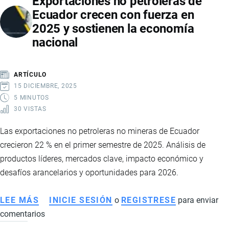
Exportaciones no petroleras de
EL
Ecuador crecen con fuerza en
PRECIO
2025 y sostienen la economía
MÍNIMO
nacional
DE
LA
CAJA
ARTÍCULO
DE
15 DICIEMBRE, 2025
BANANO
5 MINUTOS
30 VISTAS
Las exportaciones no petroleras no mineras de Ecuador
crecieron 22 % en el primer semestre de 2025. Análisis de
productos líderes, mercados clave, impacto económico y
desafíos arancelarios y oportunidades para 2026.
LEE MÁS
SOBRE
INICIE SESIÓN
o
REGISTRESE
para enviar
comentarios
EXPORTACIONES
NO