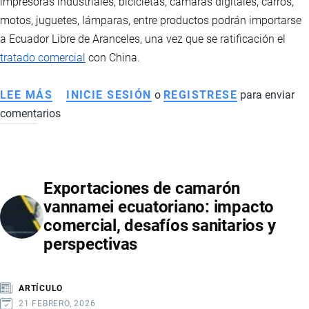
impresoras industriales, bicicletas, cámaras digitales, carros,
motos, juguetes, lámparas, entre productos podrán importarse
a Ecuador Libre de Aranceles, una vez que se ratificación el
tratado comercial
con China.
LEE MÁS
SOBRE
INICIE SESIÓN
o
REGISTRESE
para enviar
comentarios
PRODUCTOS
NEGOCIADOS
EN
EL
Exportaciones de camarón
TRATADO
vannamei ecuatoriano: impacto
DE
comercial, desafíos sanitarios y
LIBRE
perspectivas
COMERCIO
CON
CHINA
ARTÍCULO
21 FEBRERO, 2026