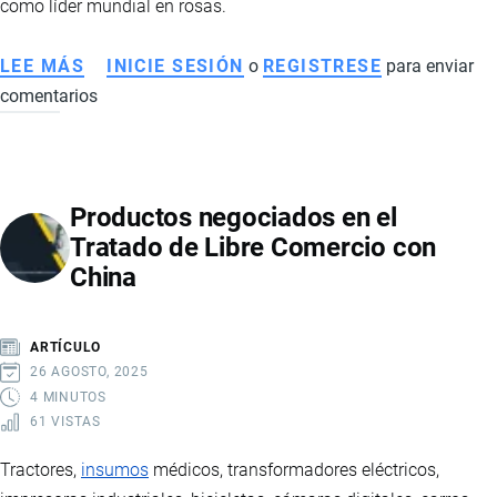
como líder mundial en rosas.
LEE MÁS
SOBRE
INICIE SESIÓN
o
REGISTRESE
para enviar
comentarios
EXPORTACIÓN
DE
ROSAS
DE
Productos negociados en el
ECUADOR:
Tratado de Libre Comercio con
ESTADÍSTICAS,
China
MERCADOS
Y
LOGÍSTICA
ARTÍCULO
DEL
26 AGOSTO, 2025
SECTOR
4 MINUTOS
61 VISTAS
FLORÍCOLA
Tractores,
insumos
médicos, transformadores eléctricos,