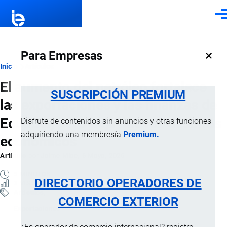
Pasar al contenido principal
Men
×
Para Empresas
Ruta
Inicio
Artículos
El aumento del petróleo fortalece
de
SUSCRIPCIÓN PREMIUM
las exportaciones y las finanzas de
navegación
Ecuador, pero deja nuevos desafíos
Disfrute de contenidos sin anuncios y otras funciones
adquiriendo una membresía
Premium.
económicos
Artículo
por
Jaime Mise
, 6 Mayo, 2026
5 MINUTOS
DIRECTORIO OPERADORES DE
3 VISTAS
Artículos
COMERCIO EXTERIOR
Exportaciones