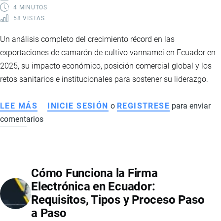
4 MINUTOS
58 VISTAS
Un análisis completo del crecimiento récord en las
exportaciones de camarón de cultivo vannamei en Ecuador en
2025, su impacto económico, posición comercial global y los
retos sanitarios e institucionales para sostener su liderazgo.
LEE MÁS
SOBRE
INICIE SESIÓN
o
REGISTRESE
para enviar
comentarios
EXPORTACIONES
DE
CAMARÓN
VANNAMEI
Cómo Funciona la Firma
ECUATORIANO:
Electrónica en Ecuador:
IMPACTO
Requisitos, Tipos y Proceso Paso
COMERCIAL,
a Paso
DESAFÍOS