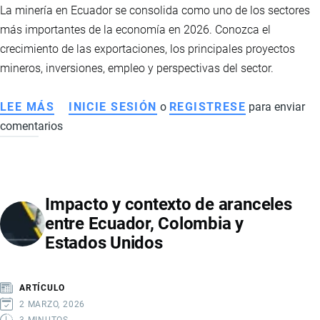
GOLPEA
La minería en Ecuador se consolida como uno de los sectores
EXPORTACIONES
más importantes de la economía en 2026. Conozca el
EN
crecimiento de las exportaciones, los principales proyectos
2026
mineros, inversiones, empleo y perspectivas del sector.
LEE MÁS
SOBRE
INICIE SESIÓN
o
REGISTRESE
para enviar
comentarios
LA
MINERÍA
IMPULSA
LA
Impacto y contexto de aranceles
ECONOMÍA
entre Ecuador, Colombia y
ECUATORIANA
Estados Unidos
CON
CIFRAS
RÉCORD
ARTÍCULO
EN
2 MARZO, 2026
2026