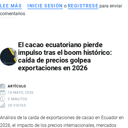
LEE MÁS
SOBRE
INICIE SESIÓN
o
REGISTRESE
para enviar
comentarios
EXPORTACIÓN
DE
FRUTAS
TROPICALES
El cacao ecuatoriano pierde
DE
impulso tras el boom histórico:
ECUADOR
caída de precios golpea
CRECE
exportaciones en 2026
CON
FUERZA
EN
ARTÍCULO
2025
18 MAYO, 2026
Y
5 MINUTOS
28 VISTAS
CONSOLIDA
NUEVOS
Análisis de la caída de exportaciones de cacao en Ecuador en
MERCADOS
2026, el impacto de los precios internacionales, mercados