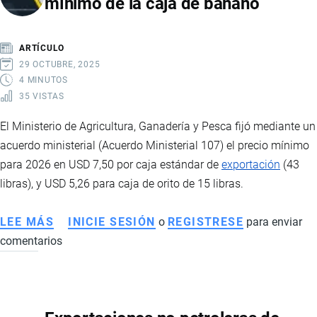
mínimo de la caja de banano
DE
ORO
QUE
ARTÍCULO
IMPULSARÁ
29 OCTUBRE, 2025
LA
4 MINUTOS
35 VISTAS
ECONOMÍA
Y
El Ministerio de Agricultura, Ganadería y Pesca fijó mediante un
EL
acuerdo ministerial (Acuerdo Ministerial 107) el precio mínimo
EMPLEO
para 2026 en USD 7,50 por caja estándar de
exportación
(43
EN
libras), y USD 5,26 para caja de orito de 15 libras.
ECUADOR
LEE MÁS
SOBRE
INICIE SESIÓN
o
REGISTRESE
para enviar
comentarios
MAGAP
FIJÓ
EN
7,50