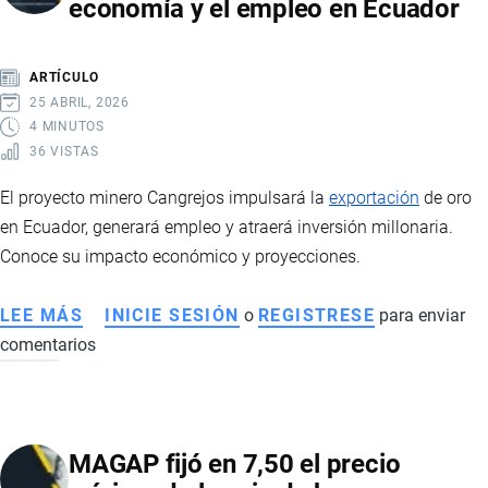
economía y el empleo en Ecuador
ECUADOR:
REQUISITOS,
TIPOS
ARTÍCULO
Y
25 ABRIL, 2026
PROCESO
4 MINUTOS
36 VISTAS
PASO
A
El proyecto minero Cangrejos impulsará la
exportación
de oro
PASO
en Ecuador, generará empleo y atraerá inversión millonaria.
Conoce su impacto económico y proyecciones.
LEE MÁS
SOBRE
INICIE SESIÓN
o
REGISTRESE
para enviar
comentarios
PROYECTO
CANGREJOS:
LA
NUEVA
MAGAP fijó en 7,50 el precio
MINA