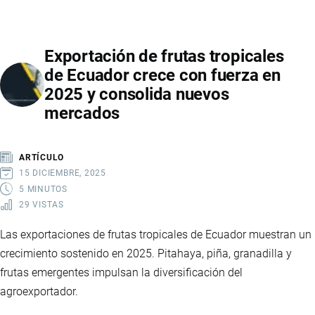
PETROLERAS
DE
Exportación de frutas tropicales
ECUADOR
de Ecuador crece con fuerza en
CRECEN
2025 y consolida nuevos
CON
mercados
FUERZA
EN
2025
ARTÍCULO
Y
15 DICIEMBRE, 2025
SOSTIENEN
5 MINUTOS
29 VISTAS
LA
ECONOMÍA
Las exportaciones de frutas tropicales de Ecuador muestran un
NACIONAL
crecimiento sostenido en 2025. Pitahaya, piña, granadilla y
frutas emergentes impulsan la diversificación del
agroexportador.