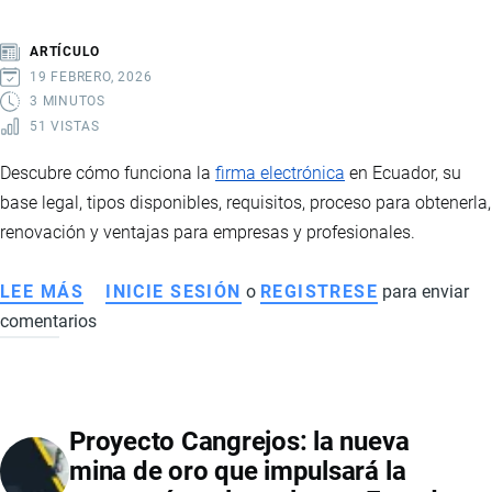
SANITARIOS
Y
ARTÍCULO
PERSPECTIVAS
19 FEBRERO, 2026
3 MINUTOS
51 VISTAS
Descubre cómo funciona la
firma electrónica
en Ecuador, su
base legal, tipos disponibles, requisitos, proceso para obtenerla,
renovación y ventajas para empresas y profesionales.
LEE MÁS
SOBRE
INICIE SESIÓN
o
REGISTRESE
para enviar
comentarios
CÓMO
FUNCIONA
LA
FIRMA
Proyecto Cangrejos: la nueva
ELECTRÓNICA
mina de oro que impulsará la
EN