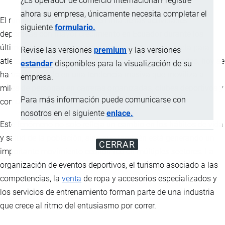
¿Es operador de comercio internacional? registre
ahora su empresa, únicamente necesita completar el
El running se ha convertido en una de las actividades
siguiente
formulario.
deportivas con mayor crecimiento en Ecuador durante los
últimos años. Lo que antes era una práctica reservada para
Revise las versiones
premium
y las versiones
atletas profesionales o pequeños grupos de aficionados, hoy se
estandar
disponibles para la visualización de su
ha transformado en una tendencia masiva que moviliza a
empresa.
miles de personas en carreras organizadas, clubes deportivos y
Para más información puede comunicarse con
comunidades de corredores en todo el país.
nosotros en el siguiente
enlace.
Este fenómeno no solo refleja un cambio en los hábitos de vida
y salud de la población, sino que también está generando un
CERRAR
importante movimiento económico en múltiples sectores. La
organización de eventos deportivos, el turismo asociado a las
competencias, la
venta
de ropa y accesorios especializados y
los servicios de entrenamiento forman parte de una industria
que crece al ritmo del entusiasmo por correr.