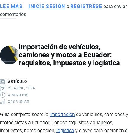
LEE MÁS
SOBRE
INICIE SESIÓN
o
REGISTRESE
para enviar
comentarios
PRINCIPALES
PRODUCTOS
IMPORTADOS
POR
Importación de vehículos,
ECUADOR,
camiones y motos a Ecuador:
ESTADÍSTICAS
requisitos, impuestos y logística
Y
PAÍSES
DE
ARTÍCULO
ORIGEN
26 ABRIL, 2026
4 MINUTOS
243 VISTAS
Guía completa sobre la
importación
de vehículos, camiones y
motocicletas a Ecuador. Conoce requisitos aduaneros,
impuestos, homologación,
logística
y claves para operar en el