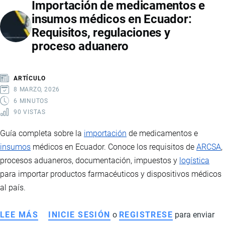
Importación de medicamentos e
COMPRAR
insumos médicos en Ecuador:
EN
Requisitos, regulaciones y
ESTADOS
proceso aduanero
UNIDOS
Y
RECIBIR
ARTÍCULO
EN
8 MARZO, 2026
ECUADOR
6 MINUTOS
90 VISTAS
Guía completa sobre la
importación
de medicamentos e
insumos
médicos en Ecuador. Conoce los requisitos de
ARCSA
,
procesos aduaneros, documentación, impuestos y
logística
para importar productos farmacéuticos y dispositivos médicos
al país.
LEE MÁS
SOBRE
INICIE SESIÓN
o
REGISTRESE
para enviar