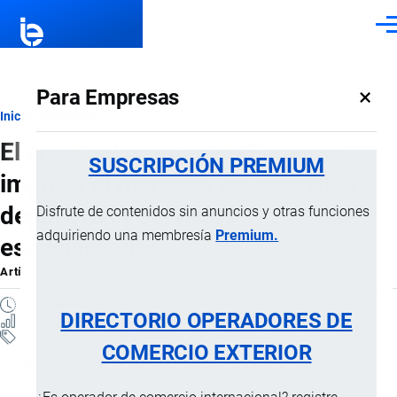
Pasar al contenido principal
Men
×
Para Empresas
Ruta
Inicio
Artículos
El auge del running en Ecuador
de
SUSCRIPCIÓN PREMIUM
impulsa el mercado de zapatillas
navegación
deportivas y servicios
Disfrute de contenidos sin anuncios y otras funciones
adquiriendo una membresía
Premium.
especializados
Artículo
por
Importaciones …
, 16 Marzo, 2026
5 MINUTOS
DIRECTORIO OPERADORES DE
14 VISTAS
Artículos
COMERCIO EXTERIOR
Importaciones