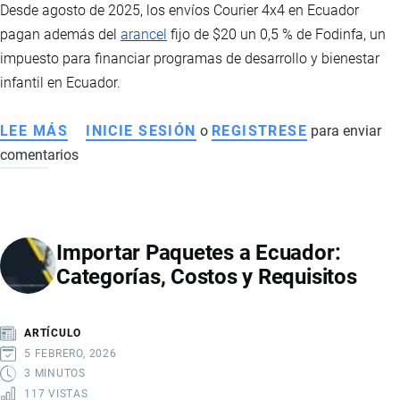
Desde agosto de 2025, los envíos Courier 4x4 en Ecuador
DE
pagan además del
arancel
fijo de $20 un 0,5 % de Fodinfa, un
VESTIR
impuesto para financiar programas de desarrollo y bienestar
infantil en Ecuador.
LEE MÁS
SOBRE
INICIE SESIÓN
o
REGISTRESE
para enviar
comentarios
FODINFA
PARA
PAQUETES
4
Importar Paquetes a Ecuador:
X
Categorías, Costos y Requisitos
4
EN
ECUADOR
ARTÍCULO
5 FEBRERO, 2026
3 MINUTOS
117 VISTAS