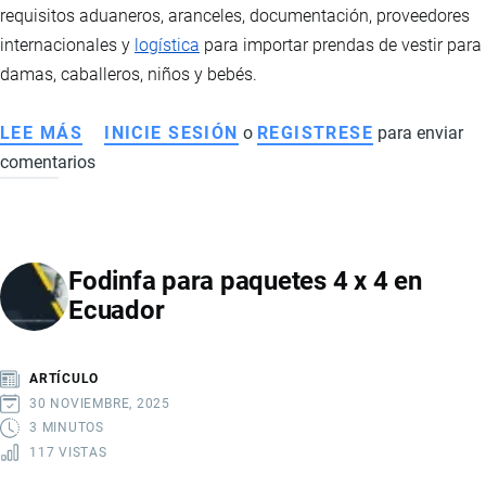
requisitos aduaneros, aranceles, documentación, proveedores
internacionales y
logística
para importar prendas de vestir para
damas, caballeros, niños y bebés.
LEE MÁS
SOBRE
INICIE SESIÓN
o
REGISTRESE
para enviar
comentarios
IMPORTACIÓN
DE
ROPA
A
Fodinfa para paquetes 4 x 4 en
ECUADOR:
Ecuador
REQUISITOS,
ARANCELES
Y
ARTÍCULO
GUÍA
30 NOVIEMBRE, 2025
PARA
3 MINUTOS
117 VISTAS
IMPORTAR
PRENDAS