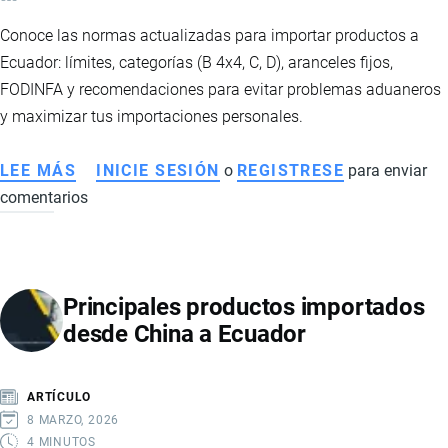
Conoce las normas actualizadas para importar productos a
Ecuador: límites, categorías (B 4x4, C, D), aranceles fijos,
FODINFA y recomendaciones para evitar problemas aduaneros
y maximizar tus importaciones personales.
LEE MÁS
SOBRE
INICIE SESIÓN
o
REGISTRESE
para enviar
comentarios
IMPORTAR
PAQUETES
A
ECUADOR:
Principales productos importados
CATEGORÍAS,
desde China a Ecuador
COSTOS
Y
REQUISITOS
ARTÍCULO
8 MARZO, 2026
4 MINUTOS