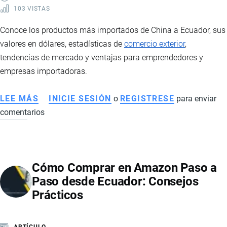
103 VISTAS
Conoce los productos más importados de China a Ecuador, sus
valores en dólares, estadísticas de
comercio exterior
,
tendencias de mercado y ventajas para emprendedores y
empresas importadoras.
LEE MÁS
SOBRE
INICIE SESIÓN
o
REGISTRESE
para enviar
comentarios
PRINCIPALES
PRODUCTOS
IMPORTADOS
DESDE
Cómo Comprar en Amazon Paso a
CHINA
Paso desde Ecuador: Consejos
A
Prácticos
ECUADOR
ARTÍCULO