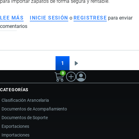
para importar zapatos de forma segura y rentable.
LEE MÁS
SOBRE
INICIE SESIÓN
o
REGISTRESE
para enviar
comentarios
IMPORTACIÓN
DE
CALZADO
A
ECUADOR:
1
Siguiente
Paginación
REQUISITOS,
0
página
ARANCELES,
PROVEEDORES
CATEGORÍAS
Y
Clasificación Arancelaria
ESTRATEGIAS
Documentos de Acompañamiento
PARA
Documentos de Soporte
IMPORTAR
ZAPATOS
Exportaciones
Importaciones