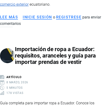
comercio exterior
ecuatoriano.
LEE MÁS
SOBRE
INICIE SESIÓN
o
REGISTRESE
para enviar
comentarios
IMPORTACIÓN
DE
VEHÍCULOS,
CAMIONES
Importación de ropa a Ecuador:
Y
requisitos, aranceles y guía para
MOTOS
importar prendas de vestir
A
ECUADOR:
REQUISITOS,
ARTÍCULO
IMPUESTOS
8 MARZO, 2026
Y
5 MINUTOS
178 VISTAS
LOGÍSTICA
Guía completa para importar ropa a Ecuador. Conoce los