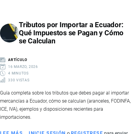
REGISTRAR
EL
NÚCLEO
Tributos por Importar a Ecuador:
FAMILIAR
Qué Impuestos se Pagan y Cómo
Y
se Calculan
ENVIAR
PAQUETES
DESDE
ARTÍCULO
EL
16 MARZO, 2026
EXTERIOR
4 MINUTOS
330 VISTAS
SIN
ARANCELES
Guía completa sobre los tributos que debes pagar al importar
mercancías a Ecuador, cómo se calculan (aranceles, FODINFA,
ICE, IVA), ejemplos y disposiciones recientes para
importaciones.
LEE MÁS
SOBRE
INICIE SESIÓN
o
REGISTRESE
para enviar