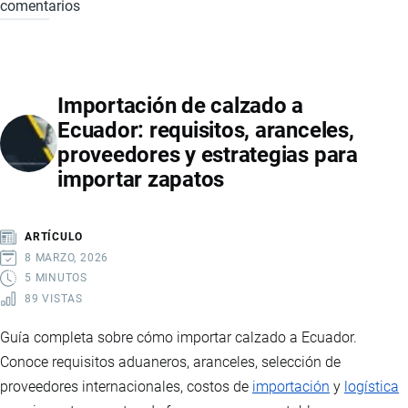
comentarios
IMPORTACIÓN
DE
MEDICAMENTOS
E
Importación de calzado a
INSUMOS
Ecuador: requisitos, aranceles,
MÉDICOS
proveedores y estrategias para
EN
importar zapatos
ECUADOR:
REQUISITOS,
REGULACIONES
ARTÍCULO
Y
8 MARZO, 2026
PROCESO
5 MINUTOS
89 VISTAS
ADUANERO
Guía completa sobre cómo importar calzado a Ecuador.
Conoce requisitos aduaneros, aranceles, selección de
proveedores internacionales, costos de
importación
y
logística