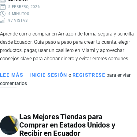
5 FEBRERO, 2026
4 MINUTOS
97 VISTAS
Aprende cómo comprar en Amazon de forma segura y sencilla
desde Ecuador. Guía paso a paso para crear tu cuenta, elegir
productos, pagar, usar un casillero en Miami y aprovechar
consejos clave para ahorrar dinero y evitar errores comunes.
LEE MÁS
SOBRE
INICIE SESIÓN
o
REGISTRESE
para enviar
comentarios
CÓMO
COMPRAR
EN
AMAZON
Las Mejores Tiendas para
PASO
Comprar en Estados Unidos y
A
Recibir en Ecuador
PASO