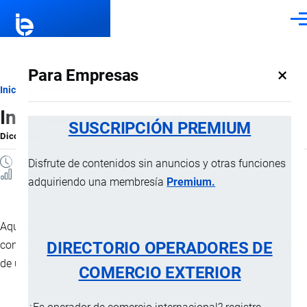
Pasar al contenido principal
Men
×
Para Empresas
Ruta
Inicio
Diccionario
Inversión extranjera directa
de
SUSCRIPCIÓN PREMIUM
Diccionario
por
Importaciones …
, 8 Septiembre, 2024
navegación
1 MINUTO
Disfrute de contenidos sin anuncios y otras funciones
0 Vistas
adquiriendo una membresía
Premium.
Aquella que tiene como propósito crear un vínculo duradero
DIRECTORIO OPERADORES DE
con fines económicos y empresariales de largo plazo, por parte
de un inversionista extranjero en el país receptor.
COMERCIO EXTERIOR