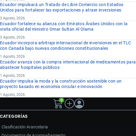
Ecuador impulsará un Tratado de Libre Comercio con Estados
Unidos para fortalecer las exportaciones y atraer inversiones
3 Agosto, 2026
Ecuador fortalece su alianza con Emiratos Árabes Unidos con la
visita oficial del ministro Omar Sultan Al Olama
3 Agosto, 2026
Ecuador incorpora arbitraje internacional de inversiones en el TLC
con Canadá bajo nuevas condiciones constitucionales
1 Agosto, 2026
Ecuador avanza con la compra internacional de medicamentos para
abastecer hospitales públicos
1 Agosto, 2026
Ecuador impulsa la moda y la construcción sostenible con un
proyecto basado en economía circular e innovación
1 Agosto, 2026
0
CATEGORÍAS
Clasificación Arancelaria
Documentos de Acompañamiento