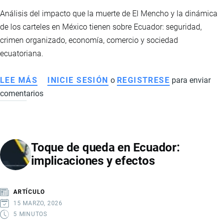
Análisis del impacto que la muerte de El Mencho y la dinámica
de los carteles en México tienen sobre Ecuador: seguridad,
crimen organizado, economía, comercio y sociedad
ecuatoriana.
LEE MÁS
SOBRE
INICIE SESIÓN
o
REGISTRESE
para enviar
comentarios
CÓMO
AFECTA
A
ECUADOR
Toque de queda en Ecuador:
LA
implicaciones y efectos
MUERTE
DE
EL
ARTÍCULO
MENCHO
15 MARZO, 2026
Y
5 MINUTOS