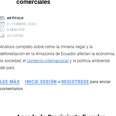
comerciales
CAMARONERAS,
RETAIL
Y
ARTÍCULO
DINAMISMO
21 FEBRERO, 2026
DEL
4 MINUTOS
22 VISTAS
MERCADO
LABORAL
Análisis completo sobre cómo la minería ilegal y la
deforestación en la Amazonía de Ecuador afectan la economía,
la sociedad, el
comercio internacional
y la política ambiental
del país.
LEE MÁS
SOBRE
INICIE SESIÓN
o
REGISTRESE
para enviar
comentarios
MINERÍA
ILEGAL
EN
LA