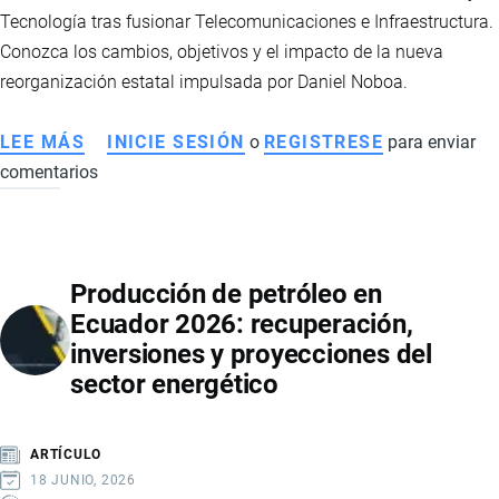
SISTEMAS
Tecnología tras fusionar Telecomunicaciones e Infraestructura.
ALIMENTARIOS
Conozca los cambios, objetivos y el impacto de la nueva
reorganización estatal impulsada por Daniel Noboa.
LEE MÁS
SOBRE
INICIE SESIÓN
o
REGISTRESE
para enviar
comentarios
ECUADOR
CREA
EL
MINISTERIO
Producción de petróleo en
DE
Ecuador 2026: recuperación,
INFRAESTRUCTURA
inversiones y proyecciones del
Y
sector energético
TECNOLOGÍA:
ASÍ
AVANZA
ARTÍCULO
LA
18 JUNIO, 2026