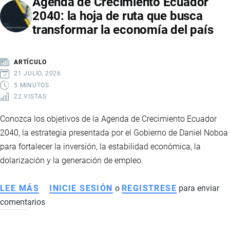
Agenda de Crecimiento Ecuador
AMAZONÍA
2040: la hoja de ruta que busca
ECUATORIANA:
transformar la economía del país
IMPACTOS
ECONÓMICOS,
SOCIALES
ARTÍCULO
Y
21 JULIO, 2026
COMERCIALES
5 MINUTOS
22 VISTAS
Conozca los objetivos de la Agenda de Crecimiento Ecuador
2040, la estrategia presentada por el Gobierno de Daniel Noboa
para fortalecer la inversión, la estabilidad económica, la
dolarización y la generación de empleo.
LEE MÁS
SOBRE
INICIE SESIÓN
o
REGISTRESE
para enviar
comentarios
AGENDA
DE
CRECIMIENTO