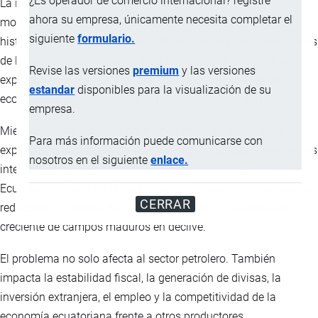
¿Es operador de comercio internacional? registre
La industria petrolera ecuatoriana atraviesa uno de los
ahora su empresa, únicamente necesita completar el
momentos más delicados de las últimas décadas. Aunque
siguiente
formulario.
históricamente el petróleo ha sido uno de los principales pilares
de la economía nacional, la falta sostenida de inversión en
Revise las versiones
premium
y las versiones
exploración comienza a generar preocupaciones técnicas,
estandar
disponibles para la visualización de su
económicas y fiscales sobre el futuro energético del país.
empresa.
Mientras varias regiones del mundo viven un nuevo auge de
Para más información puede comunicarse con
exploración impulsado por tensiones geopolíticas, altos precios
nosotros en el siguiente
enlace.
internacionales y necesidades de seguridad energética,
Ecuador mantiene un ritmo limitado de desarrollo exploratorio,
CERRAR
reducción progresiva de reservas probadas y dependencia
creciente de campos maduros en declive.
El problema no solo afecta al sector petrolero. También
impacta la estabilidad fiscal, la generación de divisas, la
inversión extranjera, el empleo y la competitividad de la
economía ecuatoriana frente a otros productores