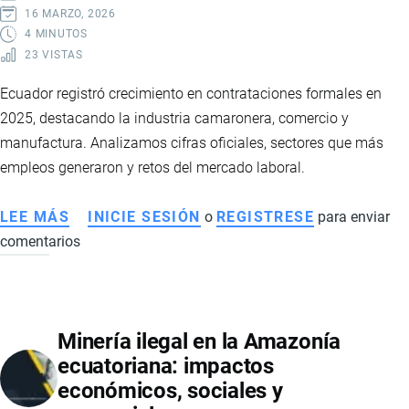
16 MARZO, 2026
4 MINUTOS
23 VISTAS
Ecuador registró crecimiento en contrataciones formales en
2025, destacando la industria camaronera, comercio y
manufactura. Analizamos cifras oficiales, sectores que más
empleos generaron y retos del mercado laboral.
LEE MÁS
SOBRE
INICIE SESIÓN
o
REGISTRESE
para enviar
comentarios
EVOLUCIÓN
DEL
EMPLEO
EN
Minería ilegal en la Amazonía
ECUADOR
ecuatoriana: impactos
EN
económicos, sociales y
2025: