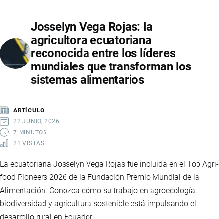
ECUADOR
Josselyn Vega Rojas: la
2040:
agricultora ecuatoriana
LA
reconocida entre los líderes
HOJA
mundiales que transforman los
DE
sistemas alimentarios
RUTA
QUE
BUSCA
ARTÍCULO
TRANSFORMAR
22 JUNIO, 2026
LA
7 MINUTOS
21 VISTAS
ECONOMÍA
DEL
La ecuatoriana Josselyn Vega Rojas fue incluida en el Top Agri-
PAÍS
food Pioneers 2026 de la Fundación Premio Mundial de la
Alimentación. Conozca cómo su trabajo en agroecología,
biodiversidad y agricultura sostenible está impulsando el
desarrollo rural en Ecuador.