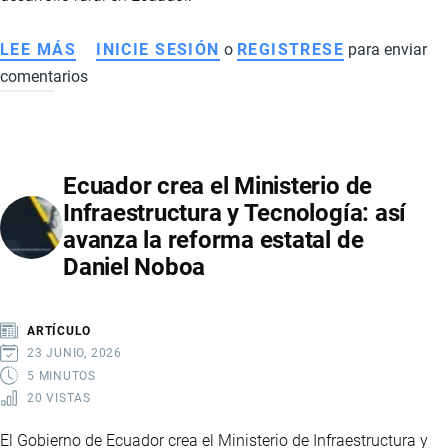
LEE MÁS
SOBRE
INICIE SESIÓN
o
REGISTRESE
para enviar
comentarios
JOSSELYN
VEGA
ROJAS:
LA
Ecuador crea el Ministerio de
AGRICULTORA
Infraestructura y Tecnología: así
ECUATORIANA
avanza la reforma estatal de
RECONOCIDA
Daniel Noboa
ENTRE
LOS
LÍDERES
ARTÍCULO
MUNDIALES
23 JUNIO, 2026
QUE
5 MINUTOS
20 VISTAS
TRANSFORMAN
LOS
El Gobierno de Ecuador crea el Ministerio de Infraestructura y