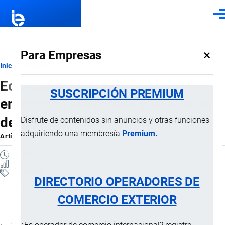
Pasar al contenido principal
Men
×
Para Empresas
Ruta
Inicio
Artículos
Ecuador enfrenta un riesgo
de
SUSCRIPCIÓN PREMIUM
energético estructural por la caída
navegación
de la exploración petrolera
Disfrute de contenidos sin anuncios y otras funciones
adquiriendo una membresía
Premium.
Artículo
por
Jaime Mise
, 18 Mayo, 2026
5 MINUTOS
5 VISTAS
Artículos
DIRECTORIO OPERADORES DE
Actualidad
COMERCIO EXTERIOR