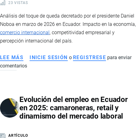
23 VISTAS
LA
VIOLENCIA
Análisis del toque de queda decretado por el presidente Daniel
DEL
Noboa en marzo de 2026 en Ecuador. Impacto en la economía,
NARCOTRÁFICO
comercio internacional
, competitividad empresarial y
TRANSNACIONAL
percepción internacional del país.
LEE MÁS
SOBRE
INICIE SESIÓN
o
REGISTRESE
para enviar
comentarios
TOQUE
DE
QUEDA
EN
Evolución del empleo en Ecuador
ECUADOR:
en 2025: camaroneras, retail y
IMPLICACIONES
dinamismo del mercado laboral
Y
EFECTOS
ARTÍCULO