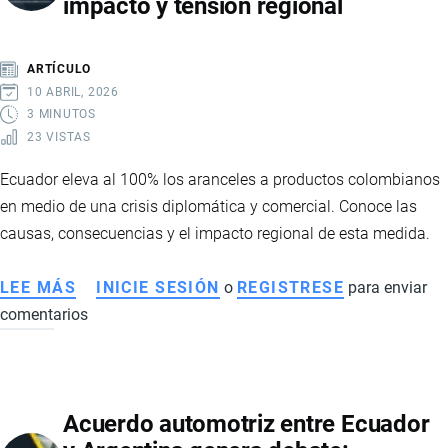
impacto y tensión regional
BUSCANDO
AMPLIAR
LA
ARTÍCULO
ALIANZA
10 ABRIL, 2026
ESTRATÉGICA
3 MINUTOS
23 VISTAS
CON
COMERCIO,
Ecuador eleva al 100% los aranceles a productos colombianos
INVERSIÓN
en medio de una crisis diplomática y comercial. Conoce las
Y
causas, consecuencias y el impacto regional de esta medida.
COOPERACIÓN
EN
LEE MÁS
SOBRE
INICIE SESIÓN
o
REGISTRESE
para enviar
MINERALES
comentarios
ECUADOR
CRÍTICOS
SUBE
AL
100%
Acuerdo automotriz entre Ecuador
LOS