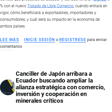
% con el nuevo
Tratado de Libre Comercio
, cuándo entrará en
vigor, cómo beneficiará a exportadores, importadores y
consumidores, y cuál será su impacto en la economía de
ambos países.
LEE MÁS
SOBRE
INICIE SESIÓN
o
REGISTRESE
para enviar
comentarios
TLC
ENTRE
ECUADOR
Y
Canciller de Japón arribara a
CANADÁ:
Ecuador buscando ampliar la
ESTOS
alianza estratégica con comercio,
SON
inversión y cooperación en
LOS
minerales críticos
PRODUCTOS
QUE