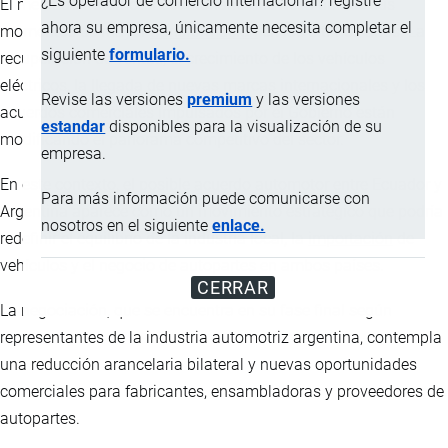
¿Es operador de comercio internacional? registre
El mercado automotor ecuatoriano atraviesa uno de sus
ahora su empresa, únicamente necesita completar el
momentos de mayor
transformación
en los últimos años. La
siguiente
formulario.
recuperación de ventas, el crecimiento de los vehículos
eléctricos, la llegada de nuevas marcas internacionales y los
Revise las versiones
premium
y las versiones
acuerdos comerciales impulsados por el Gobierno están
estandar
disponibles para la visualización de su
modificando el panorama competitivo del sector.
empresa.
En este contexto, el posible acuerdo automotor entre Ecuador y
Para más información puede comunicarse con
Argentina aparece como un movimiento estratégico que podría
nosotros en el siguiente
enlace.
redefinir el equilibrio de la industria local, la
importación
de
vehículos y el negocio de autopartes en ambos países.
CERRAR
La negociación, que se encuentra en su fase final según
representantes de la industria automotriz argentina, contempla
una reducción arancelaria bilateral y nuevas oportunidades
comerciales para fabricantes, ensambladoras y proveedores de
autopartes.