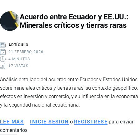
ECUADOR
Acuerdo entre Ecuador y EE.UU.:
Y
Minerales críticos y tierras raras
ARGENTINA
GENERA
DEBATE:
ARTÍCULO
INDUSTRIA
21 FEBRERO, 2026
CUESTIONA
4 MINUTOS
17 VISTAS
BENEFICIOS
Y
Análisis detallado del acuerdo entre Ecuador y Estados Unidos
GOBIERNO
sobre minerales críticos y tierras raras, su contexto geopolítico,
DEFIENDE
efectos en inversión y comercio, y su influencia en la economía
EL
y la seguridad nacional ecuatoriana.
PACTO
LEE MÁS
SOBRE
INICIE SESIÓN
o
REGISTRESE
para enviar
comentarios
ACUERDO
ENTRE