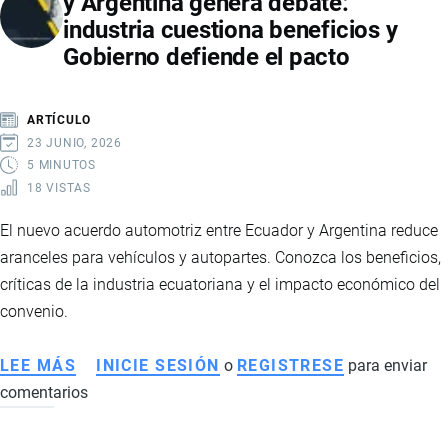
y Argentina genera debate:
ARANCELES
industria cuestiona beneficios y
A
Gobierno defiende el pacto
COLOMBIA:
CAUSAS,
IMPACTO
ARTÍCULO
Y
23 JUNIO, 2026
TENSIÓN
5 MINUTOS
18 VISTAS
REGIONAL
El nuevo acuerdo automotriz entre Ecuador y Argentina reduce
aranceles para vehículos y autopartes. Conozca los beneficios,
críticas de la industria ecuatoriana y el impacto económico del
convenio.
LEE MÁS
SOBRE
INICIE SESIÓN
o
REGISTRESE
para enviar
comentarios
ACUERDO
AUTOMOTRIZ
ENTRE