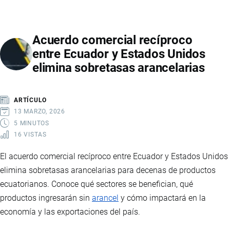
ECUADOR
Y
Acuerdo comercial recíproco
EE.UU.:
entre Ecuador y Estados Unidos
MINERALES
elimina sobretasas arancelarias
CRÍTICOS
Y
TIERRAS
ARTÍCULO
RARAS
13 MARZO, 2026
5 MINUTOS
16 VISTAS
El acuerdo comercial recíproco entre Ecuador y Estados Unidos
elimina sobretasas arancelarias para decenas de productos
ecuatorianos. Conoce qué sectores se benefician, qué
productos ingresarán sin
arancel
y cómo impactará en la
economía y las exportaciones del país.