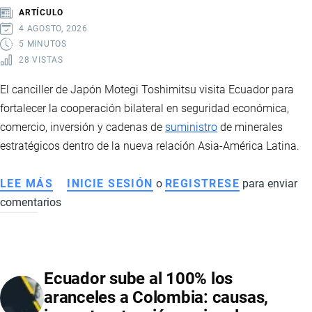
TENDRÁN
ARTÍCULO
ARANCEL
4 AGOSTO, 2026
0
5 MINUTOS
28 VISTAS
%
Y
El canciller de Japón Motegi Toshimitsu visita Ecuador para
CÓMO
fortalecer la cooperación bilateral en seguridad económica,
IMPACTARÁ
comercio, inversión y cadenas de
suministro
de minerales
EL
estratégicos dentro de la nueva relación Asia-América Latina.
COMERCIO
BILATERAL
LEE MÁS
SOBRE
INICIE SESIÓN
o
REGISTRESE
para enviar
comentarios
CANCILLER
DE
JAPÓN
ARRIBARA
Ecuador sube al 100% los
A
aranceles a Colombia: causas,
ECUADOR