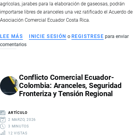
agrícolas, jarabes para la elaboración de gaseosas, podrán
ELIMINAR
importarse libres de aranceles una vez ratificado el Acuerdo de
ARANCELES
Asociación Comercial Ecuador Costa Rica.
LEE MÁS
SOBRE
INICIE SESIÓN
o
REGISTRESE
para enviar
comentarios
PRODUCTOS
NEGOCIADOS
EN
EL
Conflicto Comercial Ecuador-
ACUERDO
Colombia: Aranceles, Seguridad
COMERCIAL
Fronteriza y Tensión Regional
CON
COSTA
RICA
ARTÍCULO
2 MARZO, 2026
3 MINUTOS
12 VISTAS