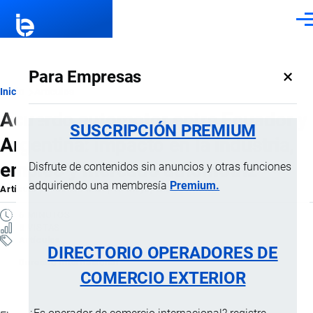
Pasar al contenido principal
Men
×
Para Empresas
Ruta
Inicio
Artículos
Acuerdo automotor entre Ecuador y
de
SUSCRIPCIÓN PREMIUM
Argentina: impacto en la industria,
navegación
empleo y mercado automotriz
Disfrute de contenidos sin anuncios y otras funciones
adquiriendo una membresía
Premium.
Artículo
por
Jaime Mise
, 17 Mayo, 2026
6 MINUTOS
5 VISTAS
Artículos
DIRECTORIO OPERADORES DE
Derecho Internacional
COMERCIO EXTERIOR