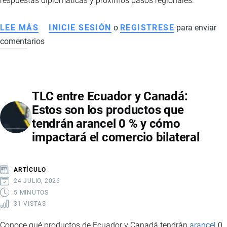
respuestas diplomáticas y próximos pasos regionales.
LEE MÁS
SOBRE
INICIE SESIÓN
o
REGISTRESE
para enviar
comentarios
COLOMBIA
Y
ECUADOR
EN
TLC entre Ecuador y Canadá:
DISPUTA
Estos son los productos que
COMERCIAL:
tendrán arancel 0 % y cómo
MEDIDAS,
impactará el comercio bilateral
ARANCELES
Y
TENSIONES
ARTÍCULO
BILATERALES
24 JULIO, 2026
5 MINUTOS
31 VISTAS
Conoce qué productos de Ecuador y Canadá tendrán
arancel
0