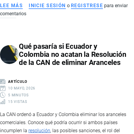
LEE MÁS
SOBRE
INICIE SESIÓN
o
REGISTRESE
para enviar
comentarios
ACUERDO
COMERCIAL
RECÍPROCO
ENTRE
Qué pasaría si Ecuador y
ECUADOR
Colombia no acatan la Resolución
Y
de la CAN de eliminar Aranceles
ESTADOS
UNIDOS
ELIMINA
ARTÍCULO
SOBRETASAS
10 MAYO, 2026
ARANCELARIAS
5 MINUTOS
15 VISTAS
La CAN ordenó a Ecuador y Colombia eliminar los aranceles
comerciales. Conoce qué podría ocurrir si ambos países
incumplen la
resolución
, las posibles sanciones, el rol del