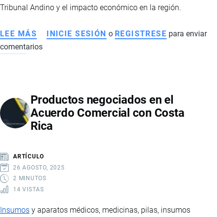
Tribunal Andino y el impacto económico en la región.
LEE MÁS
SOBRE
INICIE SESIÓN
o
REGISTRESE
para enviar
comentarios
QUÉ
PASARÍA
SI
ECUADOR
Productos negociados en el
Y
Acuerdo Comercial con Costa
COLOMBIA
Rica
NO
ACATAN
LA
ARTÍCULO
RESOLUCIÓN
26 AGOSTO, 2025
DE
2 MINUTOS
14 VISTAS
LA
CAN
Insumos
y aparatos médicos, medicinas, pilas, insumos
DE