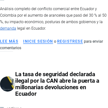
Análisis completo del conflicto comercial entre Ecuador y
Colombia por el aumento de aranceles que pasó del 30 % al 50
%, su impacto económico, posturas de ambos gobiernos y la
demanda
legal en Ecuador.
LEE MÁS
SOBRE
INICIE SESIÓN
o
REGISTRESE
para enviar
comentarios
CONFLICTO
COMERCIAL
ECUADOR-
COLOMBIA:
La tasa de seguridad declarada
ARANCELES,
ilegal por la CAN abre la puerta a
SEGURIDAD
millonarias devoluciones en
FRONTERIZA
Ecuador
Y
TENSIÓN
REGIONAL