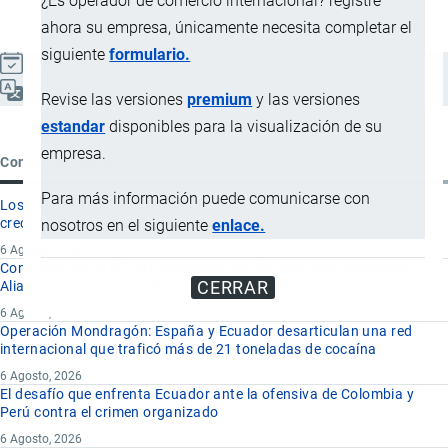
¿Es operador de comercio internacional? registre
ahora su empresa, únicamente necesita completar el
siguiente
formulario.
Actualizado el 9 Septiembre, 2024
Español
Revise las versiones
premium
y las versiones
estandar
disponibles para la visualización de su
empresa.
Contenido reciente
Para más información puede comunicarse con
Los 8 proyectos mineros más importantes que impulsan el
crecimiento de la minería en Ecuador
nosotros en el siguiente
enlace.
6 Agosto, 2026
Congresistas de EE. UU. proponen que Ecuador sea designado
CERRAR
Aliado Importante no perteneciente a la OTAN
6 Agosto, 2026
Operación Mondragón: España y Ecuador desarticulan una red
internacional que traficó más de 21 toneladas de cocaína
6 Agosto, 2026
El desafío que enfrenta Ecuador ante la ofensiva de Colombia y
Perú contra el crimen organizado
6 Agosto, 2026