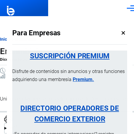
Pasar al contenido principal
Men
×
Para Empresas
Ruta
Inicio
Diccionario
Ensamblaje
de
SUSCRIPCIÓN PREMIUM
Diccionario
por
Importaciones …
, 8 Septiembre, 2024
navegación
1 MINUTO
Disfrute de contenidos sin anuncios y otras funciones
9 Vistas
adquiriendo una membresía
Premium.
Unión, acoplamiento o empalme íntimo de dos o más piezas.
DIRECTORIO OPERADORES DE
COMERCIO EXTERIOR