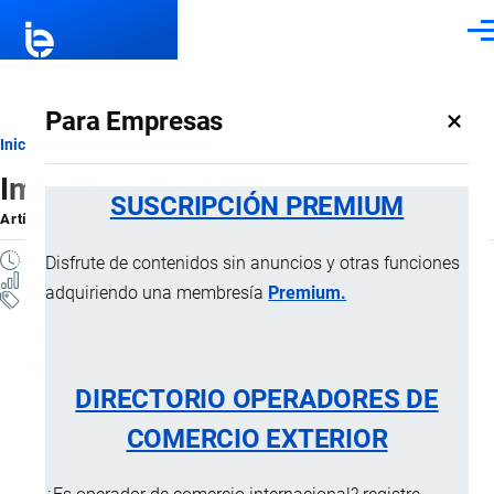
Pasar al contenido principal
Men
×
Para Empresas
Ruta
Inicio
Tránsito Internacional
Importar a Ecuador
de
SUSCRIPCIÓN PREMIUM
Artículo
por
Jaime Mise
, 10 Septiembre, 2024
navegación
2 MINUTOS
Disfrute de contenidos sin anuncios y otras funciones
780 VISTAS
adquiriendo una membresía
Premium.
Tránsito Internacional
Importaciones
Operaciones internacionales
DIRECTORIO OPERADORES DE
COMERCIO EXTERIOR