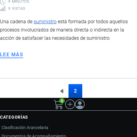
9 MINUTOS
9 VISTAS
Una cadena de
suministro
está formada por todos aquellos
procesos involucrados de manera directa o indirecta en la
acción de satisfacer las necesidades de suministro.
LEE MÁS
SOBRE
CADENA
DE
SUMINISTRO
2
Página
Paginación
0
anterior
CATEGORÍAS
Clasificación Arancelaria
Documentos de Acompañamiento