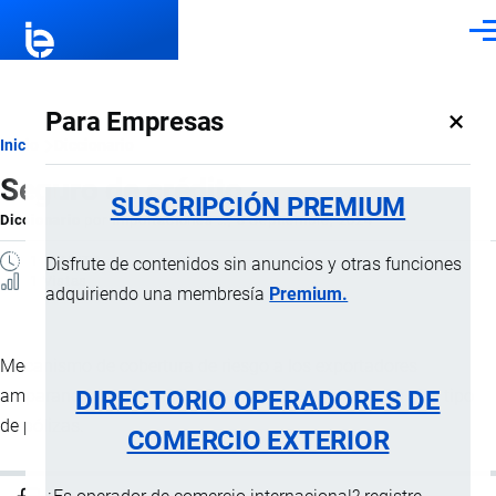
Pasar al contenido principal
Men
×
Para Empresas
Ruta
Inicio
Diccionario
Seguro de crédito
de
SUSCRIPCIÓN PREMIUM
Diccionario
por
Importaciones …
, 8 Septiembre, 2024
navegación
1 MINUTO
Disfrute de contenidos sin anuncios y otras funciones
1 Vistas
adquiriendo una membresía
Premium.
Mecanismo de cobertura de riesgo a los exportadores
DIRECTORIO OPERADORES DE
amparando causas normalmente no aseguradas en otro tipo
de pólizas.
COMERCIO EXTERIOR