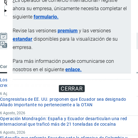
¿Es operador de comercio internacional? registre
ahora su empresa, únicamente necesita completar el
siguiente
formulario.
Revise las versiones
premium
y las versiones
Actualizado el 9 Septiembre, 2024
estandar
disponibles para la visualización de su
Español
empresa.
Para más información puede comunicarse con
Contenido reciente
nosotros en el siguiente
enlace.
Los 8 proyectos mineros más importantes que impulsan el
crecimiento de la minería en Ecuador
CERRAR
6 Agosto, 2026
Congresistas de EE. UU. proponen que Ecuador sea designado
Aliado Importante no perteneciente a la OTAN
6 Agosto, 2026
Operación Mondragón: España y Ecuador desarticulan una red
internacional que traficó más de 21 toneladas de cocaína
6 Agosto, 2026
El desafío que enfrenta Ecuador ante la ofensiva de Colombia y