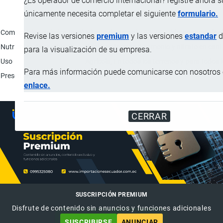
¿Es operador de comercio internacional? registre ahora 
únicamente necesita completar el siguiente
formulario.
Característica
Composición química (p/p)
Nitrato de amonio: 93.7%; Hidrógenoortofosf
Revise las versiones
premium
y las versiones
estandar
d
Nutrientes disponibles
Contiene formas de amonio y nitrato en canti
para la visualización de su empresa.
Uso
Agrícola; En todos los terrenos y para todos l
Para más información puede comunicarse con nosotros e
Presentación
Sacos grandes de 1000 Kg.
enlace.
CERRAR
SUSCRIPCIÓN PREMIUM
Disfrute de contenido sin anuncios y funciones adicionales
SUSCRIBIRSE
ANUNCIAR