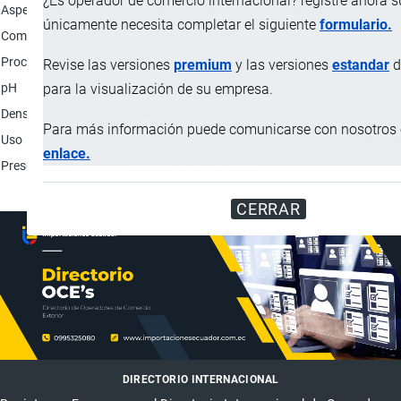
¿Es operador de comercio internacional? registre ahora 
Aspecto físico
Líquido de color y olor característicos.
únicamente necesita completar el siguiente
formulario.
Composición química
Composición química
Proceso de elaboración
En el reactor se añade agua y azufre, posteriorm
Revise las versiones
premium
y las versiones
estandar
d
pH
8.3
para la visualización de su empresa.
Densidad
1.46 g/cc
Para más información puede comunicarse con nosotros e
Uso
Abono potásico; Diseñada para potenciar la calid
enlace.
Presentación
Envase de 5 y 20 litros.
CERRAR
DIRECTORIO INTERNACIONAL