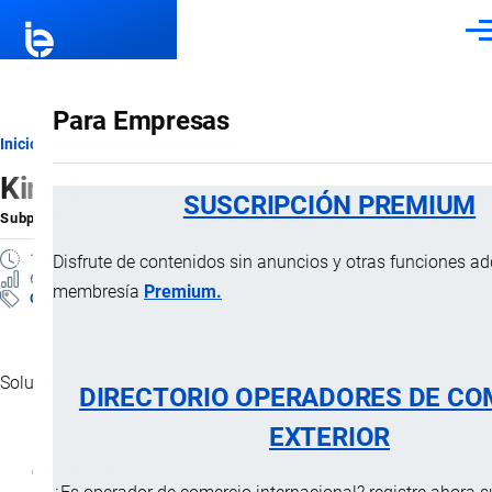
Pasar al contenido principal
Men
Para Empresas
Ruta
Inicio
Subpartidas Arancelarias
Kira-S
de
SUSCRIPCIÓN PREMIUM
Subpartida Arancelaria
por
Importaciones …
, 5 Enero, 2025
navegación
1 MINUTO
Disfrute de contenidos sin anuncios y otras funciones a
6 VISTAS
membresía
Premium.
Clasificación Arancelaria
Solución potásica líquida.
DIRECTORIO OPERADORES DE CO
EXTERIOR
Característica