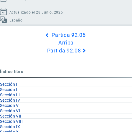
Actualizado el 28 Junio, 2025
Español
Enlaces
Partida 92.06
transversales
Arriba
de
Partida 92.08
Book
para
Partida
Índice libro
92.07
Sección I
Sección II
Sección III
Sección IV
Sección V
Sección VI
Sección VII
Sección VIII
Sección IX
Sección X