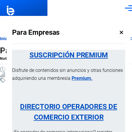
Pasar al contenido principal
Men
×
Para Empresas
Ruta
Inicio
Notas Explicativas del Sistema Armonizado
Sección XVIII
C
Partida 92.01
de
SUSCRIPCIÓN PREMIUM
Nota Explicativa
por
Importaciones …
, 22 Julio, 2024
navegación
2 MINUTOS
Disfrute de contenidos sin anuncios y otras funciones
12 VISTAS
adquiriendo una membresía
Premium.
Notas Explicativas
Clasificación Arancelaria
92.01 Pianos, incluso automáticos;
DIRECTORIO OPERADORES DE
clavecines y demás instrumentos de
COMERCIO EXTERIOR
cuerda con teclado