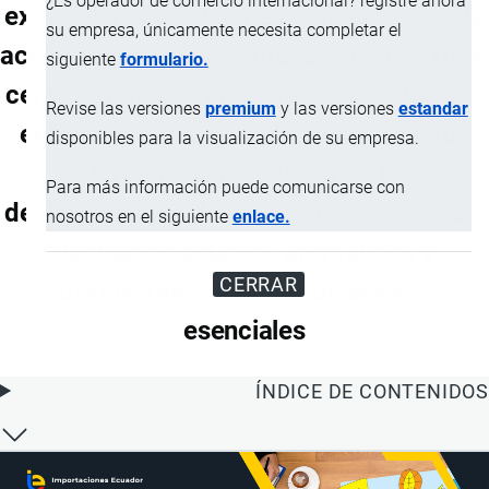
¿Es operador de comercio internacional? registre ahora
extracción; disoluciones concen­tradas de
su empresa, únicamente necesita completar el
aceites esenciales en grasas, aceites fijos,
siguiente
formulario.
ceras o materias análogas, obtenidas por
Revise las versiones
premium
y las versiones
estandar
enflorado o maceración; subproductos
disponibles para la visualización de su empresa.
terpénicos residuales de la
Para más información puede comunicarse con
desterpenación de los aceites esenciales;
nosotros en el siguiente
enlace.
destilados acuosos aromáticos y
CERRAR
disoluciones acuosas de aceites
esenciales
ÍNDICE DE CONTENIDOS