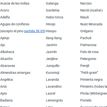
Acacia de las Indias
Galanga
Narciso
Acoro
Gardenia
Neroli (Azahar)
Adelfa
Haba tonca
Niauli
Agujas de coníferas
Hinojo
Nuez Moscada
(excepto el pino
partida 38.05
)
Hisopo
Orégano
Ajenjo
Ilang-Ilang
Pachulí
Ajo
Jacinto
Palmarosa
Albahaca
Jazmín
Palo de rosa
Alcanfor
Jenjibre
Pelargonio
Alcaravea
Junquillo
Perejil
Almendras amargas
Kuromoji
“Petit-grain”
Angélica
Lavanda
Pimienta negra
Anís
Lavandino
Pimiento (todas l
Apio
Laurel
Pirola (Wintergree
Badiana
Lemongrás
Pomelo