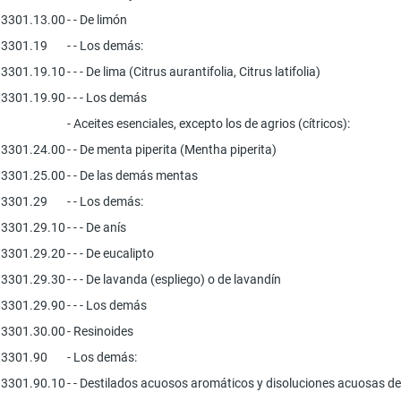
3301.13.00
- - De limón
3301.19
- - Los demás:
3301.19.10
- - - De lima (Citrus aurantifolia, Citrus latifolia)
3301.19.90
- - - Los demás
- Aceites esenciales, excepto los de agrios (cítricos):
3301.24.00
- - De menta piperita (Mentha piperita)
3301.25.00
- - De las demás mentas
3301.29
- - Los demás:
3301.29.10
- - - De anís
3301.29.20
- - - De eucalipto
3301.29.30
- - - De lavanda (espliego) o de lavandín
3301.29.90
- - - Los demás
3301.30.00
- Resinoides
3301.90
- Los demás:
3301.90.10
- - Destilados acuosos aromáticos y disoluciones acuosas de