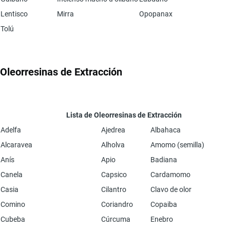
Lentisco
Mirra
Opopanax
Tolú
Oleorresinas de Extracción
Lista de Oleorresinas de Extracción
Adelfa
Ajedrea
Albahaca
Alcaravea
Alholva
Amomo (semilla)
Anís
Apio
Badiana
Canela
Capsico
Cardamomo
Casia
Cilantro
Clavo de olor
Comino
Coriandro
Copaiba
Cubeba
Cúrcuma
Enebro