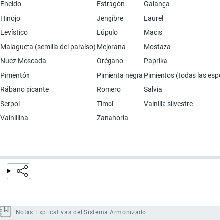
Eneldo
Estragón
Galanga
Hinojo
Jengibre
Laurel
Levístico
Lúpulo
Macis
Malagueta (semilla del paraíso)
Mejorana
Mostaza
Nuez Moscada
Orégano
Paprika
Pimentón
Pimienta negra
Pimientos (todas las esp
Rábano picante
Romero
Salvia
Serpol
Timol
Vainilla silvestre
Vainillina
Zanahoria
Notas Explicativas del Sistema Armonizado