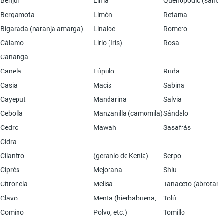
Benjuí
Lima
Quenopodio (sant
Bergamota
Limón
Retama
Bigarada (naranja amarga)
Linaloe
Romero
Cálamo
Lirio (Iris)
Rosa
Cananga
Canela
Lúpulo
Ruda
Casia
Macis
Sabina
Cayeput
Mandarina
Salvia
Cebolla
Manzanilla (camomila)
Sándalo
Cedro
Mawah
Sasafrás
Cidra
Cilantro
(geranio de Kenia)
Serpol
Ciprés
Mejorana
Shiu
Citronela
Melisa
Tanaceto (abrota
Clavo
Menta (hierbabuena,
Tolú
Comino
Polvo, etc.)
Tomillo