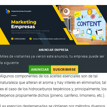
ANUNCIAR EMPRESA
Miles de visitantes ya vieron este anuncio, tu empresa puede ser
la siguiente
ANUNCIAR
SUSCRIBIRSE
Algunos componentes de los aceites esenciales son de tal
naturaleza que alteran el aroma y hay interés en eliminarlos; tal
es el caso de los hidrocarburos terpénicos y, principalmente, los
terpenos propiamente dichos (pineno, canfeno, limoneno, etc.).
Las esencias desterpenadas se obtienen por métodos diversos