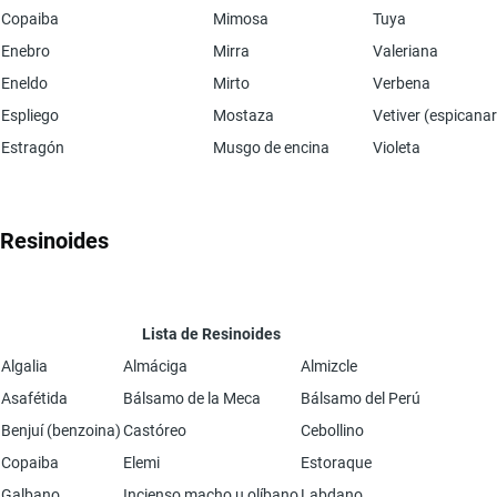
Copaiba
Mimosa
Tuya
Enebro
Mirra
Valeriana
Eneldo
Mirto
Verbena
Espliego
Mostaza
Vetiver (espicana
Estragón
Musgo de encina
Violeta
Resinoides
Lista de Resinoides
Algalia
Almáciga
Almizcle
Asafétida
Bálsamo de la Meca
Bálsamo del Perú
Benjuí (benzoina)
Castóreo
Cebollino
Copaiba
Elemi
Estoraque
Galbano
Incienso macho u olíbano
Labdano