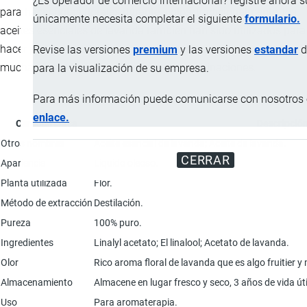
¿Es operador de comercio internacional? registre ahora 
para hacer notas florales durante siglos, tradicionalmente, los
únicamente necesita completar el siguiente
formulario.
aceites esenciales de lavanda también han sido utilizados para
hacer perfumes, además es muy útil en la aromaterapia y de
Revise las versiones
premium
y las versiones
estandar
d
muchas formulaciones aromáticos y combinaciones.
para la visualización de su empresa.
Para más información puede comunicarse con nosotros e
enlace.
Característica
Descripció
Otros nombres
Aceite esencial de lavanda; Aceite de lavanda.
CERRAR
Apariencia
Liquido oleoso.
Planta utilizada
Flor.
Método de extracción
Destilación.
Pureza
100% puro.
Ingredientes
Linalyl acetato; El linalool; Acetato de lavanda.
Olor
Rico aroma floral de lavanda que es algo fruitier 
Almacenamiento
Almacene en lugar fresco y seco, 3 años de vida ú
Uso
Para aromaterapia.