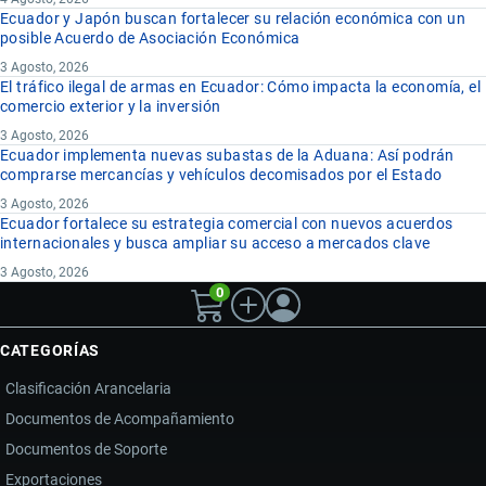
Ecuador y Japón buscan fortalecer su relación económica con un
posible Acuerdo de Asociación Económica
3 Agosto, 2026
El tráfico ilegal de armas en Ecuador: Cómo impacta la economía, el
comercio exterior y la inversión
3 Agosto, 2026
Ecuador implementa nuevas subastas de la Aduana: Así podrán
comprarse mercancías y vehículos decomisados por el Estado
3 Agosto, 2026
Ecuador fortalece su estrategia comercial con nuevos acuerdos
internacionales y busca ampliar su acceso a mercados clave
3 Agosto, 2026
0
CATEGORÍAS
Clasificación Arancelaria
Documentos de Acompañamiento
Documentos de Soporte
Exportaciones