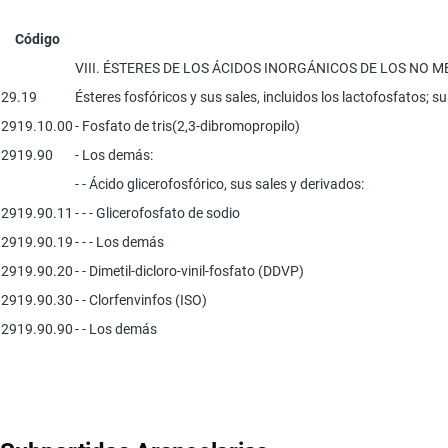
Código
VIII. ÉSTERES DE LOS ÁCIDOS INORGÁNICOS DE LOS NO 
29.19
Ésteres fosfóricos y sus sales, incluidos los lactofosfatos; 
2919.10.00
- Fosfato de tris(2,3-dibromopropilo)
2919.90
- Los demás:
- - Ácido glicerofosfórico, sus sales y derivados:
2919.90.11
- - - Glicerofosfato de sodio
2919.90.19
- - - Los demás
2919.90.20
- - Dimetil-dicloro-vinil-fosfato (DDVP)
2919.90.30
- - Clorfenvinfos (ISO)
2919.90.90
- - Los demás