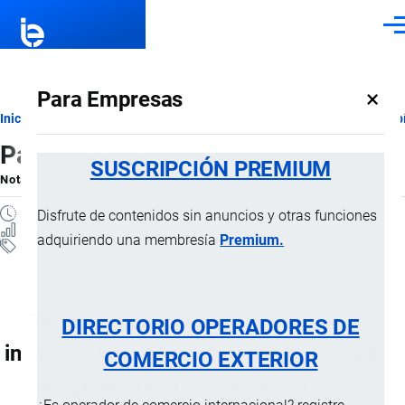
Pasar al contenido principal
Men
×
Para Empresas
Ruta
Inicio
Notas Explicativas del Sistema Armonizado
Sección VI
Capí
Partida 29.19
de
SUSCRIPCIÓN PREMIUM
Nota Explicativa
por
Importaciones …
, 18 Julio, 2024
navegación
2 MINUTOS
Disfrute de contenidos sin anuncios y otras funciones
1 VISTAS
adquiriendo una membresía
Premium.
Notas Explicativas
Clasificación Arancelaria
29.19 Ésteres fosfóricos y sus sales,
DIRECTORIO OPERADORES DE
incluidos los lactofosfatos; sus derivados
COMERCIO EXTERIOR
halogenados, sulfonados, nitrados o