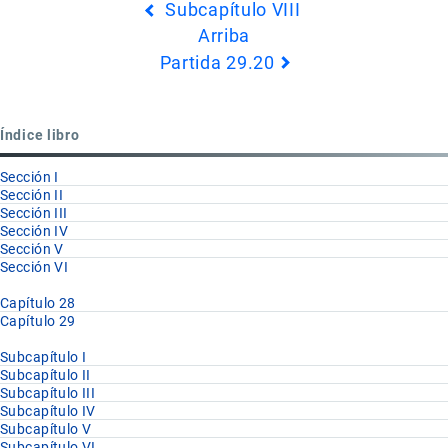
Subcapítulo VIII
transversales
Arriba
de
Partida 29.20
Book
para
Partida
Índice libro
29.19
Sección I
Sección II
Sección III
Sección IV
Sección V
Sección VI
Capítulo 28
Capítulo 29
Subcapítulo I
Subcapítulo II
Subcapítulo III
Subcapítulo IV
Subcapítulo V
Subcapítulo VI