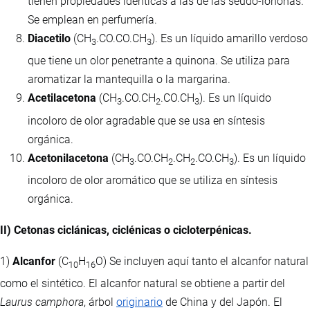
tienen propiedades idénticas a las de las seudo-iononas.
Se emplean en perfumería.
Diacetilo
(CH
.CO.CO.CH
). Es un líquido amarillo verdoso
3
3
que tiene un olor penetrante a quinona. Se utiliza para
aromatizar la mantequilla o la margarina.
Acetilacetona
(CH
.CO.CH
.CO.CH
). Es un líquido
3
2
3
incoloro de olor agradable que se usa en síntesis
orgánica.
Acetonilacetona
(CH
.CO.CH
.CH
.CO.CH
). Es un líquido
3
2
2
3
incoloro de olor aromático que se utiliza en síntesis
orgánica.
II) Cetonas ciclánicas, ciclénicas o cicloterpénicas.
1)
Alcanfor
(C
H
O) Se incluyen aquí tanto el alcanfor natural
10
16
como el sintético. El alcanfor natural se obtiene a partir del
Laurus camphora
, árbol
originario
de China y del Japón. El