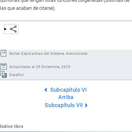
quinonas que tengan otras funciones oxigenadas (distintas de
las que acaban de citarse).
Notas Explicativas del Sistema Armonizado
Actualizado el 29 Diciembre, 2025
Español
Enlaces
Subcapítulo VI
transversales
Arriba
de
Subcapítulo VII
Book
para
Partida
Índice libro
29.14