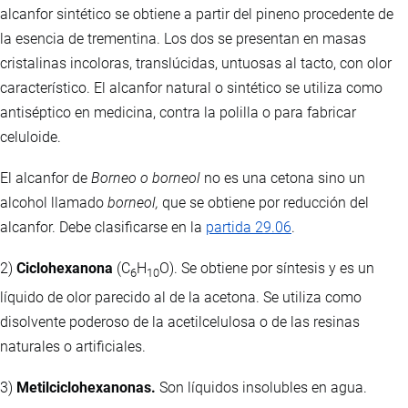
alcanfor sintético se obtiene a partir del pineno procedente de
la esencia de trementina. Los dos se presentan en masas
cristalinas incoloras, translúcidas, untuosas al tacto, con olor
característico. El alcanfor natural o sintético se utiliza como
antiséptico en medicina, contra la polilla o para fabricar
celuloide.
El alcanfor de
Borneo o borneol
no es una cetona sino un
alcohol llamado
borneol,
que se obtiene por reducción del
alcanfor. Debe clasificarse en la
partida 29.06
.
2)
Ciclohexanona
(C
H
O). Se obtiene por síntesis y es un
6
10
líquido de olor parecido al de la acetona. Se utiliza como
disolvente poderoso de la acetilcelulosa o de las resinas
naturales o artificiales.
3)
Metilciclohexanonas.
Son líquidos insolubles en agua.