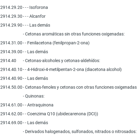
2914.29.20
- - - Isoforona
2914.29.30
- - - Alcanfor
2914.29.90
- - - Las demás
- Cetonas aromáticas sin otras funciones oxigenadas:
2914.31.00
- - Fenilacetona (fenilpropan-2-ona)
2914.39.00
- - Las demás
2914.40
- Cetonas-alcoholes y cetonas-aldehídos:
2914.40.10
- - 4-Hidroxi-4-metilpentan-2-ona (diacetona alcohol)
2914.40.90
- - Las demás
2914.50.00
- Cetonas-fenoles y cetonas con otras funciones oxigenadas
- Quinonas:
2914.61.00
- - Antraquinona
2914.62.00
- - Coenzima Q10 (ubidecarenona (DCI))
2914.69.00
- - Las demás
- Derivados halogenados, sulfonados, nitrados o nitrosados: