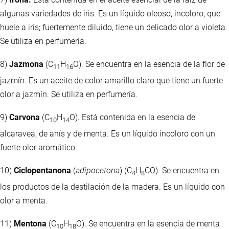
algunas variedades de iris. Es un líquido oleoso, incoloro, que
huele a iris; fuertemente diluido, tiene un delicado olor a violeta.
Se utiliza en perfumería.
8)
Jazmona
(C
H
O). Se encuentra en la esencia de la flor de
11
16
jazmín. Es un aceite de color amarillo claro que tiene un fuerte
olor a jazmín. Se utiliza en perfumería.
9)
Carvona
(C
H
O). Está contenida en la esencia de
10
14
alcaravea, de anís y de menta. Es un líquido incoloro con un
fuerte olor aromático.
10)
Ciclopentanona
(
adipocetona
) (C
H
CO). Se encuentra en
4
8
los productos de la destilación de la madera. Es un líquido con
olor a menta.
11)
Mentona
(C
H
O). Se encuentra en la esencia de menta
10
18