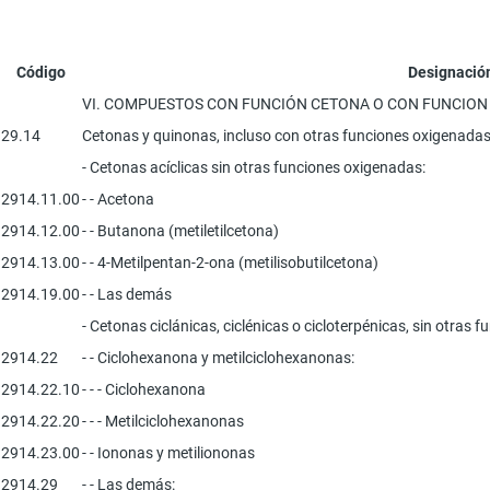
Código
Designación
VI. COMPUESTOS CON FUNCIÓN CETONA O CON FUNCION
29.14
Cetonas y quinonas, incluso con otras funciones oxigenadas
- Cetonas acíclicas sin otras funciones oxigenadas:
2914.11.00
- - Acetona
2914.12.00
- - Butanona (metiletilcetona)
2914.13.00
- - 4-Metilpentan-2-ona (metilisobutilcetona)
2914.19.00
- - Las demás
- Cetonas ciclánicas, ciclénicas o cicloterpénicas, sin otras 
2914.22
- - Ciclohexanona y metilciclohexanonas:
2914.22.10
- - - Ciclohexanona
2914.22.20
- - - Metilciclohexanonas
2914.23.00
- - Iononas y metiliononas
2914.29
- - Las demás: