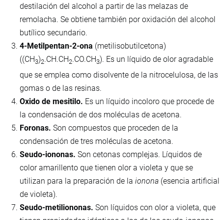
destilación del alcohol a partir de las melazas de
remolacha. Se obtiene también por oxidación del alcohol
butílico secundario.
4-Metilpentan-2-ona
(metilisobutilcetona)
((CH
)
.CH.CH
.CO.CH
). Es un líquido de olor agradable
3
2
2
3
que se emplea como disolvente de la nitrocelulosa, de las
gomas o de las resinas.
Oxido de mesitilo.
Es un líquido incoloro que procede de
la condensación de dos moléculas de acetona.
Foronas.
Son compuestos que proceden de la
condensación de tres moléculas de acetona.
Seudo-iononas.
Son cetonas complejas. Líquidos de
color amarillento que tienen olor a violeta y que se
utilizan para la preparación de la
ionona
(esencia artificial
de violeta).
Seudo-metiliononas.
Son líquidos con olor a violeta, que