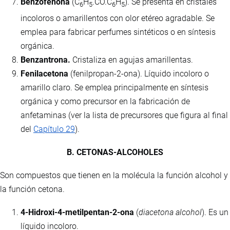
Benzofenona
(C
H
.CO.C
H
). Se presenta en cristales
6
5
6
5
incoloros o amarillentos con olor etéreo agradable. Se
emplea para fabricar perfumes sintéticos o en síntesis
orgánica.
Benzantrona.
Cristaliza en agujas amarillentas.
Fenilacetona
(fenilpropan-2-ona). Líquido incoloro o
amarillo claro. Se emplea principalmente en síntesis
orgánica y como precursor en la fabricación de
anfetaminas (ver la lista de precursores que figura al final
del
Capítulo 29
).
B. CETONAS-ALCOHOLES
Son compuestos que tienen en la molécula la función alcohol y
la función cetona.
4-Hidroxi-4-metilpentan-2-ona
(
diacetona alcohol
). Es un
líquido incoloro.