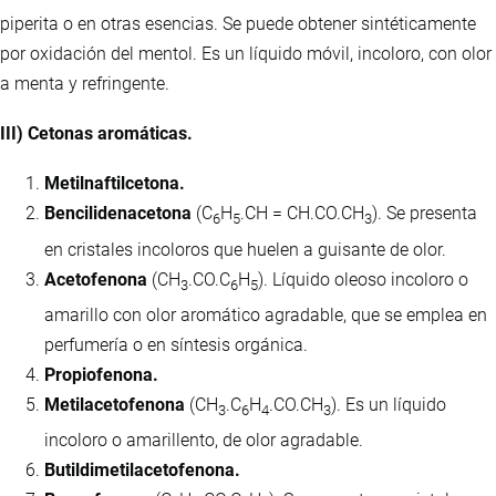
piperita o en otras esencias. Se puede obtener sintéticamente
por oxidación del mentol. Es un líquido móvil, incoloro, con olor
a menta y refringente.
III) Cetonas aromáticas.
Metilnaftilcetona.
Bencilidenacetona
(C
H
.CH = CH.CO.CH
). Se presenta
6
5
3
en cristales incoloros que huelen a guisante de olor.
Acetofenona
(CH
.CO.C
H
). Líquido oleoso incoloro o
3
6
5
amarillo con olor aromático agradable, que se emplea en
perfumería o en síntesis orgánica.
Propiofenona.
Metilacetofenona
(CH
.C
H
.CO.CH
). Es un líquido
3
6
4
3
incoloro o amarillento, de olor agradable.
Butildimetilacetofenona.