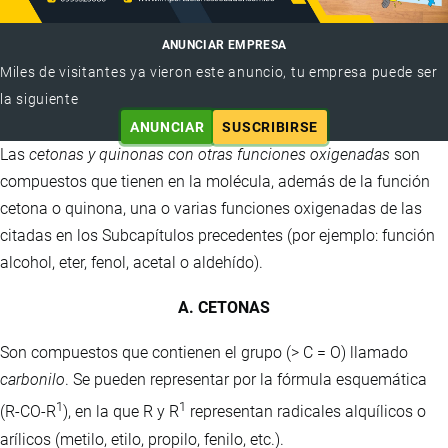
ANUNCIAR EMPRESA
Miles de visitantes ya vieron este anuncio, tu empresa puede ser
la siguiente
ANUNCIAR
SUSCRIBIRSE
Las
cetonas y quinonas con otras funciones oxigenadas
son
compuestos que tienen en la molécula, además de la función
cetona o quinona, una o varias funciones oxigenadas de las
citadas en los Subcapítulos precedentes (por ejemplo: función
alcohol, eter, fenol, acetal o aldehído).
A. CETONAS
Son compuestos que contienen el grupo (> C = O) llamado
carbonilo
. Se pueden representar por la fórmula esquemática
1
1
(R-CO-R
), en la que R y R
representan radicales alquílicos o
arílicos (metilo, etilo, propilo, fenilo, etc.).