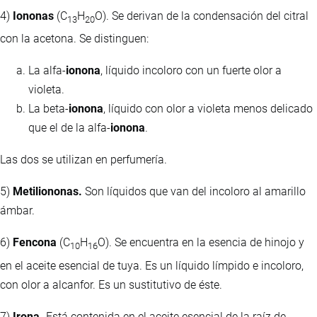
4)
Iononas
(C
H
O). Se derivan de la condensación del citral
13
20
con la acetona. Se distinguen:
La alfa-
ionona
, líquido incoloro con un fuerte olor a
violeta.
La beta-
ionona
, líquido con olor a violeta menos delicado
que el de la alfa-
ionona
.
Las dos se utilizan en perfumería.
5)
Metiliononas.
Son líquidos que van del incoloro al amarillo
ámbar.
6)
Fencona
(C
H
O). Se encuentra en la esencia de hinojo y
10
16
en el aceite esencial de tuya. Es un líquido límpido e incoloro,
con olor a alcanfor. Es un sustitutivo de éste.
7)
Irona.
Está contenida en el aceite esencial de la raíz de