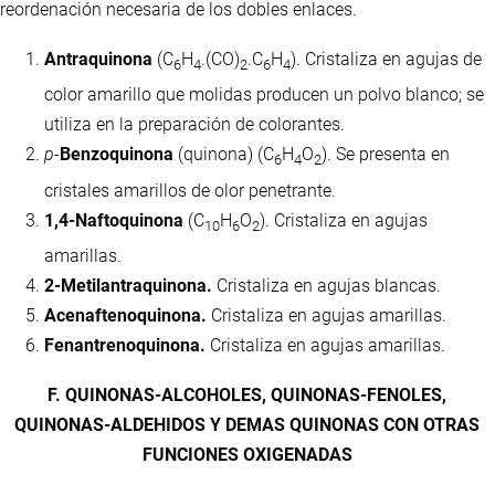
reordenación necesaria de los dobles enlaces.
Antraquinona
(C
H
.(CO)
.C
H
). Cristaliza en agujas de
6
4
2
6
4
color amarillo que molidas producen un polvo blanco; se
utiliza en la preparación de colorantes.
p-
Benzoquinona
(quinona) (C
H
O
). Se presenta en
6
4
2
cristales amarillos de olor penetrante.
1,4-Naftoquinona
(C
H
O
). Cristaliza en agujas
10
6
2
amarillas.
2-Metilantraquinona.
Cristaliza en agujas blancas.
Acenaftenoquinona.
Cristaliza en agujas amarillas.
Fenantrenoquinona.
Cristaliza en agujas amarillas.
F. QUINONAS-ALCOHOLES, QUINONAS-FENOLES,
QUINONAS-ALDEHIDOS Y DEMAS QUINONAS CON OTRAS
FUNCIONES OXIGENADAS