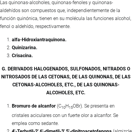
Las quinonas-alcoholes, quinonas-fenoles y quinonas-
aldehídos son compuestos que, independientemente de la
función quinónica, tienen en su molécula las funciones alcohol,
fenol o aldehído, respectivamente.
alfa-Hidroxiantraquinona.
Quinizarina.
Crisacina.
G. DERIVADOS HALOGENADOS, SULFONADOS, NITRADOS O
NITROSADOS DE LAS CETONAS, DE LAS QUINONAS, DE LAS
CETONAS-ALCOHOLES, ETC., DE LAS QUINONAS-
ALCOHOLES, ETC.
Bromuro de alcanfor
(C
H
OBr). Se presenta en
10
15
cristales aciculares con un fuerte olor a alcanfor. Se
emplea como sedante.
4'-Terbutil-2',6'-dimetil-3',5'-dinitroacetofenona
(almizcle