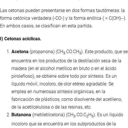
Las cetonas pueden presentarse en dos formas tautómeras: la
forma cetónica verdadera (-CO-) y la forma enólica ( = C(OH)--).
En ambos casos, se clasifican en esta partida.
I) Cetonas acíclicas.
Acetona
(propanona) (CH
.CO.CH
). Este producto, que se
3
3
encuentra en los productos de la destilación seca de la
madera (en el alcohol metílico en bruto o en el ácido
piroleñoso), se obtiene sobre todo por síntesis. Es un
líquido móvil, incoloro, de olor etéreo agradable. Se
emplea en numerosas síntesis orgánicas, en la
fabricación de plásticos, como disolvente del acetileno,
de la acetilcelulosa o de las resinas, etc.
Butanona
(metiletilcetona) (CH
.CO.C
H
). Es un líquido
3
2
5
incoloro que se encuentra en los subproductos de la