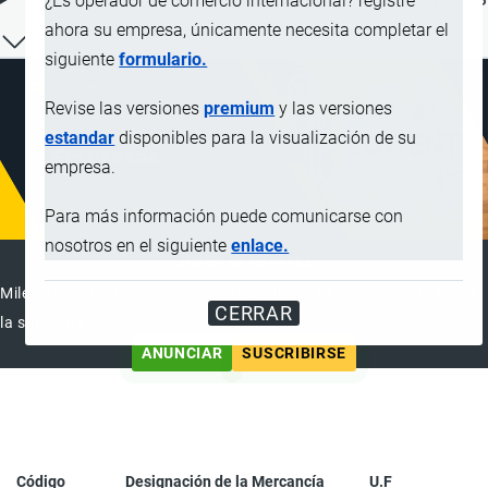
¿Es operador de comercio internacional? registre
ahora su empresa, únicamente necesita completar el
siguiente
formulario.
Revise las versiones
premium
y las versiones
estandar
disponibles para la visualización de su
empresa.
Para más información puede comunicarse con
nosotros en el siguiente
enlace.
ANUNCIAR EMPRESA
Miles de visitantes ya vieron este anuncio, tu empresa puede ser
CERRAR
la siguiente
ANUNCIAR
SUSCRIBIRSE
Código
Designación de la Mercancía
U.F