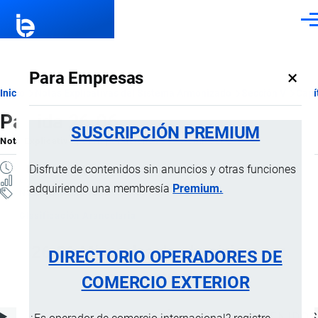
Pasar al contenido principal
Men
×
Para Empresas
Ruta
Inicio
Notas Explicativas del Sistema Armonizado
Sección V
Capí
Partida 26.06
de
SUSCRIPCIÓN PREMIUM
Nota Explicativa
por
Importaciones …
, 17 Julio, 2024
navegación
1 MINUTO
Disfrute de contenidos sin anuncios y otras funciones
6 VISTAS
adquiriendo una membresía
Premium.
Notas Explicativas
Clasificación Arancelaria
26.06 Minerales de aluminio y sus
DIRECTORIO OPERADORES DE
concentrados
COMERCIO EXTERIOR
ÍNDICE DE CONTENIDOS