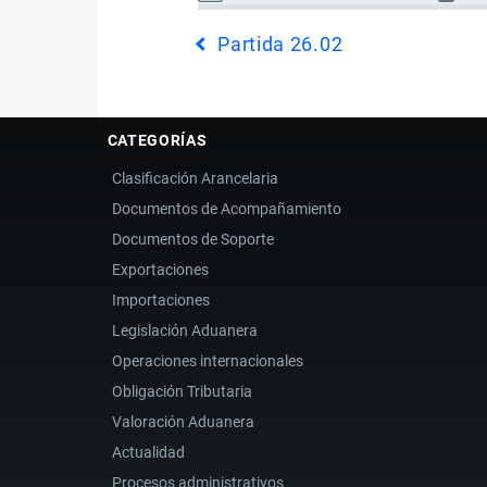
Enlaces
Partida 26.02
transversales
de
Book
para
CATEGORÍAS
Partida
Clasificación Arancelaria
26.03
Documentos de Acompañamiento
Documentos de Soporte
Exportaciones
Importaciones
Legislación Aduanera
Operaciones internacionales
Obligación Tributaria
Valoración Aduanera
Actualidad
Procesos administrativos