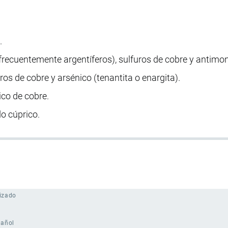
.
(frecuentemente argentíferos), sulfuros de cobre y antimo
uros de cobre y arsénico (tenantita o enargita).
co de cobre.
do cúprico.
izado
pañol