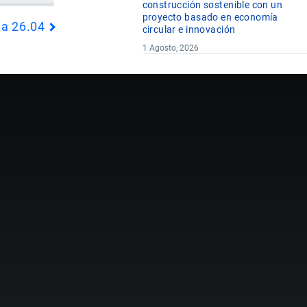
construcción sostenible con un
proyecto basado en economía
da 26.04
circular e innovación
1 Agosto, 2026