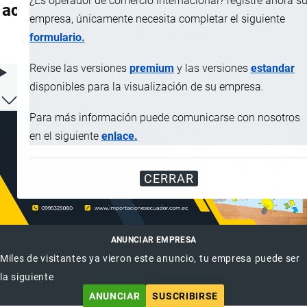
¿Es operador de comercio internacional? registre ahora s
acuáticos, impropios para la alimentación
empresa, únicamente necesita completar el siguiente
humana; chicharrones
formulario.
Revise las versiones
premium
y las versiones
estandar
ÍNDICE DE CONTENIDOS
disponibles para la visualización de su empresa.
Para más información puede comunicarse con nosotros
en el siguiente
enlace.
CERRAR
ANUNCIAR EMPRESA
Miles de visitantes ya vieron este anuncio, tu empresa puede ser
la siguiente
ANUNCIAR
SUSCRIBIRSE