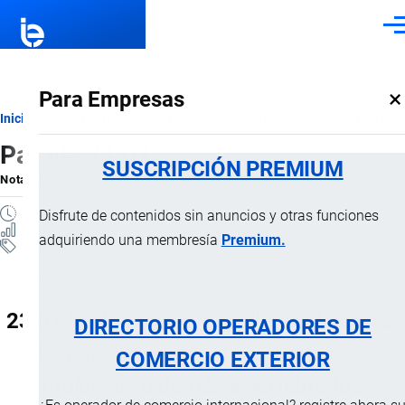
Pasar al contenido principal
Men
×
Para Empresas
Ruta
Inicio
Notas Explicativas del Sistema Armonizado
Sección IV
Capí
Partida 23.01
de
SUSCRIPCIÓN PREMIUM
Nota Explicativa
por
Importaciones …
, 17 Julio, 2024
navegación
2 MINUTOS
Disfrute de contenidos sin anuncios y otras funciones
36 VISTAS
adquiriendo una membresía
Premium.
Notas Explicativas
Clasificación Arancelaria
23.01 Harina, polvo y «pellets», de carne,
DIRECTORIO OPERADORES DE
despojos, pescado o de crustáceos,
COMERCIO EXTERIOR
moluscos o demás invertebrados