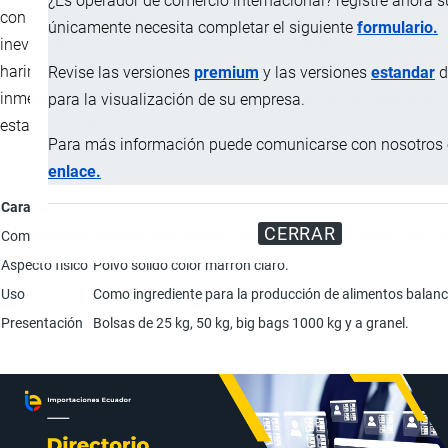
¿Es operador de comercio internacional? registre ahora 
con la excepción de cantidades traza que podrían presentarse
únicamente necesita completar el siguiente
formulario.
inevitablemente usando buenas prácticas de manufactura, la
harina es tratada con un antioxidante durante o
Revise las versiones
premium
y las versiones
estandar
d
inmediatamente después del procesamiento para mantener la
para la visualización de su empresa.
estabilidad del producto.
Para más información puede comunicarse con nosotros e
enlace.
Característica
D
CERRAR
Componentes
Proteína: 65%; Ceniza: 14%; Humedad: 3%; Grasa: 10%; Fib
Aspecto físico
Polvo sólido color marrón claro.
Uso
Como ingrediente para la producción de alimentos balance
Presentación
Bolsas de 25 kg, 50 kg, big bags 1000 kg y a granel.