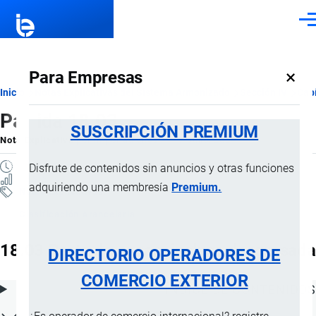
Pasar al contenido principal
Men
×
Para Empresas
Ruta
Inicio
Notas Explicativas del Sistema Armonizado
Sección IV
Capí
Partida 18.03
de
SUSCRIPCIÓN PREMIUM
Nota Explicativa
por
Importaciones …
, 17 Julio, 2024
navegación
1 MINUTO
Disfrute de contenidos sin anuncios y otras funciones
15 VISTAS
adquiriendo una membresía
Premium.
Notas Explicativas
Clasificación Arancelaria
18.03 Pasta de cacao, incluso desgrasada
DIRECTORIO OPERADORES DE
COMERCIO EXTERIOR
ÍNDICE DE CONTENIDOS