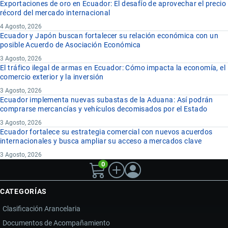
Exportaciones de oro en Ecuador: El desafío de aprovechar el precio
récord del mercado internacional
4 Agosto, 2026
Ecuador y Japón buscan fortalecer su relación económica con un
posible Acuerdo de Asociación Económica
3 Agosto, 2026
El tráfico ilegal de armas en Ecuador: Cómo impacta la economía, el
comercio exterior y la inversión
3 Agosto, 2026
Ecuador implementa nuevas subastas de la Aduana: Así podrán
comprarse mercancías y vehículos decomisados por el Estado
3 Agosto, 2026
Ecuador fortalece su estrategia comercial con nuevos acuerdos
internacionales y busca ampliar su acceso a mercados clave
3 Agosto, 2026
0
CATEGORÍAS
Clasificación Arancelaria
Documentos de Acompañamiento