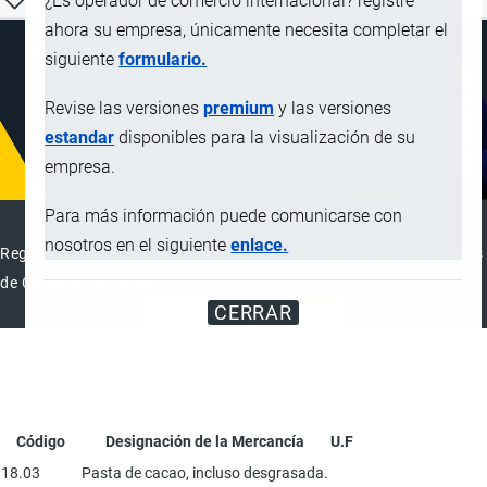
¿Es operador de comercio internacional? registre
ahora su empresa, únicamente necesita completar el
siguiente
formulario.
Revise las versiones
premium
y las versiones
estandar
disponibles para la visualización de su
empresa.
Para más información puede comunicarse con
DIRECTORIO INTERNACIONAL
nosotros en el siguiente
enlace.
Registre su Empresa en el Directorio Internacional de Operadores
de Comercio Exterior
CERRAR
REGISTRAR
ANUNCIAR
Código
Designación de la Mercancía
U.F
18.03
Pasta de cacao, incluso desgrasada.