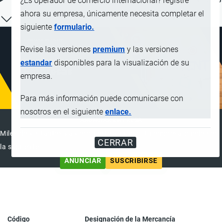
¿Es operador de comercio internacional? registre
ahora su empresa, únicamente necesita completar el
siguiente
formulario.
Revise las versiones
premium
y las versiones
estandar
disponibles para la visualización de su
empresa.
Para más información puede comunicarse con
nosotros en el siguiente
enlace.
ANUNCIAR EMPRESA
Miles de visitantes ya vieron este anuncio, tu empresa puede ser
CERRAR
la siguiente
ANUNCIAR
SUSCRIBIRSE
Código
Designación de la Mercancía