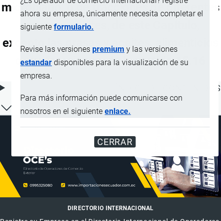
¿Es operador de comercio internacional? registre
microbiano, o de fracciones de diferentes
ahora su empresa, únicamente necesita completar el
grasas o aceites, de este Capítulo,
siguiente
formulario.
excepto las grasas y aceites, alimenticios
Revise las versiones
premium
y las versiones
o sus fracciones, de la partida 15.16
estandar
disponibles para la visualización de su
empresa.
ÍNDICE DE CONTENIDOS
Para más información puede comunicarse con
nosotros en el siguiente
enlace.
CERRAR
DIRECTORIO INTERNACIONAL