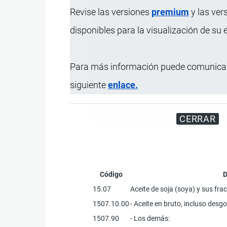
Revise las versiones
premium
y las ver
disponibles para la visualización de su
Para más información puede comunicar
siguiente
enlace.
Disfrute d
CERRAR
Código
D
15.07
Aceite de soja (soya) y sus fra
1507.10.00
- Aceite en bruto, incluso des
1507.90
- Los demás: