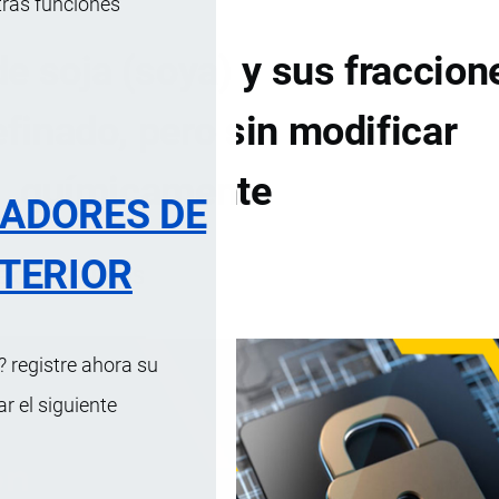
tras funciones
e soja (soya) y sus fraccion
efinado, pero sin modificar
químicamente
RADORES DE
TERIOR
DE CONTENIDOS
 registre ahora su
 el siguiente