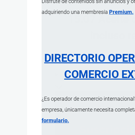
Disfrute de contenidos sin anuncios y o
adquiriendo una membresía
Premium.
15.07 Aceite d
incluso r
DIRECTORIO OPE
COMERCIO EX
ÍNDICE 
¿Es operador de comercio internacional?
empresa, únicamente necesita completar
formulario.