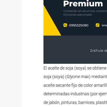
Disfrute d
El aceite de soja (soya) se obtiene 
soja (soya) (
Glycine max
) mediant
aceite secante fijo de color amari
determinadas industrias (por ejem
de jabón, pinturas, barnices, plasti