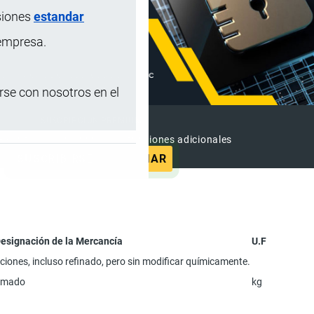
siones
estandar
 empresa.
se con nosotros en el
SUSCRIPCIÓN PREMIUM
e contenido sin anuncios y funciones adicionales
SUSCRIBIRSE
ANUNCIAR
esignación de la Mercancía
U.F
cciones, incluso refinado, pero sin modificar químicamente.
gomado
kg