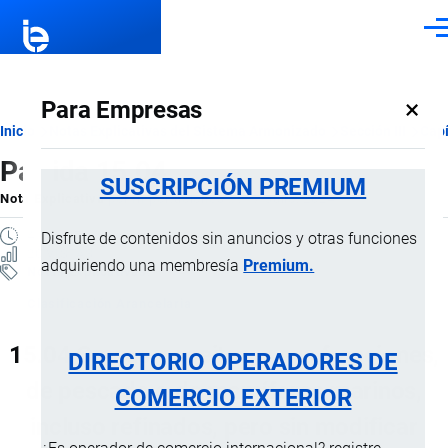
Pasar al contenido principal
Men
×
Para Empresas
Ruta
Inicio
Notas Explicativas del Sistema Armonizado
Sección III
Capí
Partida 15.04
de
SUSCRIPCIÓN PREMIUM
Nota Explicativa
por
Importaciones …
, 17 Julio, 2024
navegación
4 MINUTOS
Disfrute de contenidos sin anuncios y otras funciones
20 VISTAS
adquiriendo una membresía
Premium.
Notas Explicativas
Clasificación Arancelaria
15.04 Grasas y aceites, y sus fracciones,
DIRECTORIO OPERADORES DE
de pescado o de mamíferos marinos,
COMERCIO EXTERIOR
incluso refinados, pero sin modificar