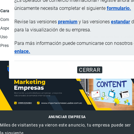
¿Es operador de comercio internacional? registre ahora 
únicamente necesita completar el siguiente
formulario.
Característica
Des
Composición
Aceite de canola 40-70%; Aceite de soja alto oleico 10-40%
Revise las versiones
premium
y las versiones
estandar
d
Aspecto
Líquido.
para la visualización de su empresa.
Uso
Para desmoldar pan y otros alimentos horneados y resistir
Para más información puede comunicarse con nosotros e
Presentación
Tambores de 415 lb.
enlace.
CERRAR
ANUNCIAR EMPRESA
Miles de visitantes ya vieron este anuncio, tu empresa puede ser
la siguiente