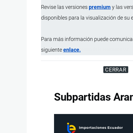
Revise las versiones
premium
y las ver
Disfrute d
disponibles para la visualización de su
Para más información puede comunicar
siguiente
enlace.
Código
Designación de la Mercancía
U.F
14.03
CERRAR
Subpartidas Aran