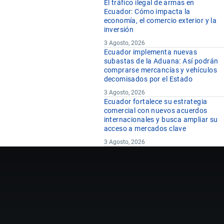
El tráfico ilegal de armas en
Ecuador: Cómo impacta la
economía, el comercio exterior y la
inversión
3 Agosto, 2026
Ecuador implementa nuevas
subastas de la Aduana: Así podrán
comprarse mercancías y vehículos
decomisados por el Estado
3 Agosto, 2026
Ecuador fortalece su estrategia
comercial con nuevos acuerdos
internacionales y busca ampliar su
acceso a mercados clave
3 Agosto, 2026