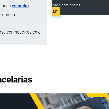
siones
estandar
e contenido sin anuncios y funciones adicionales
SUSCRIBIRSE
ANUNCIAR
 empresa.
se con nosotros en el
celarias