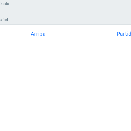
izado
pañol
Arriba
Parti