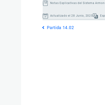
Notas Explicativas del Sistema Armon
Actualizado el 28 Junio, 2025
Es
Enlaces
Partida 14.02
transversales
de
Book
para
Partida
14.03