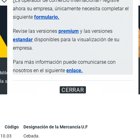
¿Es operador de comercio internacional? registre
ahora su empresa, únicamente necesita completar el
siguiente
formulario.
Revise las versiones
premium
y las versiones
estandar
disponibles para la visualización de su
empresa.
Para más información puede comunicarse con
ANUNCIAR EMPRESA
nosotros en el siguiente
enlace.
Miles de visitantes ya vieron este anuncio, tu empresa puede ser
la siguiente
CERRAR
ANUNCIAR
SUSCRIBIRSE
Código
Designación de la Mercancía
U.F
10.03
Cebada.