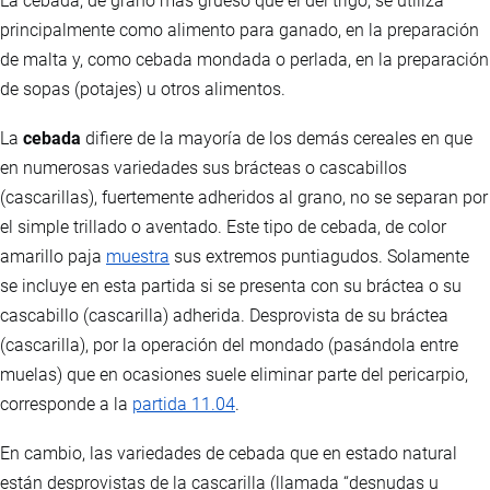
La cebada, de grano más grueso que el del trigo, se utiliza
principalmente como alimento para ganado, en la preparación
de malta y, como cebada mondada o perlada, en la preparación
de sopas (potajes) u otros alimentos.
La
cebada
difiere de la mayoría de los demás cereales en que
en numerosas variedades sus brácteas o cascabillos
(cascarillas), fuertemente adheridos al grano, no se separan por
el simple trillado o aventado. Este tipo de cebada, de color
amarillo paja
muestra
sus extremos puntiagudos. Solamente
se incluye en esta partida si se presenta con su bráctea o su
cascabillo (cascarilla) adherida. Desprovista de su bráctea
(cascarilla), por la operación del mondado (pasándola entre
muelas) que en ocasiones suele eliminar parte del pericarpio,
corresponde a la
partida 11.04
.
En cambio, las variedades de cebada que en estado natural
están desprovistas de la cascarilla (llamada “desnudas u