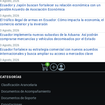
4 Agosto, 2026
Ecuador y Japón buscan fortalecer su relación económica con un
posible Acuerdo de Asociación Económica
3 Agosto, 2026
El tráfico ilegal de armas en Ecuador: Cómo impacta la economía, el
comercio exterior y la inversión
3 Agosto, 2026
Ecuador implementa nuevas subastas de la Aduana: Así podrán
comprarse mercancías y vehículos decomisados por el Estado
3 Agosto, 2026
Ecuador fortalece su estrategia comercial con nuevos acuerdos
internacionales y busca ampliar su acceso a mercados clave
3 Agosto, 2026
0
CATEGORÍAS
Clasificación Arancelaria
Documentos de Acompañamiento
Documentos de Soporte
Exportaciones