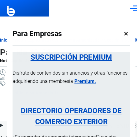
Pasar al contenido principal
Men
×
Para Empresas
Ruta
Inicio
Notas Explicativas del Sistema Armonizado
Sección II
Capí
Partida 10.03
de
SUSCRIPCIÓN PREMIUM
Nota Explicativa
por
Importaciones …
, 16 Julio, 2024
navegación
2 MINUTOS
Disfrute de contenidos sin anuncios y otras funciones
13 VISTAS
adquiriendo una membresía
Premium.
Notas Explicativas
Clasificación Arancelaria
10.03 Cebada
DIRECTORIO OPERADORES DE
COMERCIO EXTERIOR
ÍNDICE DE CONTENIDOS