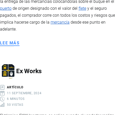
la entrega de las mercancías colocándolas sobre el buque en el
puerto
de origen designado con el valor del
flete
y el seguro
pagados, el comprador corre con todos los costos y riesgos que
implica hacerse cargo de la
mercancía
desde ese punto en
adelante.
LEE MÁS
SOBRE
COST
INSURANCE
AND
Ex Works
FREIGHT
ARTÍCULO
11 SEPTIEMBRE, 2024
6 MINUTOS
50 VISTAS