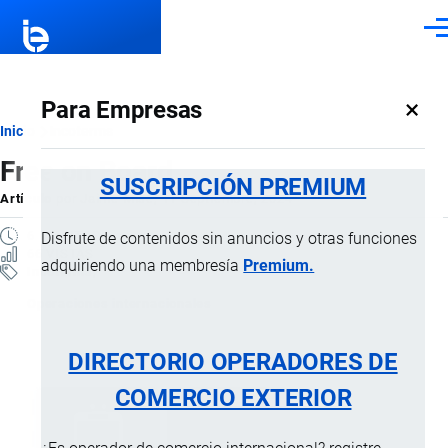
Pasar al contenido principal
Men
×
Para Empresas
Ruta
Inicio
Incoterms
Free on Board
de
SUSCRIPCIÓN PREMIUM
Artículo
por
Jaime Mise
, 11 Septiembre, 2024
navegación
6 MINUTOS
Disfrute de contenidos sin anuncios y otras funciones
66 VISTAS
adquiriendo una membresía
Premium.
Incoterms
Operaciones internacionales
DIRECTORIO OPERADORES DE
COMERCIO EXTERIOR