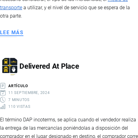
transporte
a utilizar, y el nivel de servicio que se espera de la
otra parte.
LEE MÁS
SOBRE
APLICACIÓN
DE
LAS
Delivered At Place
REGLAS
INCOTERMS
ICC
ARTÍCULO
11 SEPTIEMBRE, 2024
7 MINUTOS
110 VISTAS
El término DAP incoterms, se aplica cuando el vendedor realiza
la entrega de las mercancías poniéndolas a disposición del
comprador en el lugar designado en destino, el comprador corre