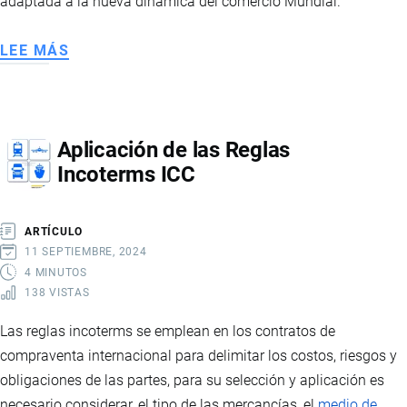
adaptada a la nueva dinámica del comercio Mundial.
LEE MÁS
SOBRE
HISTORIA
Y
EVOLUCIÓN
Aplicación de las Reglas
DE
Incoterms ICC
LOS
INCOTERMS
ARTÍCULO
11 SEPTIEMBRE, 2024
4 MINUTOS
138 VISTAS
Las reglas incoterms se emplean en los contratos de
compraventa internacional para delimitar los costos, riesgos y
obligaciones de las partes, para su selección y aplicación es
necesario considerar, el tipo de las mercancías, el
medio de