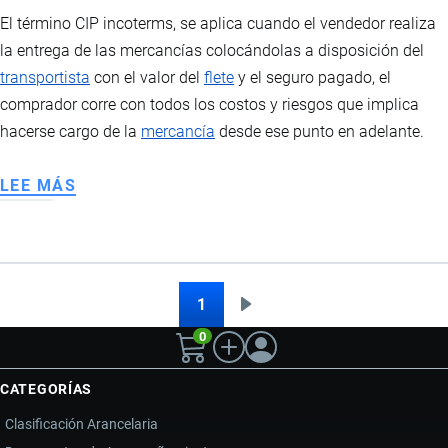
El término CIP incoterms, se aplica cuando el vendedor realiza
la entrega de las mercancías colocándolas a disposición del
transportista
con el valor del
flete
y el seguro pagado, el
comprador corre con todos los costos y riesgos que implica
hacerse cargo de la
mercancía
desde ese punto en adelante.
LEE MÁS
SOBRE
CARRIAGE
AND
INSURANCE
PAID
1
Siguiente
Paginación
TO
0
página
CATEGORÍAS
Clasificación Arancelaria