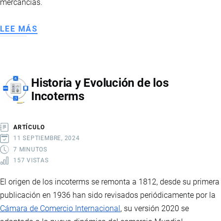
mercancías.
LEE MÁS
SOBRE
REGLAS
INCOTERMS
ICC
Historia y Evolución de los
2020
Incoterms
ARTÍCULO
11 SEPTIEMBRE, 2024
7 MINUTOS
157 VISTAS
El origen de los incoterms se remonta a 1812, desde su primera
publicación en 1936 han sido revisados periódicamente por la
Cámara de Comercio Internacional
, su versión 2020 se