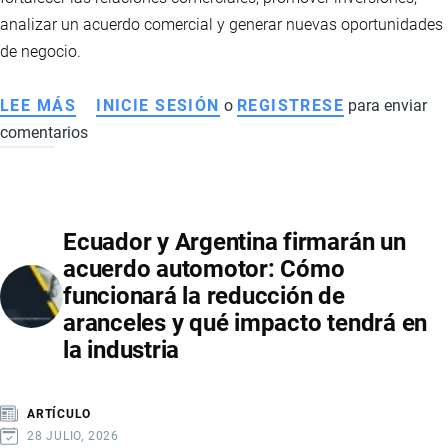
analizar un acuerdo comercial y generar nuevas oportunidades
de negocio.
LEE MÁS
SOBRE
INICIE SESIÓN
o
REGISTRESE
para enviar
comentarios
USA
TRADE
CONNECT
2026
Ecuador y Argentina firmarán un
FORTALECE
acuerdo automotor: Cómo
LA
funcionará la reducción de
RELACIÓN
aranceles y qué impacto tendrá en
COMERCIAL
la industria
ENTRE
ECUADOR
Y
ARTÍCULO
ESTADOS
28 JULIO, 2026