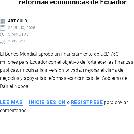
reformas económicas de Ecuador
CÓMO
FUNCIONARÁ
LA
ARTÍCULO
REDUCCIÓN
28 JULIO, 2026
DE
5 MINUTOS
2 VISTAS
ARANCELES
Y
El Banco Mundial aprobó un financiamiento de USD 750
QUÉ
millones para Ecuador con el objetivo de fortalecer las finanzas
IMPACTO
públicas, impulsar la inversión privada, mejorar el clima de
TENDRÁ
negocios y apoyar las reformas económicas del Gobierno de
EN
Daniel Noboa.
LA
INDUSTRIA
LEE MÁS
SOBRE
INICIE SESIÓN
o
REGISTRESE
para enviar
comentarios
BANCO
MUNDIAL
APRUEBA