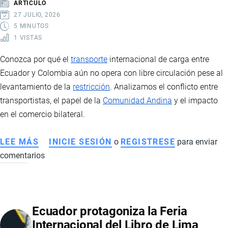
ARTÍCULO
Y
27 JULIO, 2026
DESARROLLO
5 MINUTOS
1 VISTAS
BILATERAL
Conozca por qué el
transporte
internacional de carga entre
Ecuador y Colombia aún no opera con libre circulación pese al
levantamiento de la
restricción
. Analizamos el conflicto entre
transportistas, el papel de la
Comunidad Andina
y el impacto
en el comercio bilateral.
LEE MÁS
SOBRE
INICIE SESIÓN
o
REGISTRESE
para enviar
comentarios
TRANSPORTE
DE
CARGA
ENTRE
Ecuador protagoniza la Feria
ECUADOR
Internacional del Libro de Lima
Y