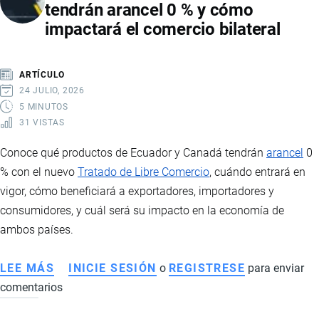
tendrán arancel 0 % y cómo
A
impactará el comercio bilateral
ECUADOR
LA
NUEVA
ARTÍCULO
SOBRETASA
24 JULIO, 2026
DEL
5 MINUTOS
31 VISTAS
10
%
Conoce qué productos de Ecuador y Canadá tendrán
arancel
0
Y
% con el nuevo
Tratado de Libre Comercio
, cuándo entrará en
POR
vigor, cómo beneficiará a exportadores, importadores y
QUÉ
consumidores, y cuál será su impacto en la economía de
SIGUE
ambos países.
SIENDO
CLAVE
LEE MÁS
SOBRE
INICIE SESIÓN
o
REGISTRESE
para enviar
UN
comentarios
TLC
TRATADO
ENTRE
DE