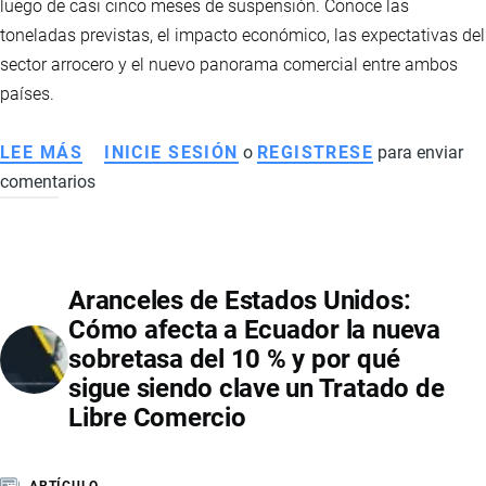
luego de casi cinco meses de suspensión. Conoce las
99,6
toneladas previstas, el impacto económico, las expectativas del
%
sector arrocero y el nuevo panorama comercial entre ambos
DE
países.
LA
OFERTA
LEE MÁS
SOBRE
INICIE SESIÓN
o
REGISTRESE
para enviar
EXPORTABLE
comentarios
ECUADOR
REACTIVA
LAS
EXPORTACIONES
Aranceles de Estados Unidos:
DE
Cómo afecta a Ecuador la nueva
ARROZ
sobretasa del 10 % y por qué
A
sigue siendo clave un Tratado de
COLOMBIA
Libre Comercio
Y
ESPERA
SUPERAR
ARTÍCULO