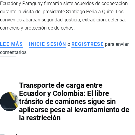
Ecuador y Paraguay firmarán siete acuerdos de cooperación
durante la visita del presidente Santiago Peña a Quito. Los
convenios abarcan seguridad, justicia, extradición, defensa,
comercio y protección de derechos.
LEE MÁS
SOBRE
INICIE SESIÓN
o
REGISTRESE
para enviar
comentarios
ECUADOR
Y
PARAGUAY
IMPULSAN
Transporte de carga entre
NUEVOS
Ecuador y Colombia: El libre
ACUERDOS
tránsito de camiones sigue sin
DE
aplicarse pese al levantamiento de
COOPERACIÓN
la restricción
EN
SEGURIDAD,
JUSTICIA