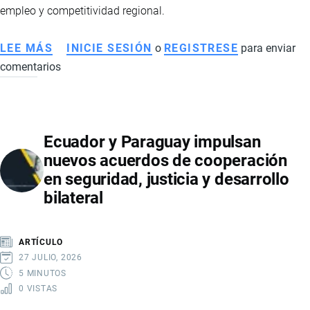
empleo y competitividad regional.
LEE MÁS
SOBRE
INICIE SESIÓN
o
REGISTRESE
para enviar
comentarios
FLORES
DE
ECUADOR
GANAN
Ecuador y Paraguay impulsan
VENTAJA
nuevos acuerdos de cooperación
FRENTE
en seguridad, justicia y desarrollo
A
bilateral
COLOMBIA
POR
NUEVOS
ARTÍCULO
ARANCELES
27 JULIO, 2026
DE
5 MINUTOS
0 VISTAS
ESTADOS
UNIDOS