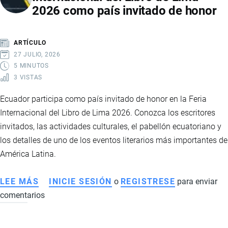
2026 como país invitado de honor
COLOMBIA:
EL
LIBRE
ARTÍCULO
TRÁNSITO
27 JULIO, 2026
DE
5 MINUTOS
3 VISTAS
CAMIONES
SIGUE
Ecuador participa como país invitado de honor en la Feria
SIN
Internacional del Libro de Lima 2026. Conozca los escritores
APLICARSE
invitados, las actividades culturales, el pabellón ecuatoriano y
PESE
los detalles de uno de los eventos literarios más importantes de
AL
América Latina.
LEVANTAMIENTO
DE
LEE MÁS
SOBRE
INICIE SESIÓN
o
REGISTRESE
para enviar
LA
comentarios
ECUADOR
RESTRICCIÓN
PROTAGONIZA
LA