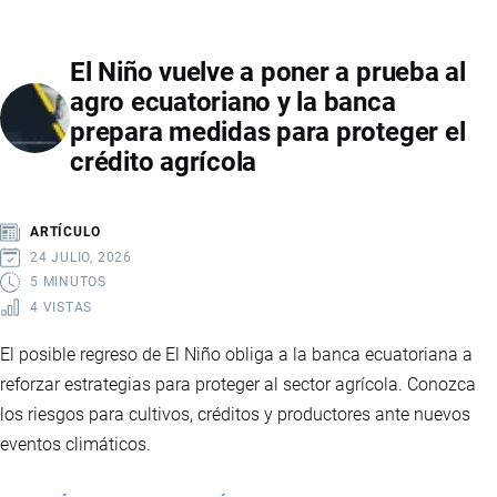
ECUADOR
LIBRE
Y
COMERCIO
El Niño vuelve a poner a prueba al
CANADÁ:
agro ecuatoriano y la banca
ESTOS
prepara medidas para proteger el
SON
crédito agrícola
LOS
PRODUCTOS
QUE
ARTÍCULO
TENDRÁN
24 JULIO, 2026
ARANCEL
5 MINUTOS
4 VISTAS
0
%
El posible regreso de El Niño obliga a la banca ecuatoriana a
Y
reforzar estrategias para proteger al sector agrícola. Conozca
CÓMO
los riesgos para cultivos, créditos y productores ante nuevos
IMPACTARÁ
eventos climáticos.
EL
COMERCIO