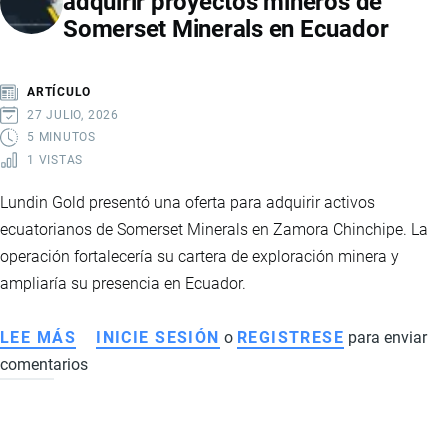
adquirir proyectos mineros de
COLOMBIA
Somerset Minerals en Ecuador
ALIVIA
INVENTARIOS,
PERO
ARTÍCULO
PERSISTEN
27 JULIO, 2026
LOS
5 MINUTOS
1 VISTAS
DESAFÍOS
DEL
Lundin Gold presentó una oferta para adquirir activos
SECTOR
ecuatorianos de Somerset Minerals en Zamora Chinchipe. La
ARROCERO
operación fortalecería su cartera de exploración minera y
ampliaría su presencia en Ecuador.
LEE MÁS
SOBRE
INICIE SESIÓN
o
REGISTRESE
para enviar
comentarios
LUNDIN
GOLD
PRESENTA
OFERTA