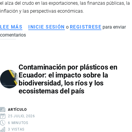
el alza del crudo en las exportaciones, las finanzas públicas, la
10
inflación y las perspectivas económicas.
%
LEE MÁS
SOBRE
INICIE SESIÓN
o
REGISTRESE
para enviar
comentarios
PRECIO
DEL
PETRÓLEO
BRENT
Contaminación por plásticos en
FAVORECE
Ecuador: el impacto sobre la
A
biodiversidad, los ríos y los
ECUADOR:
ecosistemas del país
IMPACTO
EN
LA
ARTÍCULO
ECONOMÍA,
25 JULIO, 2026
EXPORTACIONES
6 MINUTOS
3 VISTAS
E