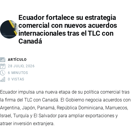
A
ECUADOR
Ecuador fortalece su estrategia
CON
comercial con nuevos acuerdos
INCHCAPE:
internacionales tras el TLC con
INICIA
Canadá
LA
PREVENTA
DE
ARTÍCULO
SU
28 JULIO, 2026
GAMA
6 MINUTOS
0 VISTAS
DE
VEHÍCULOS
Ecuador impulsa una nueva etapa de su política comercial tras
ELÉCTRICOS
la firma del TLC con Canadá. El Gobierno negocia acuerdos con
E
Argentina, Japón, Panamá, República Dominicana, Marruecos,
HÍBRIDOS
Israel, Turquía y El Salvador para ampliar exportaciones y
atraer inversión extranjera.