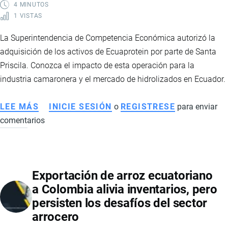
COLOMBIA
4 MINUTOS
1 VISTAS
DURANTE
LA
La Superintendencia de Competencia Económica autorizó la
POSESIÓN
adquisición de los activos de Ecuaprotein por parte de Santa
PRESIDENCIAL
Priscila. Conozca el impacto de esta operación para la
DE
industria camaronera y el mercado de hidrolizados en Ecuador.
KEIKO
FUJIMORI
LEE MÁS
SOBRE
INICIE SESIÓN
o
REGISTRESE
para enviar
comentarios
SANTA
PRISCILA
FORTALECE
SU
Exportación de arroz ecuatoriano
LIDERAZGO
a Colombia alivia inventarios, pero
EN
persisten los desafíos del sector
LA
arrocero
INDUSTRIA