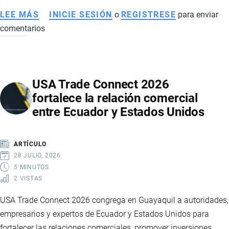
LEE MÁS
SOBRE
INICIE SESIÓN
o
REGISTRESE
para enviar
comentarios
ECUADOR
FORTALECE
SU
ESTRATEGIA
USA Trade Connect 2026
COMERCIAL
fortalece la relación comercial
CON
entre Ecuador y Estados Unidos
NUEVOS
ACUERDOS
INTERNACIONALES
ARTÍCULO
TRAS
28 JULIO, 2026
EL
5 MINUTOS
2 VISTAS
TLC
CON
USA Trade Connect 2026 congrega en Guayaquil a autoridades,
CANADÁ
empresarios y expertos de Ecuador y Estados Unidos para
fortalecer las relaciones comerciales, promover inversiones,