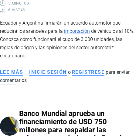
UNIDOS
5 MINUTOS
6 VISTAS
Ecuador y Argentina firmarán un acuerdo automotor que
reducirá los aranceles para la
importación
de vehículos al 10%.
Conozca cómo funcionará el cupo de 3.000 unidades, las
reglas de origen y las opiniones del sector automotriz
ecuatoriano.
LEE MÁS
SOBRE
INICIE SESIÓN
o
REGISTRESE
para enviar
comentarios
ECUADOR
Y
ARGENTINA
FIRMARÁN
Banco Mundial aprueba un
UN
financiamiento de USD 750
ACUERDO
millones para respaldar las
AUTOMOTOR: