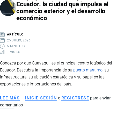
Ecuador: la ciudad que impulsa el
CONECTIVIDAD
comercio exterior y el desarrollo
YASUNÍ-
económico
LIMONCOCHA-
CUYABENO
PARA
ARTÍCULO
FORTALECER
25 JULIO, 2026
LA
5 MINUTOS
1 VISTAS
CONSERVACIÓN
DE
Conozca por qué Guayaquil es el principal centro logístico del
LA
Ecuador. Descubra la importancia de su
puerto marítimo
, su
AMAZONÍA
infraestructura, su ubicación estratégica y su papel en las
exportaciones e importaciones del país.
LEE MÁS
SOBRE
INICIE SESIÓN
o
REGISTRESE
para enviar
comentarios
GUAYAQUIL,
EL