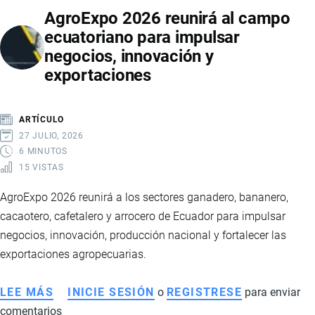
AgroExpo 2026 reunirá al campo
PARA
ecuatoriano para impulsar
ADQUIRIR
negocios, innovación y
PROYECTOS
exportaciones
MINEROS
DE
SOMERSET
ARTÍCULO
MINERALS
27 JULIO, 2026
EN
6 MINUTOS
15 VISTAS
ECUADOR
AgroExpo 2026 reunirá a los sectores ganadero, bananero,
cacaotero, cafetalero y arrocero de Ecuador para impulsar
negocios, innovación, producción nacional y fortalecer las
exportaciones agropecuarias.
LEE MÁS
SOBRE
INICIE SESIÓN
o
REGISTRESE
para enviar
comentarios
AGROEXPO