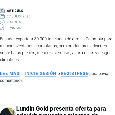
CAMARONERA
CON
ARTÍCULO
LA
27 JULIO, 2026
COMPRA
4 MINUTOS
1 VISTAS
DE
LOS
Ecuador exportará 30.000 toneladas de arroz a Colombia para
ACTIVOS
reducir inventarios acumulados, pero productores advierten
DE
sobre bajos precios, menores siembras, altos costos y riesgos
ECUAPROTEIN
climáticos.
LEE MÁS
SOBRE
INICIE SESIÓN
o
REGISTRESE
para enviar
comentarios
EXPORTACIÓN
DE
ARROZ
ECUATORIANO
Lundin Gold presenta oferta para
A