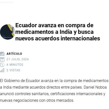
2026
REUNIRÁ
AL
Ecuador avanza en compra de
CAMPO
medicamentos a India y busca
ECUATORIANO
nuevos acuerdos internacionales
PARA
IMPULSAR
NEGOCIOS,
ARTÍCULO
INNOVACIÓN
27 JULIO, 2026
Y
4 MINUTOS
2 VISTAS
EXPORTACIONES
El Gobierno de Ecuador avanza en la compra de medicamentos
a India mediante acuerdos directos entre países. Daniel Noboa
anunció controles sanitarios, certificaciones internacionales y
nuevas negociaciones con otros mercados.