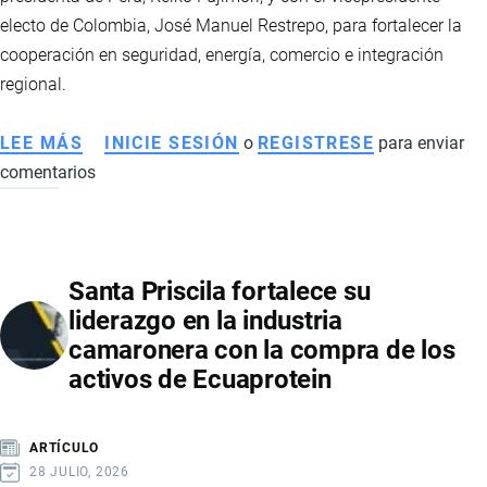
electo de Colombia, José Manuel Restrepo, para fortalecer la
cooperación en seguridad, energía, comercio e integración
regional.
LEE MÁS
SOBRE
INICIE SESIÓN
o
REGISTRESE
para enviar
comentarios
DANIEL
NOBOA
IMPULSA
UNA
Santa Priscila fortalece su
NUEVA
liderazgo en la industria
AGENDA
camaronera con la compra de los
DE
activos de Ecuaprotein
COOPERACIÓN
CON
PERÚ
ARTÍCULO
Y
28 JULIO, 2026