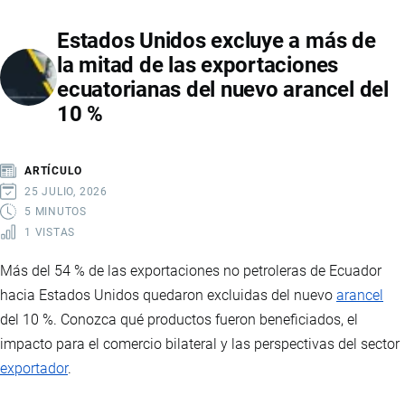
FERIA
Estados Unidos excluye a más de
INTERNACIONAL
la mitad de las exportaciones
DEL
ecuatorianas del nuevo arancel del
LIBRO
10 %
DE
LIMA
2026
ARTÍCULO
COMO
25 JULIO, 2026
PAÍS
5 MINUTOS
1 VISTAS
INVITADO
DE
Más del 54 % de las exportaciones no petroleras de Ecuador
HONOR
hacia Estados Unidos quedaron excluidas del nuevo
arancel
del 10 %. Conozca qué productos fueron beneficiados, el
impacto para el comercio bilateral y las perspectivas del sector
exportador
.