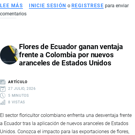
LEE MÁS
SOBRE
INICIE SESIÓN
o
REGISTRESE
para enviar
comentarios
ECUADOR
AVANZA
EN
COMPRA
Flores de Ecuador ganan ventaja
DE
frente a Colombia por nuevos
MEDICAMENTOS
aranceles de Estados Unidos
A
INDIA
Y
ARTÍCULO
BUSCA
27 JULIO, 2026
NUEVOS
5 MINUTOS
8 VISTAS
ACUERDOS
INTERNACIONALES
El sector floricultor colombiano enfrenta una desventaja frente
a Ecuador tras la aplicación de nuevos aranceles de Estados
Unidos. Conozca el impacto para las exportaciones de flores,