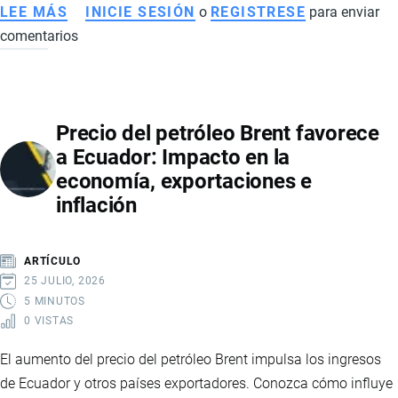
LEE MÁS
SOBRE
INICIE SESIÓN
o
REGISTRESE
para enviar
comentarios
ESTADOS
UNIDOS
EXCLUYE
A
Precio del petróleo Brent favorece
MÁS
a Ecuador: Impacto en la
DE
economía, exportaciones e
LA
inflación
MITAD
DE
LAS
ARTÍCULO
EXPORTACIONES
25 JULIO, 2026
ECUATORIANAS
5 MINUTOS
0 VISTAS
DEL
NUEVO
El aumento del precio del petróleo Brent impulsa los ingresos
ARANCEL
de Ecuador y otros países exportadores. Conozca cómo influye
DEL