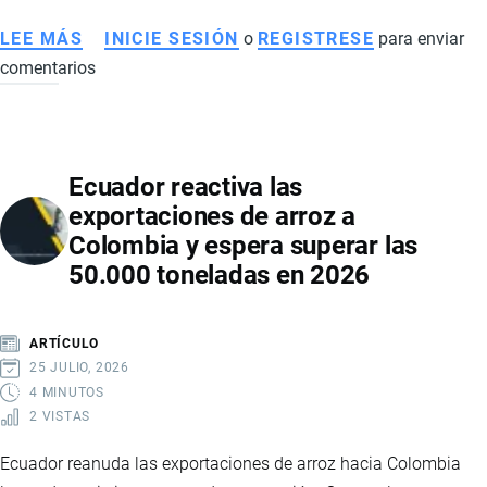
LEE MÁS
SOBRE
INICIE SESIÓN
o
REGISTRESE
para enviar
comentarios
TLC
ENTRE
ECUADOR
Y
Ecuador reactiva las
CANADÁ
exportaciones de arroz a
IMPULSARÁ
Colombia y espera superar las
LAS
50.000 toneladas en 2026
EXPORTACIONES
CON
ACCESO
ARTÍCULO
LIBRE
25 JULIO, 2026
DE
4 MINUTOS
2 VISTAS
ARANCELES
PARA
Ecuador reanuda las exportaciones de arroz hacia Colombia
EL