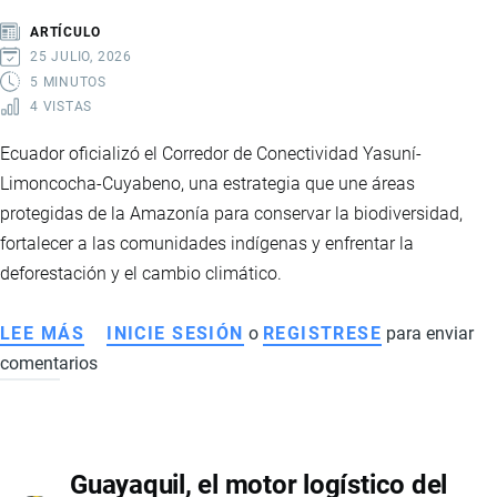
BIODIVERSIDAD,
ARTÍCULO
LOS
25 JULIO, 2026
RÍOS
5 MINUTOS
4 VISTAS
Y
LOS
Ecuador oficializó el Corredor de Conectividad Yasuní-
ECOSISTEMAS
Limoncocha-Cuyabeno, una estrategia que une áreas
DEL
protegidas de la Amazonía para conservar la biodiversidad,
PAÍS
fortalecer a las comunidades indígenas y enfrentar la
deforestación y el cambio climático.
LEE MÁS
SOBRE
INICIE SESIÓN
o
REGISTRESE
para enviar
comentarios
ECUADOR
CREA
EL
CORREDOR
Guayaquil, el motor logístico del
DE