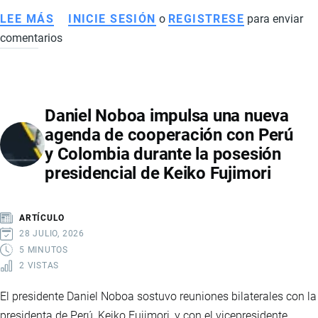
LEE MÁS
SOBRE
INICIE SESIÓN
o
REGISTRESE
para enviar
comentarios
ECUADOR
IMPULSARÁ
UNA
VENTANILLA
Daniel Noboa impulsa una nueva
ÚNICA
agenda de cooperación con Perú
DE
y Colombia durante la posesión
INVERSIONES
presidencial de Keiko Fujimori
Y
NUEVOS
ACUERDOS
ARTÍCULO
COMERCIALES
28 JULIO, 2026
PARA
5 MINUTOS
2 VISTAS
FORTALECER
LAS
El presidente Daniel Noboa sostuvo reuniones bilaterales con la
EXPORTACIONES
presidenta de Perú, Keiko Fujimori, y con el vicepresidente