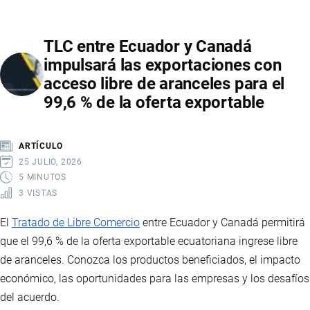
MOTOR
LOGÍSTICO
TLC entre Ecuador y Canadá
DEL
impulsará las exportaciones con
ECUADOR:
acceso libre de aranceles para el
LA
99,6 % de la oferta exportable
CIUDAD
QUE
IMPULSA
ARTÍCULO
EL
25 JULIO, 2026
COMERCIO
5 MINUTOS
3 VISTAS
EXTERIOR
Y
El
Tratado de Libre Comercio
entre Ecuador y Canadá permitirá
EL
que el 99,6 % de la oferta exportable ecuatoriana ingrese libre
DESARROLLO
de aranceles. Conozca los productos beneficiados, el impacto
ECONÓMICO
económico, las oportunidades para las empresas y los desafíos
del acuerdo.