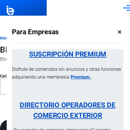
Pasar al contenido principal
Men
×
Para Empresas
Ruta
Inicio
Blog
de
SUSCRIPCIÓN PREMIUM
Blog Importaciones Ecuador.
navegación
Disfrute de contenidos sin anuncios y otras funciones
Categoría
adquiriendo una membresía
Premium.
DIRECTORIO OPERADORES DE
COMERCIO EXTERIOR
Volvo regresa a Ecuador con
Inchcape: Inicia la preventa de su