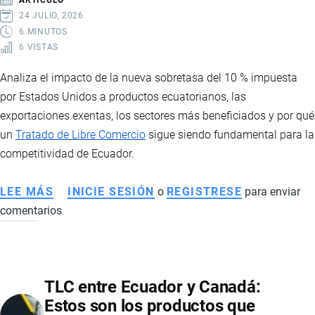
LAS
24 JULIO, 2026
50.000
6 MINUTOS
6 VISTAS
TONELADAS
EN
Analiza el impacto de la nueva sobretasa del 10 % impuesta
2026
por Estados Unidos a productos ecuatorianos, las
exportaciones exentas, los sectores más beneficiados y por qué
un
Tratado de Libre Comercio
sigue siendo fundamental para la
competitividad de Ecuador.
LEE MÁS
SOBRE
INICIE SESIÓN
o
REGISTRESE
para enviar
comentarios
ARANCELES
DE
ESTADOS
UNIDOS:
TLC entre Ecuador y Canadá:
CÓMO
Estos son los productos que
AFECTA