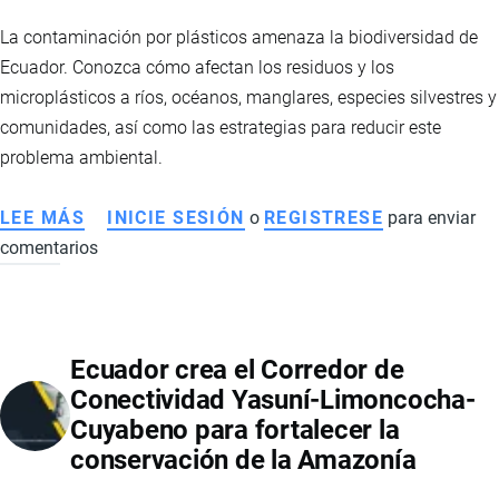
INFLACIÓN
La contaminación por plásticos amenaza la biodiversidad de
Ecuador. Conozca cómo afectan los residuos y los
microplásticos a ríos, océanos, manglares, especies silvestres y
comunidades, así como las estrategias para reducir este
problema ambiental.
LEE MÁS
SOBRE
INICIE SESIÓN
o
REGISTRESE
para enviar
comentarios
CONTAMINACIÓN
POR
PLÁSTICOS
EN
Ecuador crea el Corredor de
ECUADOR:
Conectividad Yasuní-Limoncocha-
EL
Cuyabeno para fortalecer la
IMPACTO
conservación de la Amazonía
SOBRE
LA