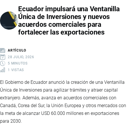
UN
Ecuador impulsará una Ventanilla
FINANCIAMIENTO
Única de Inversiones y nuevos
DE
acuerdos comerciales para
USD
fortalecer las exportaciones
750
MILLONES
PARA
ARTÍCULO
RESPALDAR
28 JULIO, 2026
LAS
5 MINUTOS
1 VISTAS
REFORMAS
ECONÓMICAS
El Gobierno de Ecuador anunció la creación de una Ventanilla
DE
Única de Inversiones para agilizar trámites y atraer capital
ECUADOR
extranjero. Además, avanza en acuerdos comerciales con
Canadá, Corea del Sur, la Unión Europea y otros mercados con
la meta de alcanzar USD 60.000 millones en exportaciones
para 2030.