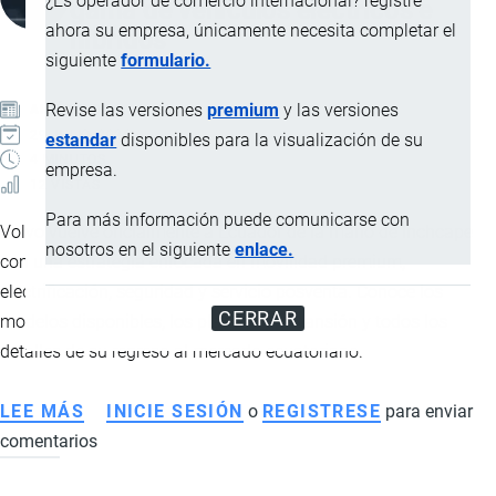
¿Es operador de comercio internacional? registre
gama de vehículos eléctricos e
ahora su empresa, únicamente necesita completar el
híbridos
siguiente
formulario.
Revise las versiones
premium
y las versiones
ARTÍCULO
29 JULIO, 2026
estandar
disponibles para la visualización de su
4 MINUTOS
empresa.
12 VISTAS
Para más información puede comunicarse con
Volvo vuelve oficialmente a Ecuador de la mano de Inchcape
nosotros en el siguiente
enlace.
con una estrategia enfocada en movilidad premium,
electrificación, seguridad y servicio posventa. Conoce los
CERRAR
modelos disponibles, los planes de expansión y todos los
detalles de su regreso al mercado ecuatoriano.
LEE MÁS
SOBRE
INICIE SESIÓN
o
REGISTRESE
para enviar
comentarios
VOLVO
REGRESA