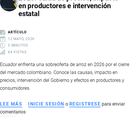
en productores e intervención
2029:
estatal
LA
NUEVA
HOJA
ARTÍCULO
DE
12 MAYO, 2026
RUTA
5 MINUTOS
64 VISTAS
DEL
GOBIERNO
Ecuador enfrenta una sobreoferta de arroz en 2026 por el cierre
PARA
del mercado colombiano. Conoce las causas, impacto en
ENFRENTAR
precios, intervención del Gobierno y efectos en productores y
EL
consumidores.
CRIMEN
ORGANIZADO
LEE MÁS
SOBRE
INICIE SESIÓN
o
REGISTRESE
para enviar
EN
comentarios
SOBREOFERTA
ECUADOR
DE
ARROZ