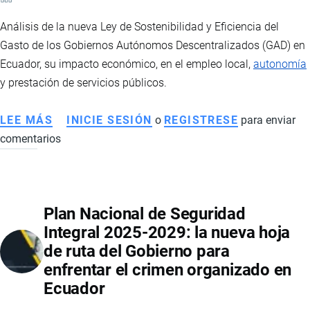
Análisis de la nueva Ley de Sostenibilidad y Eficiencia del
Gasto de los Gobiernos Autónomos Descentralizados (GAD) en
Ecuador, su impacto económico, en el empleo local,
autonomía
y prestación de servicios públicos.
LEE MÁS
SOBRE
INICIE SESIÓN
o
REGISTRESE
para enviar
comentarios
REFORMA
AL
COOTAD
EN
Plan Nacional de Seguridad
ECUADOR:
Integral 2025-2029: la nueva hoja
IMPLICACIONES
de ruta del Gobierno para
ECONÓMICAS,
enfrentar el crimen organizado en
EMPLEO
Ecuador
Y
FINANZAS