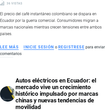
36 VISTAS
El precio del café instantáneo colombiano se dispara en
Ecuador por la guerra comercial. Consumidores migran a
marcas nacionales mientras crecen tensiones entre ambos
países.
LEE MÁS
SOBRE
INICIE SESIÓN
o
REGISTRESE
para enviar
comentarios
ALZA
DEL
CAFÉ
INSTANTÁNEO
Autos eléctricos en Ecuador: el
EN
mercado vive un crecimiento
ECUADOR:
histórico impulsado por marcas
GUERRA
chinas y nuevas tendencias de
COMERCIAL
movilidad
IMPULSA