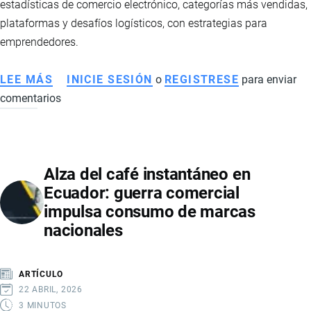
estadísticas de comercio electrónico, categorías más vendidas,
plataformas y desafíos logísticos, con estrategias para
emprendedores.
LEE MÁS
SOBRE
INICIE SESIÓN
o
REGISTRESE
para enviar
comentarios
DROPSHIPPING
EN
ECUADOR:
GUÍA
Alza del café instantáneo en
COMPLETA
Ecuador: guerra comercial
PARA
impulsa consumo de marcas
EMPRENDEDORES
nacionales
EN
COMERCIO
ELECTRÓNICO
ARTÍCULO
22 ABRIL, 2026
3 MINUTOS