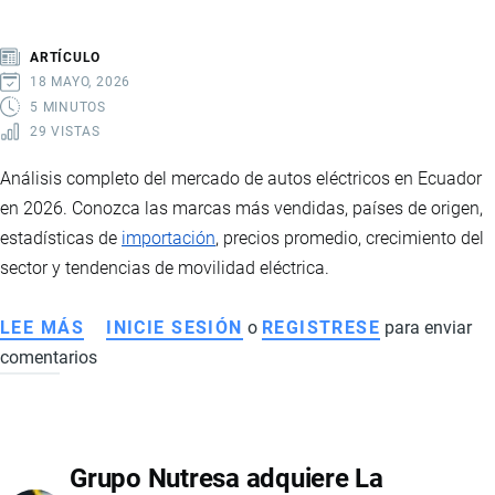
CONSUMO
DE
ARTÍCULO
MARCAS
18 MAYO, 2026
NACIONALES
5 MINUTOS
29 VISTAS
Análisis completo del mercado de autos eléctricos en Ecuador
en 2026. Conozca las marcas más vendidas, países de origen,
estadísticas de
importación
, precios promedio, crecimiento del
sector y tendencias de movilidad eléctrica.
LEE MÁS
SOBRE
INICIE SESIÓN
o
REGISTRESE
para enviar
comentarios
AUTOS
ELÉCTRICOS
EN
ECUADOR:
Grupo Nutresa adquiere La
EL