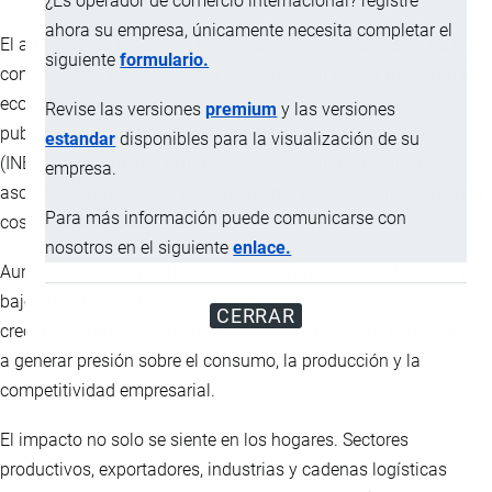
¿Es operador de comercio internacional? registre
ahora su empresa, únicamente necesita completar el
El aumento de las tarifas eléctricas y el encarecimiento de los
siguiente
formulario.
combustibles comenzaron a reflejarse con mayor fuerza en la
economía ecuatoriana durante 2026. Los nuevos datos
Revise las versiones
premium
y las versiones
publicados por el Instituto Nacional de Estadística y Censos
estandar
disponibles para la visualización de su
(INEC) muestran que la inflación retomó una tendencia
empresa.
ascendente impulsada principalmente por el incremento de los
Para más información puede comunicarse con
costos energéticos.
nosotros en el siguiente
enlace.
Aunque Ecuador mantiene uno de los niveles de inflación más
bajos de América Latina gracias a la dolarización, el
CERRAR
crecimiento sostenido de ciertos precios estratégicos empieza
a generar presión sobre el consumo, la producción y la
competitividad empresarial.
El impacto no solo se siente en los hogares. Sectores
productivos, exportadores, industrias y cadenas logísticas