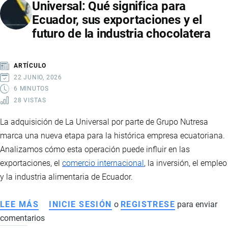
Universal: Qué significa para
MERCADO
Ecuador, sus exportaciones y el
VIVE
futuro de la industria chocolatera
UN
CRECIMIENTO
HISTÓRICO
ARTÍCULO
IMPULSADO
22 JUNIO, 2026
POR
6 MINUTOS
28 VISTAS
MARCAS
CHINAS
La adquisición de La Universal por parte de Grupo Nutresa
Y
marca una nueva etapa para la histórica empresa ecuatoriana.
NUEVAS
Analizamos cómo esta operación puede influir en las
TENDENCIAS
exportaciones, el
comercio internacional
, la inversión, el empleo
DE
y la industria alimentaria de Ecuador.
MOVILIDAD
LEE MÁS
SOBRE
INICIE SESIÓN
o
REGISTRESE
para enviar
comentarios
GRUPO