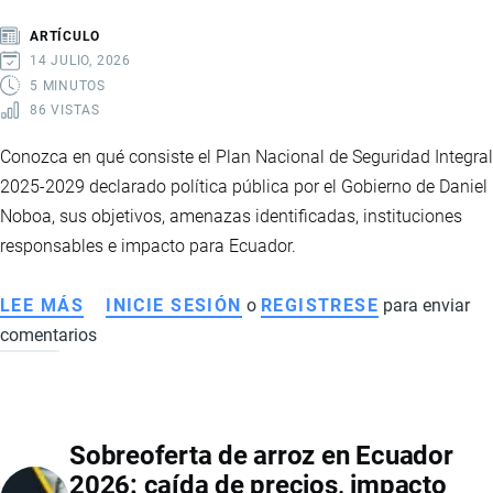
LOCALES
ARTÍCULO
14 JULIO, 2026
5 MINUTOS
86 VISTAS
Conozca en qué consiste el Plan Nacional de Seguridad Integral
2025-2029 declarado política pública por el Gobierno de Daniel
Noboa, sus objetivos, amenazas identificadas, instituciones
responsables e impacto para Ecuador.
LEE MÁS
SOBRE
INICIE SESIÓN
o
REGISTRESE
para enviar
comentarios
PLAN
NACIONAL
DE
SEGURIDAD
Sobreoferta de arroz en Ecuador
INTEGRAL
2026: caída de precios, impacto
2025-