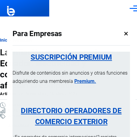
Pasar al contenido principal
Men
×
Para Empresas
Ruta
Inicio
Artículos
La inflación vuelve a presionar a
de
SUSCRIPCIÓN PREMIUM
Ecuador: electricidad y
navegación
combustibles elevan costos y
Disfrute de contenidos sin anuncios y otras funciones
adquiriendo una membresía
Premium.
afectan la competitividad
Artículo
por
Jaime Mise
, 18 Mayo, 2026
5 MINUTOS
DIRECTORIO OPERADORES DE
9 VISTAS
Artículos
COMERCIO EXTERIOR
Actualidad