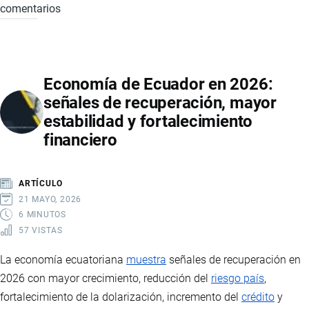
comentarios
MERCADO
DE
MOTOS
EN
Economía de Ecuador en 2026:
ECUADOR
señales de recuperación, mayor
2026:
estabilidad y fortalecimiento
VENTAS
financiero
RÉCORD,
MARCAS
LÍDERES,
ARTÍCULO
PRECIOS
21 MAYO, 2026
Y
6 MINUTOS
57 VISTAS
PAÍSES
DE
La economía ecuatoriana
muestra
señales de recuperación en
IMPORTACIÓN
2026 con mayor crecimiento, reducción del
riesgo país
,
fortalecimiento de la dolarización, incremento del
crédito
y