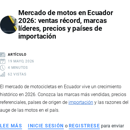
EN
Mercado de motos en Ecuador
ECUADOR
2026: ventas récord, marcas
2026:
líderes, precios y países de
CAÍDA
importación
DE
PRECIOS,
IMPACTO
ARTÍCULO
EN
19 MAYO, 2026
PRODUCTORES
4 MINUTOS
62 VISTAS
E
INTERVENCIÓN
El mercado de motocicletas en Ecuador vive un crecimiento
ESTATAL
histórico en 2026. Conozca las marcas más vendidas, precios
referenciales, países de origen de
importación
y las razones del
auge de las motos en el país.
LEE MÁS
SOBRE
INICIE SESIÓN
o
REGISTRESE
para enviar