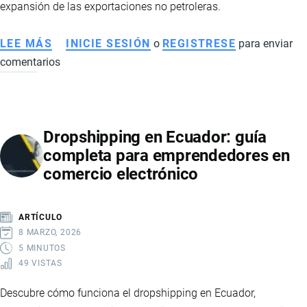
expansión de las exportaciones no petroleras.
LEE MÁS
SOBRE
INICIE SESIÓN
o
REGISTRESE
para enviar
comentarios
ECONOMÍA
DE
ECUADOR
EN
Dropshipping en Ecuador: guía
2026:
completa para emprendedores en
SEÑALES
comercio electrónico
DE
RECUPERACIÓN,
MAYOR
ARTÍCULO
ESTABILIDAD
8 MARZO, 2026
Y
5 MINUTOS
49 VISTAS
FORTALECIMIENTO
FINANCIERO
Descubre cómo funciona el dropshipping en Ecuador,