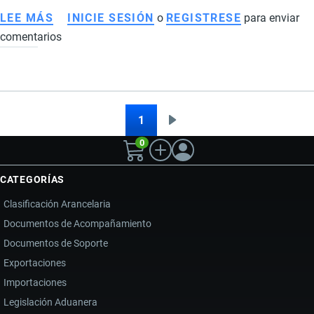
LEE MÁS
SOBRE
INICIE SESIÓN
o
REGISTRESE
para enviar
comentarios
EXPORTACIONES
DE
CACAO
DE
ECUADOR
1
Siguiente
Paginación
EN
0
página
2026:
CHINA
CATEGORÍAS
Y
Clasificación Arancelaria
RUSIA
Documentos de Acompañamiento
IMPULSAN
Documentos de Soporte
NUEVOS
MERCADOS
Exportaciones
PESE
Importaciones
A
Legislación Aduanera