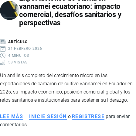
vannamei ecuatoriano: impacto
DE
comercial, desafíos sanitarios y
LIBRE
perspectivas
COMERCIO
CON
CHINA
ARTÍCULO
21 FEBRERO, 2026
4 MINUTOS
58 VISTAS
Un análisis completo del crecimiento récord en las
exportaciones de camarón de cultivo vannamei en Ecuador en
2025, su impacto económico, posición comercial global y los
retos sanitarios e institucionales para sostener su liderazgo.
LEE MÁS
SOBRE
INICIE SESIÓN
o
REGISTRESE
para enviar
comentarios
EXPORTACIONES
DE