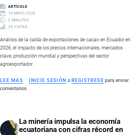
EN
ARTÍCULO
2025
18 MAYO, 2026
Y
5 MINUTOS
28 VISTAS
CONSOLIDA
NUEVOS
Análisis de la caída de exportaciones de cacao en Ecuador en
MERCADOS
2026, el impacto de los precios internacionales, mercados
clave, producción mundial y perspectivas del sector
agroexportador.
LEE MÁS
SOBRE
INICIE SESIÓN
o
REGISTRESE
para enviar
comentarios
EL
CACAO
ECUATORIANO
PIERDE
La minería impulsa la economía
IMPULSO
ecuatoriana con cifras récord en
TRAS