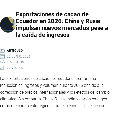
CONTEXTO
DE
Exportaciones de cacao de
ARANCELES
Ecuador en 2026: China y Rusia
ENTRE
impulsan nuevos mercados pese a
ECUADOR,
la caída de ingresos
COLOMBIA
Y
ESTADOS
ARTÍCULO
UNIDOS
22 JUNIO, 2026
6 MINUTOS
22 VISTAS
Las exportaciones de cacao de Ecuador enfrentan una
reducción en ingresos y volumen durante 2026 debido a la
corrección de precios internacionales y los efectos del cambio
climático. Sin embargo, China, Rusia, India y Japón emergen
como mercados estratégicos para el crecimiento del sector.