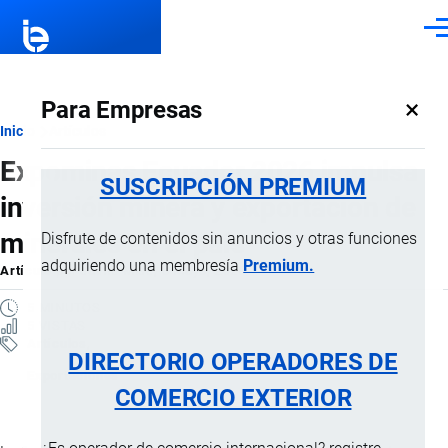
Pasar al contenido principal
Men
×
Para Empresas
Ruta
Inicio
Artículos
Expominas Ecuador 2026 impulsa
de
SUSCRIPCIÓN PREMIUM
inversión minera y exportación de
navegación
minerales en el país
Disfrute de contenidos sin anuncios y otras funciones
adquiriendo una membresía
Premium.
Artículo
por
Jaime Mise
, 8 Mayo, 2026
5 MINUTOS
5 VISTAS
Artículos
DIRECTORIO OPERADORES DE
Exportaciones
COMERCIO EXTERIOR