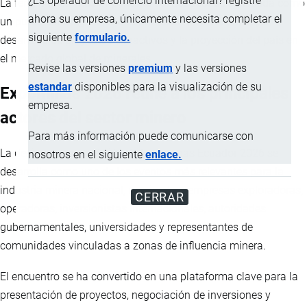
¿Es operador de comercio internacional? registre
La feria minera más importante del Ecuador se consolida como
ahora su empresa, únicamente necesita completar el
un punto estratégico para la atracción de inversiones, el
siguiente
formulario.
desarrollo de proyectos extractivos y la proyección del país en
el mercado global de minerales.
Revise las versiones
premium
y las versiones
estandar
disponibles para la visualización de su
Expominas 2026 reúne a los principales
empresa.
actores del sector minero
Para más información puede comunicarse con
La decimonovena edición de Expominas Ecuador 2026 se
nosotros en el siguiente
enlace.
desarrolla como uno de los eventos más relevantes para la
industria minera nacional, reuniendo a empresas exploradoras,
CERRAR
operadoras, inversionistas internacionales, autoridades
gubernamentales, universidades y representantes de
comunidades vinculadas a zonas de influencia minera.
El encuentro se ha convertido en una plataforma clave para la
presentación de proyectos, negociación de inversiones y