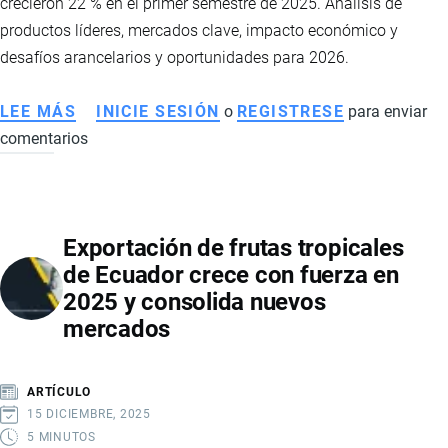
crecieron 22 % en el primer semestre de 2025. Análisis de
productos líderes, mercados clave, impacto económico y
desafíos arancelarios y oportunidades para 2026.
LEE MÁS
SOBRE
INICIE SESIÓN
o
REGISTRESE
para enviar
comentarios
EXPORTACIONES
NO
PETROLERAS
DE
Exportación de frutas tropicales
ECUADOR
de Ecuador crece con fuerza en
CRECEN
2025 y consolida nuevos
CON
mercados
FUERZA
EN
2025
ARTÍCULO
Y
15 DICIEMBRE, 2025
SOSTIENEN
5 MINUTOS