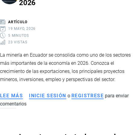
2026
EL
BOOM
HISTÓRICO:
ARTÍCULO
CAÍDA
19 MAYO, 2026
DE
5 MINUTOS
23 VISTAS
PRECIOS
GOLPEA
La minería en Ecuador se consolida como uno de los sectores
EXPORTACIONES
más importantes de la economía en 2026. Conozca el
EN
crecimiento de las exportaciones, los principales proyectos
2026
mineros, inversiones, empleo y perspectivas del sector.
LEE MÁS
SOBRE
INICIE SESIÓN
o
REGISTRESE
para enviar
comentarios
LA
MINERÍA
IMPULSA
LA