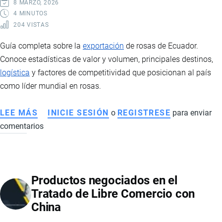
8 MARZO, 2026
4 MINUTOS
204 VISTAS
Guía completa sobre la
exportación
de rosas de Ecuador.
Conoce estadísticas de valor y volumen, principales destinos,
logística
y factores de competitividad que posicionan al país
como líder mundial en rosas.
LEE MÁS
SOBRE
INICIE SESIÓN
o
REGISTRESE
para enviar
comentarios
EXPORTACIÓN
DE
ROSAS
DE
Productos negociados en el
ECUADOR:
Tratado de Libre Comercio con
ESTADÍSTICAS,
China
MERCADOS
Y