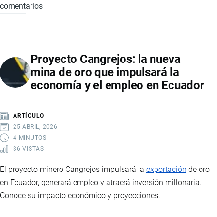
comentarios
CÓMO
FUNCIONA
LA
FIRMA
Proyecto Cangrejos: la nueva
ELECTRÓNICA
mina de oro que impulsará la
EN
economía y el empleo en Ecuador
ECUADOR:
REQUISITOS,
TIPOS
ARTÍCULO
Y
25 ABRIL, 2026
PROCESO
4 MINUTOS
36 VISTAS
PASO
A
El proyecto minero Cangrejos impulsará la
exportación
de oro
PASO
en Ecuador, generará empleo y atraerá inversión millonaria.
Conoce su impacto económico y proyecciones.