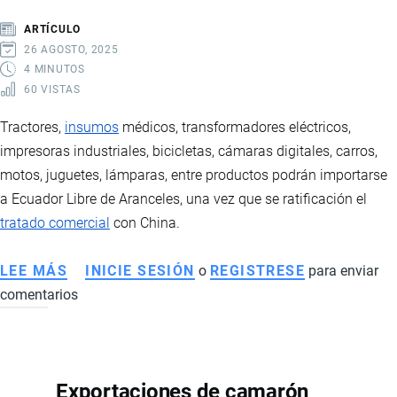
LOGÍSTICA
ARTÍCULO
DEL
26 AGOSTO, 2025
SECTOR
4 MINUTOS
60 VISTAS
FLORÍCOLA
Tractores,
insumos
médicos, transformadores eléctricos,
impresoras industriales, bicicletas, cámaras digitales, carros,
motos, juguetes, lámparas, entre productos podrán importarse
a Ecuador Libre de Aranceles, una vez que se ratificación el
tratado comercial
con China.
LEE MÁS
SOBRE
INICIE SESIÓN
o
REGISTRESE
para enviar
comentarios
PRODUCTOS
NEGOCIADOS
EN
EL
Exportaciones de camarón
TRATADO