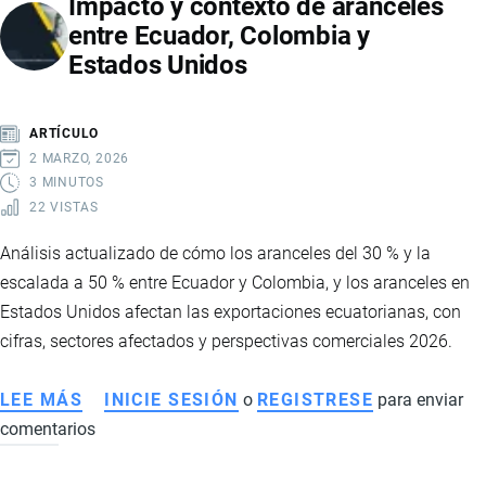
Impacto y contexto de aranceles
ECONOMÍA
entre Ecuador, Colombia y
ECUATORIANA
Estados Unidos
CON
CIFRAS
RÉCORD
ARTÍCULO
EN
2 MARZO, 2026
2026
3 MINUTOS
22 VISTAS
Análisis actualizado de cómo los aranceles del 30 % y la
escalada a 50 % entre Ecuador y Colombia, y los aranceles en
Estados Unidos afectan las exportaciones ecuatorianas, con
cifras, sectores afectados y perspectivas comerciales 2026.
LEE MÁS
SOBRE
INICIE SESIÓN
o
REGISTRESE
para enviar
comentarios
IMPACTO
Y