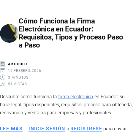
CAMARÓN
VANNAMEI
Cómo Funciona la Firma
ECUATORIANO:
Electrónica en Ecuador:
IMPACTO
Requisitos, Tipos y Proceso Paso
COMERCIAL,
a Paso
DESAFÍOS
SANITARIOS
Y
ARTÍCULO
PERSPECTIVAS
19 FEBRERO, 2026
3 MINUTOS
51 VISTAS
Descubre cómo funciona la
firma electrónica
en Ecuador, su
base legal, tipos disponibles, requisitos, proceso para obtenerla,
renovación y ventajas para empresas y profesionales.
LEE MÁS
SOBRE
INICIE SESIÓN
o
REGISTRESE
para enviar