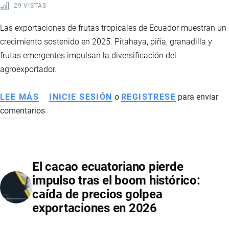
29 VISTAS
LA
ECONOMÍA
Las exportaciones de frutas tropicales de Ecuador muestran un
NACIONAL
crecimiento sostenido en 2025. Pitahaya, piña, granadilla y
frutas emergentes impulsan la diversificación del
agroexportador.
LEE MÁS
SOBRE
INICIE SESIÓN
o
REGISTRESE
para enviar
comentarios
EXPORTACIÓN
DE
FRUTAS
TROPICALES
El cacao ecuatoriano pierde
DE
impulso tras el boom histórico:
ECUADOR
caída de precios golpea
CRECE
exportaciones en 2026
CON
FUERZA