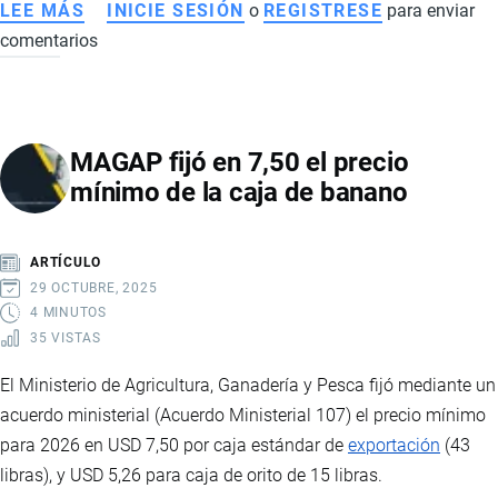
LEE MÁS
SOBRE
INICIE SESIÓN
o
REGISTRESE
para enviar
comentarios
PROYECTO
CANGREJOS:
LA
NUEVA
MAGAP fijó en 7,50 el precio
MINA
mínimo de la caja de banano
DE
ORO
QUE
ARTÍCULO
IMPULSARÁ
29 OCTUBRE, 2025
LA
4 MINUTOS
35 VISTAS
ECONOMÍA
Y
El Ministerio de Agricultura, Ganadería y Pesca fijó mediante un
EL
acuerdo ministerial (Acuerdo Ministerial 107) el precio mínimo
EMPLEO
para 2026 en USD 7,50 por caja estándar de
exportación
(43
EN
libras), y USD 5,26 para caja de orito de 15 libras.
ECUADOR