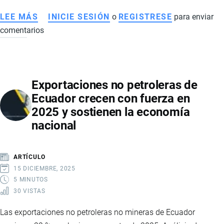
LEE MÁS
SOBRE
INICIE SESIÓN
o
REGISTRESE
para enviar
comentarios
MAGAP
FIJÓ
EN
7,50
Exportaciones no petroleras de
EL
Ecuador crecen con fuerza en
PRECIO
2025 y sostienen la economía
MÍNIMO
nacional
DE
LA
CAJA
ARTÍCULO
DE
15 DICIEMBRE, 2025
BANANO
5 MINUTOS
30 VISTAS
Las exportaciones no petroleras no mineras de Ecuador