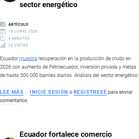
sector energético
TECNOLOGÍA:
ASÍ
AVANZA
ARTÍCULO
LA
18 JUNIO, 2026
REFORMA
4 MINUTOS
20 VISTAS
ESTATAL
DE
Ecuador
muestra
recuperación en la producción de crudo en
DANIEL
2026 con aumento de Petroecuador, inversión privada y metas
NOBOA
de hasta 500.000 barriles diarios. Análisis del sector energético.
LEE MÁS
SOBRE
INICIE SESIÓN
o
REGISTRESE
para enviar
comentarios
PRODUCCIÓN
DE
PETRÓLEO
EN
Ecuador fortalece comercio
ECUADOR