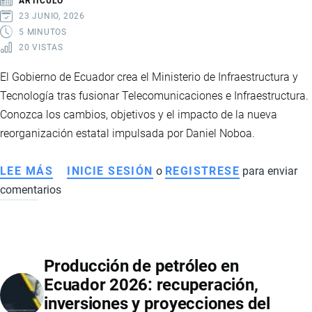
ARTÍCULO
MUNDIALES
23 JUNIO, 2026
QUE
5 MINUTOS
20 VISTAS
TRANSFORMAN
LOS
El Gobierno de Ecuador crea el Ministerio de Infraestructura y
SISTEMAS
Tecnología tras fusionar Telecomunicaciones e Infraestructura.
ALIMENTARIOS
Conozca los cambios, objetivos y el impacto de la nueva
reorganización estatal impulsada por Daniel Noboa.
LEE MÁS
SOBRE
INICIE SESIÓN
o
REGISTRESE
para enviar
comentarios
ECUADOR
CREA
EL
MINISTERIO
Producción de petróleo en
DE
Ecuador 2026: recuperación,
INFRAESTRUCTURA
inversiones y proyecciones del
Y