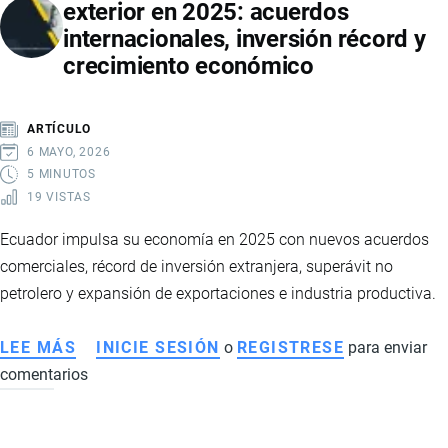
exterior en 2025: acuerdos
2026:
internacionales, inversión récord y
RECUPERACIÓN,
crecimiento económico
INVERSIONES
Y
PROYECCIONES
ARTÍCULO
DEL
6 MAYO, 2026
SECTOR
5 MINUTOS
19 VISTAS
ENERGÉTICO
Ecuador impulsa su economía en 2025 con nuevos acuerdos
comerciales, récord de inversión extranjera, superávit no
petrolero y expansión de exportaciones e industria productiva.
LEE MÁS
SOBRE
INICIE SESIÓN
o
REGISTRESE
para enviar
comentarios
ECUADOR
FORTALECE
COMERCIO