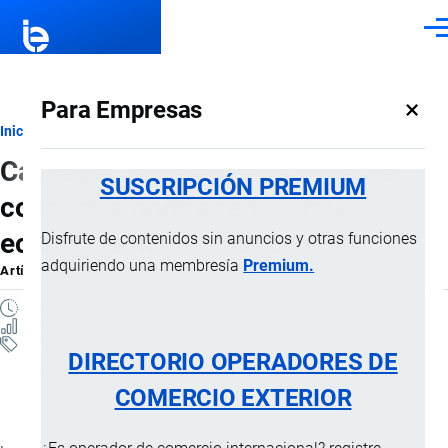
Pasar al contenido principal
Men
×
Para Empresas
Ruta
Inicio
Artículos
Cascabel: la gigantesca mina de
de
SUSCRIPCIÓN PREMIUM
cobre que podría redefinir la
navegación
economía minera del Ecuador
Disfrute de contenidos sin anuncios y otras funciones
adquiriendo una membresía
Premium.
Artículo
por
Jaime Mise
, 14 Mayo, 2026
7 MINUTOS
6 VISTAS
Artículos
DIRECTORIO OPERADORES DE
Actualidad
COMERCIO EXTERIOR