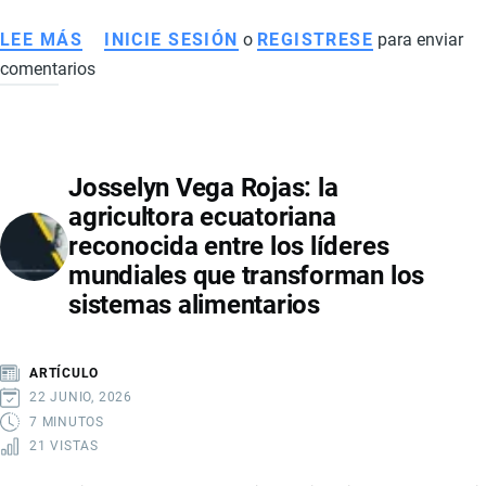
LEE MÁS
SOBRE
INICIE SESIÓN
o
REGISTRESE
para enviar
comentarios
AGENDA
DE
CRECIMIENTO
ECUADOR
Josselyn Vega Rojas: la
2040:
agricultora ecuatoriana
LA
reconocida entre los líderes
HOJA
mundiales que transforman los
DE
sistemas alimentarios
RUTA
QUE
BUSCA
ARTÍCULO
TRANSFORMAR
22 JUNIO, 2026
LA
7 MINUTOS
21 VISTAS
ECONOMÍA
DEL