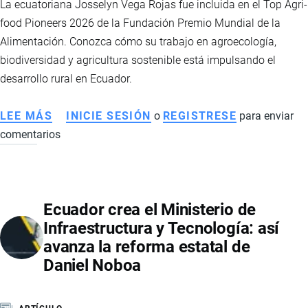
La ecuatoriana Josselyn Vega Rojas fue incluida en el Top Agri-
PAÍS
food Pioneers 2026 de la Fundación Premio Mundial de la
Alimentación. Conozca cómo su trabajo en agroecología,
biodiversidad y agricultura sostenible está impulsando el
desarrollo rural en Ecuador.
LEE MÁS
SOBRE
INICIE SESIÓN
o
REGISTRESE
para enviar
comentarios
JOSSELYN
VEGA
ROJAS:
LA
Ecuador crea el Ministerio de
AGRICULTORA
Infraestructura y Tecnología: así
ECUATORIANA
avanza la reforma estatal de
RECONOCIDA
Daniel Noboa
ENTRE
LOS
LÍDERES