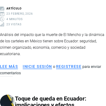
ARTÍCULO
23 FEBRERO, 2026
4 MINUTOS
23 VISTAS
Análisis del impacto que la muerte de El Mencho y la dinámica
de los carteles en México tienen sobre Ecuador: seguridad,
crimen organizado, economía, comercio y sociedad
ecuatoriana.
LEE MÁS
SOBRE
INICIE SESIÓN
o
REGISTRESE
para enviar
comentarios
CÓMO
AFECTA
A
ECUADOR
Toque de queda en Ecuador:
LA
implicaciones y efectos
MUERTE