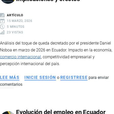
DE
EL
ARTÍCULO
MENCHO
15 MARZO, 2026
Y
5 MINUTOS
23 VISTAS
LA
VIOLENCIA
Análisis del toque de queda decretado por el presidente Daniel
DEL
Noboa en marzo de 2026 en Ecuador. Impacto en la economía,
NARCOTRÁFICO
comercio internacional
, competitividad empresarial y
TRANSNACIONAL
percepción internacional del país.
LEE MÁS
SOBRE
INICIE SESIÓN
o
REGISTRESE
para enviar
comentarios
TOQUE
DE
QUEDA
EN
Evolución del empleo en Ecuador
ECUADOR: