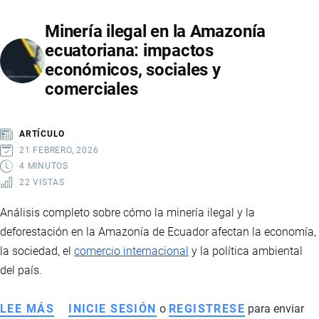
EN
Minería ilegal en la Amazonía
ECUADOR
ecuatoriana: impactos
EN
económicos, sociales y
2025:
comerciales
CAMARONERAS,
RETAIL
Y
ARTÍCULO
DINAMISMO
21 FEBRERO, 2026
DEL
4 MINUTOS
22 VISTAS
MERCADO
LABORAL
Análisis completo sobre cómo la minería ilegal y la
deforestación en la Amazonía de Ecuador afectan la economía,
la sociedad, el
comercio internacional
y la política ambiental
del país.
LEE MÁS
SOBRE
INICIE SESIÓN
o
REGISTRESE
para enviar