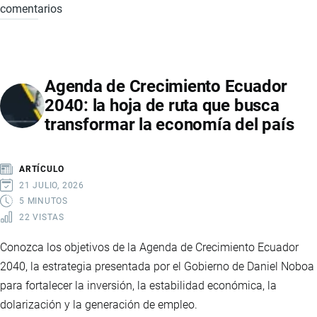
comentarios
MINERÍA
ILEGAL
EN
LA
Agenda de Crecimiento Ecuador
AMAZONÍA
2040: la hoja de ruta que busca
ECUATORIANA:
transformar la economía del país
IMPACTOS
ECONÓMICOS,
SOCIALES
ARTÍCULO
Y
21 JULIO, 2026
COMERCIALES
5 MINUTOS
22 VISTAS
Conozca los objetivos de la Agenda de Crecimiento Ecuador
2040, la estrategia presentada por el Gobierno de Daniel Noboa
para fortalecer la inversión, la estabilidad económica, la
dolarización y la generación de empleo.