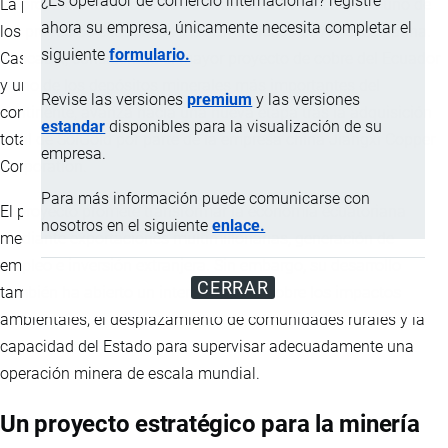
¿Es operador de comercio internacional? registre
La provincia de Imbabura se encuentra en el centro de uno de
ahora su empresa, únicamente necesita completar el
los proyectos extractivos más ambiciosos de América Latina.
siguiente
formulario.
Cascabel, considerado el mayor proyecto de cobre del Ecuador
y uno de los depósitos minerales más importantes del
Revise las versiones
premium
y las versiones
continente, avanza hacia una nueva etapa tras la adquisición
estandar
disponibles para la visualización de su
total de SolGold por parte de la empresa china Jiangxi Copper
empresa.
Corporation.
Para más información puede comunicarse con
El proyecto promete transformar la economía ecuatoriana
nosotros en el siguiente
enlace.
mediante exportaciones multimillonarias, generación de
empleo e inversión extranjera. Sin embargo, su desarrollo
CERRAR
también ha abierto un intenso debate sobre los impactos
ambientales, el desplazamiento de comunidades rurales y la
capacidad del Estado para supervisar adecuadamente una
operación minera de escala mundial.
Un proyecto estratégico para la minería