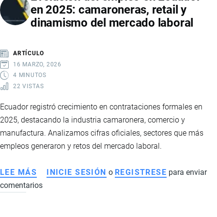
en 2025: camaroneras, retail y
IMPLICACIONES
dinamismo del mercado laboral
Y
EFECTOS
ARTÍCULO
16 MARZO, 2026
4 MINUTOS
22 VISTAS
Ecuador registró crecimiento en contrataciones formales en
2025, destacando la industria camaronera, comercio y
manufactura. Analizamos cifras oficiales, sectores que más
empleos generaron y retos del mercado laboral.
LEE MÁS
SOBRE
INICIE SESIÓN
o
REGISTRESE
para enviar
comentarios
EVOLUCIÓN
DEL
EMPLEO