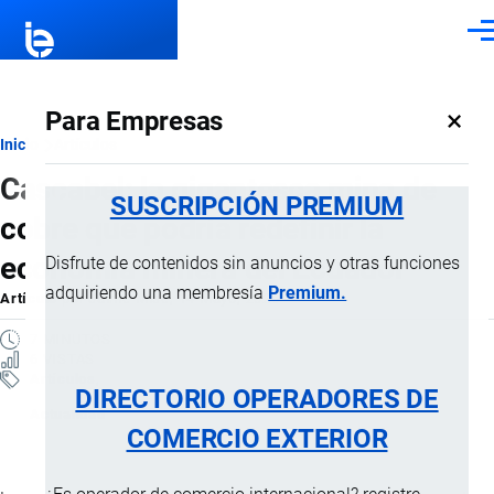
Pasar al contenido principal
Men
×
Para Empresas
Ruta
Inicio
Artículos
Cascabel: la gigantesca mina de
de
SUSCRIPCIÓN PREMIUM
cobre que podría redefinir la
navegación
economía minera del Ecuador
Disfrute de contenidos sin anuncios y otras funciones
adquiriendo una membresía
Premium.
Artículo
por
Jaime Mise
, 14 Mayo, 2026
7 MINUTOS
6 VISTAS
Artículos
DIRECTORIO OPERADORES DE
Actualidad
COMERCIO EXTERIOR