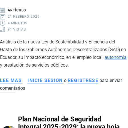
ARTÍCULO
21 FEBRERO, 2026
4 MINUTOS
91 VISTAS
Análisis de la nueva Ley de Sostenibilidad y Eficiencia del
Gasto de los Gobiernos Autónomos Descentralizados (GAD) en
Ecuador, su impacto económico, en el empleo local,
autonomía
y prestación de servicios públicos.
LEE MÁS
SOBRE
INICIE SESIÓN
o
REGISTRESE
para enviar
comentarios
REFORMA
AL
COOTAD
EN
Plan Nacional de Seguridad
ECUADOR:
Integral 2025-2029: la nueva hoja
IMPLICACIONES