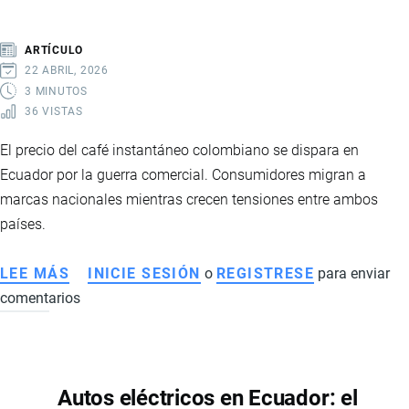
COMERCIO
ELECTRÓNICO
ARTÍCULO
22 ABRIL, 2026
3 MINUTOS
36 VISTAS
El precio del café instantáneo colombiano se dispara en
Ecuador por la guerra comercial. Consumidores migran a
marcas nacionales mientras crecen tensiones entre ambos
países.
LEE MÁS
SOBRE
INICIE SESIÓN
o
REGISTRESE
para enviar
comentarios
ALZA
DEL
CAFÉ
INSTANTÁNEO
Autos eléctricos en Ecuador: el
EN