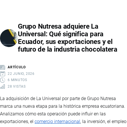
ELÉCTRICOS
EN
ECUADOR:
Grupo Nutresa adquiere La
EL
Universal: Qué significa para
MERCADO
Ecuador, sus exportaciones y el
VIVE
futuro de la industria chocolatera
UN
CRECIMIENTO
HISTÓRICO
ARTÍCULO
IMPULSADO
22 JUNIO, 2026
POR
6 MINUTOS
28 VISTAS
MARCAS
CHINAS
La adquisición de La Universal por parte de Grupo Nutresa
Y
marca una nueva etapa para la histórica empresa ecuatoriana.
NUEVAS
Analizamos cómo esta operación puede influir en las
TENDENCIAS
exportaciones, el
comercio internacional
, la inversión, el empleo
DE