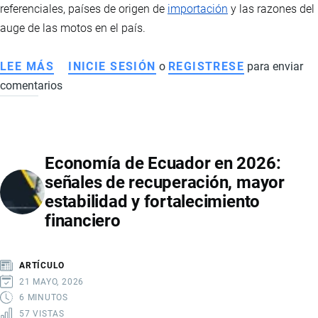
referenciales, países de origen de
importación
y las razones del
auge de las motos en el país.
LEE MÁS
SOBRE
INICIE SESIÓN
o
REGISTRESE
para enviar
comentarios
MERCADO
DE
MOTOS
EN
Economía de Ecuador en 2026:
ECUADOR
señales de recuperación, mayor
2026:
estabilidad y fortalecimiento
VENTAS
financiero
RÉCORD,
MARCAS
LÍDERES,
ARTÍCULO
PRECIOS
21 MAYO, 2026
Y
6 MINUTOS
57 VISTAS
PAÍSES