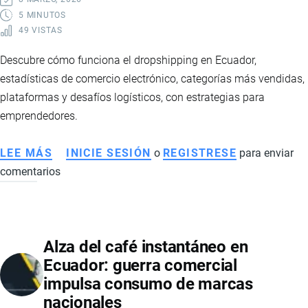
Y
5 MINUTOS
49 VISTAS
FORTALECIMIENTO
FINANCIERO
Descubre cómo funciona el dropshipping en Ecuador,
estadísticas de comercio electrónico, categorías más vendidas,
plataformas y desafíos logísticos, con estrategias para
emprendedores.
LEE MÁS
SOBRE
INICIE SESIÓN
o
REGISTRESE
para enviar
comentarios
DROPSHIPPING
EN
ECUADOR:
GUÍA
Alza del café instantáneo en
COMPLETA
Ecuador: guerra comercial
PARA
impulsa consumo de marcas
EMPRENDEDORES
nacionales
EN