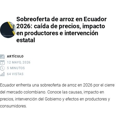
DE
SEGURIDAD
Sobreoferta de arroz en Ecuador
INTEGRAL
2026: caída de precios, impacto
2025-
en productores e intervención
2029:
estatal
LA
NUEVA
HOJA
ARTÍCULO
DE
12 MAYO, 2026
RUTA
5 MINUTOS
64 VISTAS
DEL
GOBIERNO
Ecuador enfrenta una sobreoferta de arroz en 2026 por el cierre
PARA
del mercado colombiano. Conoce las causas, impacto en
ENFRENTAR
precios, intervención del Gobierno y efectos en productores y
EL
consumidores.
CRIMEN