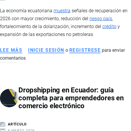
DE
La economía ecuatoriana
muestra
señales de recuperación en
IMPORTACIÓN
2026 con mayor crecimiento, reducción del
riesgo país
,
fortalecimiento de la dolarización, incremento del
crédito
y
expansión de las exportaciones no petroleras.
LEE MÁS
SOBRE
INICIE SESIÓN
o
REGISTRESE
para enviar
comentarios
ECONOMÍA
DE
ECUADOR
EN
Dropshipping en Ecuador: guía
2026:
completa para emprendedores en
SEÑALES
comercio electrónico
DE
RECUPERACIÓN,
MAYOR
ARTÍCULO
ESTABILIDAD
8 MARZO, 2026