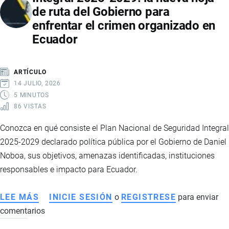
de ruta del Gobierno para
ECONÓMICAS,
enfrentar el crimen organizado en
EMPLEO
Ecuador
Y
FINANZAS
LOCALES
ARTÍCULO
14 JULIO, 2026
5 MINUTOS
86 VISTAS
Conozca en qué consiste el Plan Nacional de Seguridad Integral
2025-2029 declarado política pública por el Gobierno de Daniel
Noboa, sus objetivos, amenazas identificadas, instituciones
responsables e impacto para Ecuador.
LEE MÁS
SOBRE
INICIE SESIÓN
o
REGISTRESE
para enviar
comentarios
PLAN
NACIONAL