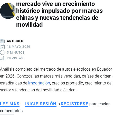
mercado vive un crecimiento
ECUADOR:
histórico impulsado por marcas
GUERRA
chinas y nuevas tendencias de
COMERCIAL
movilidad
IMPULSA
CONSUMO
DE
ARTÍCULO
MARCAS
18 MAYO, 2026
NACIONALES
5 MINUTOS
29 VISTAS
Análisis completo del mercado de autos eléctricos en Ecuador
en 2026. Conozca las marcas más vendidas, países de origen,
estadísticas de
importación
, precios promedio, crecimiento del
sector y tendencias de movilidad eléctrica.
LEE MÁS
SOBRE
INICIE SESIÓN
o
REGISTRESE
para enviar
comentarios
AUTOS