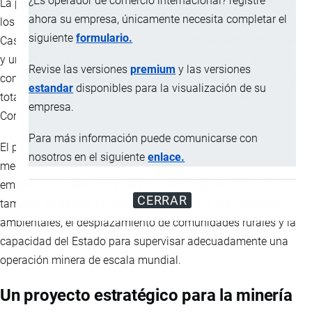
¿Es operador de comercio internacional? registre
La provincia de Imbabura se encuentra en el centro de uno de
ahora su empresa, únicamente necesita completar el
los proyectos extractivos más ambiciosos de América Latina.
siguiente
formulario.
Cascabel, considerado el mayor proyecto de cobre del Ecuador
y uno de los depósitos minerales más importantes del
Revise las versiones
premium
y las versiones
continente, avanza hacia una nueva etapa tras la adquisición
estandar
disponibles para la visualización de su
total de SolGold por parte de la empresa china Jiangxi Copper
empresa.
Corporation.
Para más información puede comunicarse con
El proyecto promete transformar la economía ecuatoriana
nosotros en el siguiente
enlace.
mediante exportaciones multimillonarias, generación de
empleo e inversión extranjera. Sin embargo, su desarrollo
CERRAR
también ha abierto un intenso debate sobre los impactos
ambientales, el desplazamiento de comunidades rurales y la
capacidad del Estado para supervisar adecuadamente una
operación minera de escala mundial.
Un proyecto estratégico para la minería