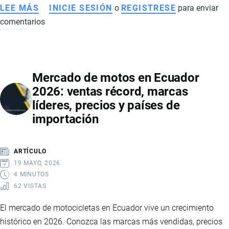
ORGANIZADO
LEE MÁS
SOBRE
INICIE SESIÓN
o
REGISTRESE
para enviar
EN
comentarios
SOBREOFERTA
ECUADOR
DE
ARROZ
EN
Mercado de motos en Ecuador
ECUADOR
2026: ventas récord, marcas
2026:
líderes, precios y países de
CAÍDA
importación
DE
PRECIOS,
IMPACTO
ARTÍCULO
EN
19 MAYO, 2026
PRODUCTORES
4 MINUTOS
62 VISTAS
E
INTERVENCIÓN
El mercado de motocicletas en Ecuador vive un crecimiento
ESTATAL
histórico en 2026. Conozca las marcas más vendidas, precios