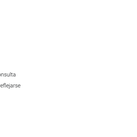
onsulta
eflejarse