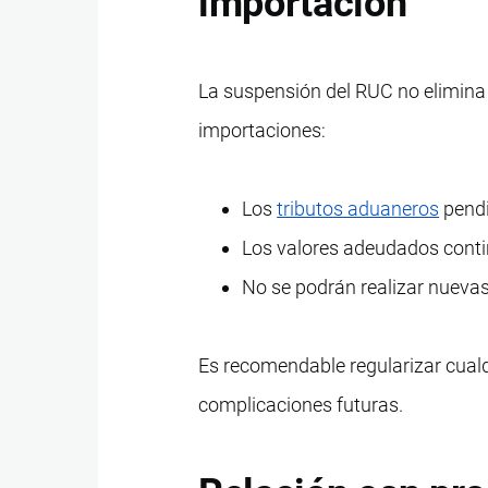
importación
La suspensión del RUC no elimina 
importaciones:
Los
tributos aduaneros
pendi
Los valores adeudados conti
No se podrán realizar nueva
Es recomendable regularizar cualq
complicaciones futuras.