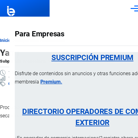
Pasar al contenido principal
Men
Para Empresas
Ruta
Inicio
Subpartidas Arancelarias
Yang
de
SUSCRIPCIÓN PREMIUM
Subpartida Arancelaria
por
Importaciones …
, 5 Abril, 2025
navegación
1 MINUTO
Disfrute de contenidos sin anuncios y otras funciones a
1 VISTAS
membresía
Premium.
Clasificación Arancelaria
Producto veterinario de uso acuícola compuesto de levaduras
DIRECTORIO OPERADORES DE CO
secas inactivadas.
EXTERIOR