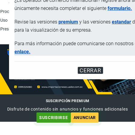
¿Es operador de comercio internacional? registre ahora 
Característica
únicamente necesita completar el siguiente
formulario.
Proceso de elaboración
Selección de materias primas; Pesaje; Mezcla; y
Uso
Acuícola; Aditivo prebiótico indicado para esti
Revise las versiones
premium
y las versiones
estandar
d
Presentación
Bolsas de papel de 25 kg.
para la visualización de su empresa.
Para más información puede comunicarse con nosotros e
enlace.
CERRAR
SUSCRIPCIÓN PREMIUM
Disfrute de contenido sin anuncios y funciones adicionales
SUSCRIBIRSE
ANUNCIAR