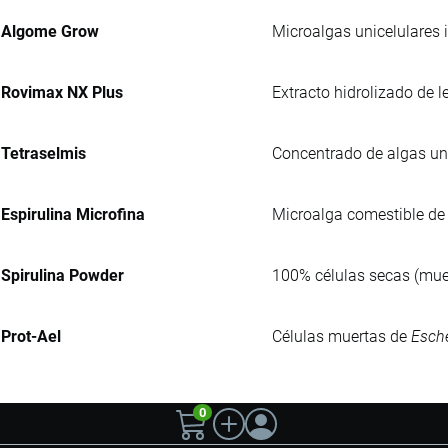
Algome Grow
Microalgas unicelulares 
Rovimax NX Plus
Extracto hidrolizado de 
Tetraselmis
Concentrado de algas uni
Espirulina Microfina
Microalga comestible de 
Spirulina Powder
100% células secas (muer
Prot-Ael
Células muertas de
Esche
0