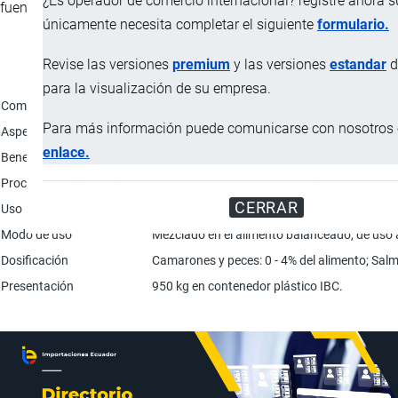
¿Es operador de comercio internacional? registre ahora 
fuente de DHA en la alimentación animal.
únicamente necesita completar el siguiente
formulario.
Revise las versiones
premium
y las versiones
estandar
d
Característica
para la visualización de su empresa.
Composición química (p/p)
DHA Biomasa (Ingrediente activo): 85,0%; Bu
Para más información puede comunicarse con nosotros e
Aspecto físico
Suspensión líquida de alga seca (Schizochytr
enlace.
Beneficios
Promueve las etapas de desarrollo del animal
Proceso de elaboración
Fermentación; Evaporación; Secado; Tamiza
CERRAR
Uso
Se utiliza como fuente de DHA en alimentos 
Modo de uso
Mezclado en el alimento balanceado, de uso a
Dosificación
Camarones y peces: 0 - 4% del alimento; Salm
Presentación
950 kg en contenedor plástico IBC.