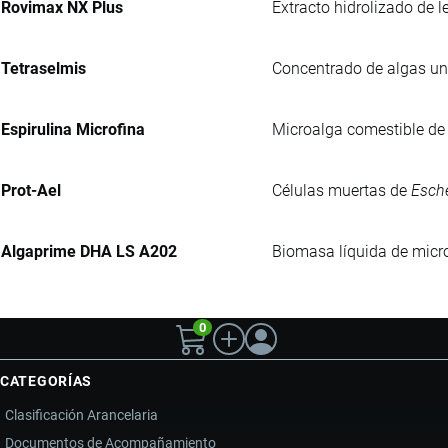
Rovimax NX Plus
Extracto hidrolizado de 
Tetraselmis
Concentrado de algas uni
Espirulina Microfina
Microalga comestible de 
Prot-Ael
Células muertas de
Esche
Algaprime DHA LS A202
Biomasa líquida de micro
0
CATEGORÍAS
Clasificación Arancelaria
Documentos de Acompañamiento