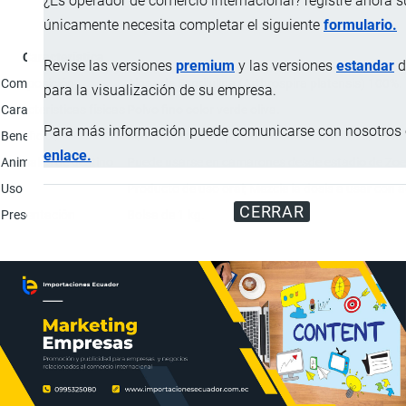
¿Es operador de comercio internacional? registre ahora 
únicamente necesita completar el siguiente
formulario.
Característica
Revise las versiones
premium
y las versiones
estandar
d
Composición
Algas de Esprilulina (Arthrospira platensis) 100%.
para la visualización de su empresa.
Características físicas
Polvo fino color verde oliva.
Para más información puede comunicarse con nosotros e
Beneficios
Usada como complemento en la dieta de las larvas
enlace.
Animales de destino
Puede usarse en camarones desde estadio de Zoea
Uso
Producto de uso oral; Mezcle la dosis a usar con a
CERRAR
Presentación
Bolsa de 1 kg.