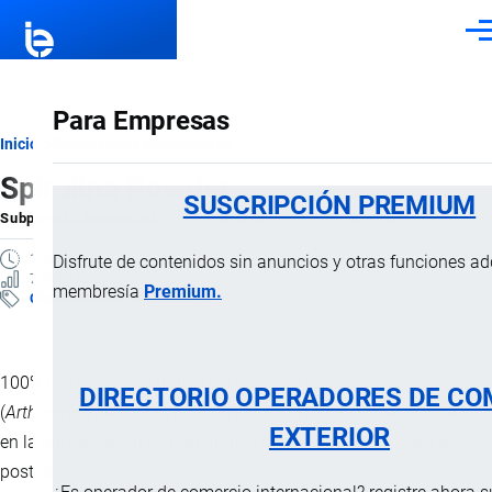
Pasar al contenido principal
Men
Para Empresas
Ruta
Inicio
Subpartidas Arancelarias
Spirulina Powder
de
SUSCRIPCIÓN PREMIUM
Subpartida Arancelaria
por
Importaciones …
, 13 Diciembre, 2024
navegación
1 MINUTO
Disfrute de contenidos sin anuncios y otras funciones a
7 VISTAS
membresía
Premium.
Clasificación Arancelaria
100% células secas (muertas) de algas de espirulina
DIRECTORIO OPERADORES DE CO
(
Arthrospira platensis
) microorganismo monocelular, utilizado
EXTERIOR
en la alimentación de camarones desde estadio de zoea a
post-larva.