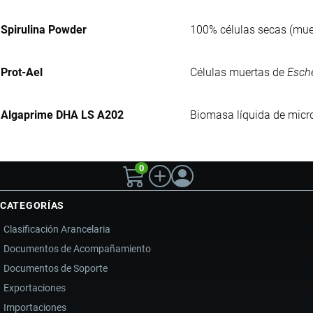
Spirulina Powder
100% células secas (muer
Prot-Ael
Células muertas de
Esche
Algaprime DHA LS A202
Biomasa líquida de micro
0
CATEGORÍAS
Clasificación Arancelaria
Documentos de Acompañamiento
Documentos de Soporte
Exportaciones
Importaciones