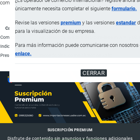
¿Es operador de comercio internacional? registre ahora 
como peces y camarones.
únicamente necesita completar el siguiente
formulario.
Revise las versiones
premium
y las versiones
estandar
d
Característica
para la visualización de su empresa.
Composición
Autolisado de levadura de S.cerevisiae 99.9 %. y Diox
Para más información puede comunicarse con nosotros e
Indicaciones de uso
Se emplea para mejorar la capacidad de respuesta in
enlace.
Presentación
Sacos de plástico metalizado de 25 kg.
CERRAR
SUSCRIPCIÓN PREMIUM
Disfrute de contenido sin anuncios y funciones adicionales