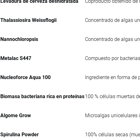
Levadura de cerveza deshidratada
Coproducto obtenido de l
Thalassiosira Weissflogii
Concentrado de algas uni
Nannochloropsis
Concentrado de algas uni
Metalac S447
Compuesto por bacterias
Nucleoforce Aqua 100
Ingrediente en forma de 
Biomasa bacteriana rica en proteínas
100 % células muertas 
Algome Grow
Microalgas unicelulares 
Spirulina Powder
100% células secas (muer