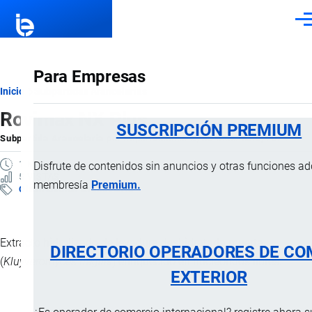
Pasar al contenido principal
Men
Para Empresas
Ruta
Inicio
Subpartidas Arancelarias
Rovimax NX Plus
de
SUSCRIPCIÓN PREMIUM
Subpartida Arancelaria
por
Importaciones …
, 30 Diciembre, 2024
navegación
1 MINUTO
Disfrute de contenidos sin anuncios y otras funciones a
5 VISTAS
membresía
Premium.
Clasificación Arancelaria
Extracto hidrolizado de levadura deshidratada muerta
DIRECTORIO OPERADORES DE CO
(
Kluyveromyces fragilis
) enriquecido en nucleótidos libres.
EXTERIOR