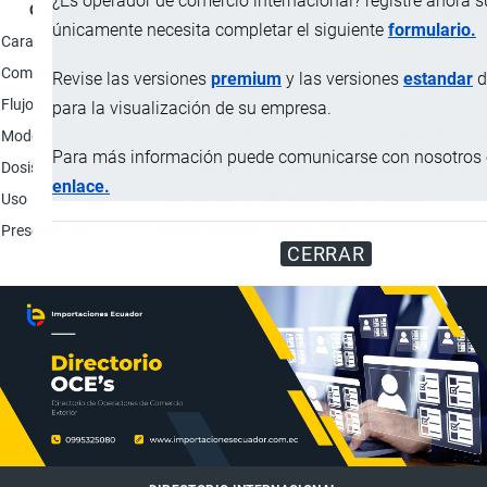
¿Es operador de comercio internacional? registre ahora 
Característica
Descrip
únicamente necesita completar el siguiente
formulario.
Características físicas
Polvo amarillo a marrón.
Composición
100% Extracto de levadura Kluyveromyces fragili
Revise las versiones
premium
y las versiones
estandar
d
Flujograma de proceso
Control de entrada; Se hace el hidrólisis de la le
para la visualización de su empresa.
Modo de usar
Es incorporado en el alimento durante el mezclado
Para más información puede comunicarse con nosotros e
Dosis
Para uso en la fabricación de piensos para anima
enlace.
Uso
Fabricación de alimentos para animales.
Presentación
Bolsas antiestáticas de 10 kg.
CERRAR