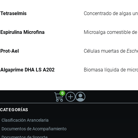
Tetraselmis
Concentrado de algas uni
Espirulina Microfina
Microalga comestible de 
Prot-Ael
Células muertas de
Esche
Algaprime DHA LS A202
Biomasa líquida de micro
0
CATEGORÍAS
Clasificación Arancelaria
Documentos de Acompañamiento
Documentos de Soporte