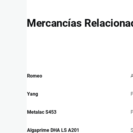
Mercancías Relaciona
Romeo
A
Yang
P
Metalac S453
P
Algaprime DHA LS A201
S