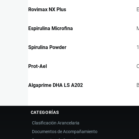
Rovimax NX Plus
E
Espirulina Microfina
M
Spirulina Powder
1
Prot-Ael
C
Algaprime DHA LS A202
B
CATEGORÍAS
Clasificación Arancelaria
Documentos de Acompañamiento