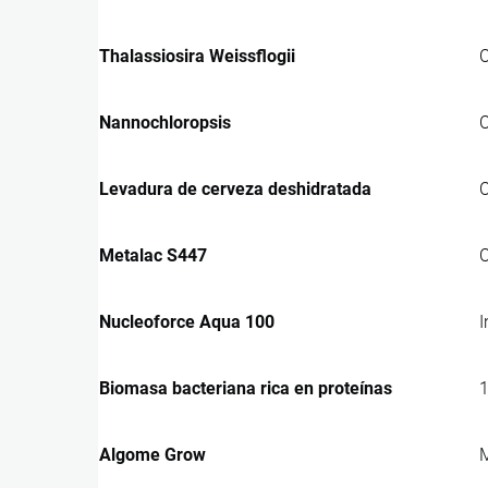
Thalassiosira Weissflogii
C
Nannochloropsis
C
Levadura de cerveza deshidratada
C
Metalac S447
C
Nucleoforce Aqua 100
I
Biomasa bacteriana rica en proteínas
1
Algome Grow
M