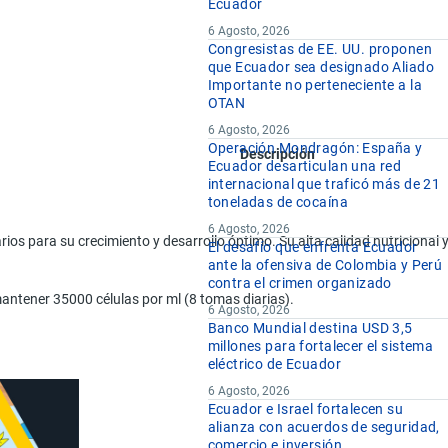
Ecuador
6 Agosto, 2026
Congresistas de EE. UU. proponen
que Ecuador sea designado Aliado
Importante no perteneciente a la
OTAN
6 Agosto, 2026
Operación Mondragón: España y
Descripción
Ecuador desarticulan una red
internacional que traficó más de 21
toneladas de cocaína
6 Agosto, 2026
ios para su crecimiento y desarrollo óptimo. Su alta calidad nutricional y
El desafío que enfrenta Ecuador
ante la ofensiva de Colombia y Perú
contra el crimen organizado
mantener 35000 células por ml (8 tomas diarias).
6 Agosto, 2026
Banco Mundial destina USD 3,5
millones para fortalecer el sistema
eléctrico de Ecuador
6 Agosto, 2026
Ecuador e Israel fortalecen su
alianza con acuerdos de seguridad,
comercio e inversión