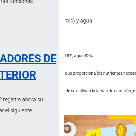
tras funciones
s marinas muertas (tetraselmis) y agua.
RADORES DE
nicelulares muertas (tetraselmis) 18%, agua 82%.
or verde oscuro.
TERIOR
 para los camarones de cultivo, ya que proporciona los nutrientes necesar
Mezcle la dosis a usar con agua donde se cultivan la larvas de camarón, 
 registre ahora su
 el siguiente