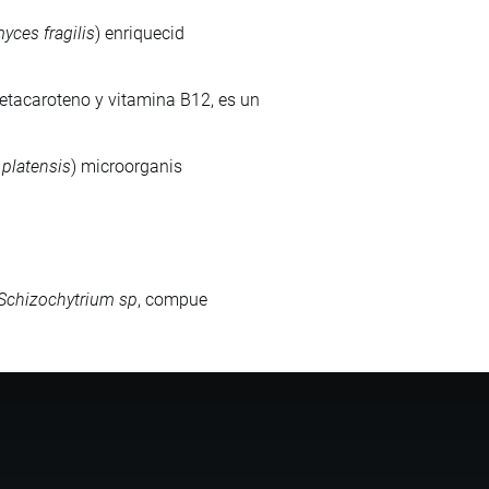
yces fragilis
) enriquecid
betacaroteno y vitamina B12, es un
 platensis
) microorganis
Schizochytrium sp
, compue