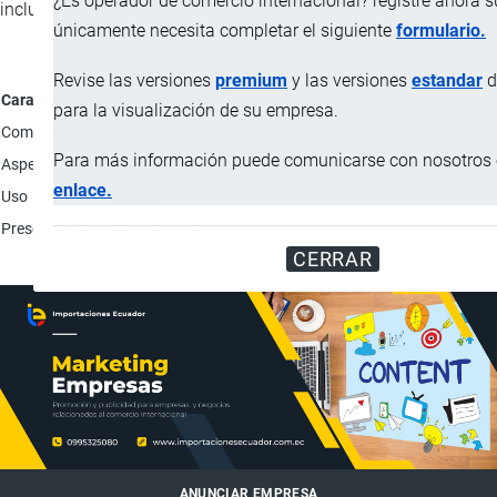
¿Es operador de comercio internacional? registre ahora 
incluso artemia.
únicamente necesita completar el siguiente
formulario.
Revise las versiones
premium
y las versiones
estandar
d
Característica
Descripción
para la visualización de su empresa.
Composición
100% Arthrospira platensis.
Para más información puede comunicarse con nosotros e
Aspecto
Polvo.
enlace.
Uso
Acuícola.
Presentación
Tarro de 500 g.
CERRAR
ANUNCIAR EMPRESA