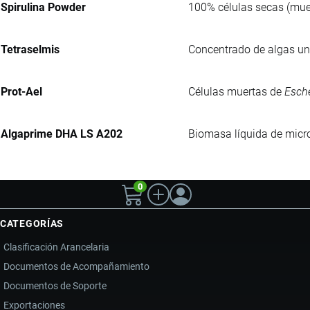
Spirulina Powder
100% células secas (muer
Tetraselmis
Concentrado de algas uni
Prot-Ael
Células muertas de
Esche
Algaprime DHA LS A202
Biomasa líquida de micro
0
CATEGORÍAS
Clasificación Arancelaria
Documentos de Acompañamiento
Documentos de Soporte
Exportaciones