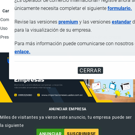
¿Es operador de comercio internacional? registre ahora 
únicamente necesita completar el siguiente
formulario.
Característica
Composición (%)
Jarabe de yacón 40; Agua 30; Maltodextrina 5; Cacao en p
Revise las versiones
premium
y las versiones
estandar
d
Uso
Suplemento alimenticio para personas que realizan activ
para la visualización de su empresa.
Presentación
Caja de cartón que incluye sachets de 40 gramo.
Para más información puede comunicarse con nosotros e
enlace.
CERRAR
ANUNCIAR EMPRESA
Miles de visitantes ya vieron este anuncio, tu empresa puede ser
la siguiente
ANUNCIAR
SUSCRIBIRSE