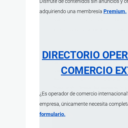
Disfrute de contenidos sin anuncios y o
adquiriendo una membresía
Premium.
Bolitas de cereal a base de fibra,
avena, cacao y ajonjolí, endulzada
DIRECTORIO OPE
Característica
Composición
Agua: 10%; Panela: 6%; Fibr
COMERCIO EX
Grasa total
13/100 g
Uso
Snack para consumo huma
Presentación
Bolsas bilaminadas de 20 g
¿Es operador de comercio internacional?
empresa, únicamente necesita completar
formulario.