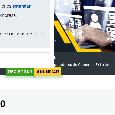
siones
estandar
 empresa.
se con nosotros en el
DIRECTORIO INTERNACIONAL
el Directorio Internacional de Operadores de Comercio Exterior
REGISTRAR
ANUNCIAR
00