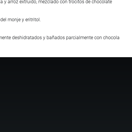
a y arroz extruido, mezclado con trocitos de chocolate
el monje y eritritol.
amente deshidratados y bañados parcialmente con chocola