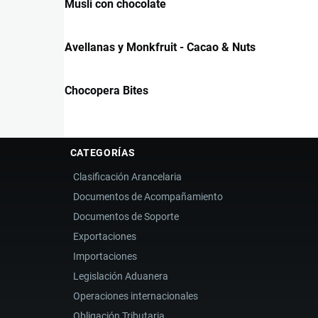
Musli con chocolate
Avellanas y Monkfruit - Cacao & Nuts
Chocopera Bites
CATEGORÍAS
Clasificación Arancelaria
Documentos de Acompañamiento
Documentos de Soporte
Exportaciones
Importaciones
Legislación Aduanera
Operaciones internacionales
Obligación Tributaria