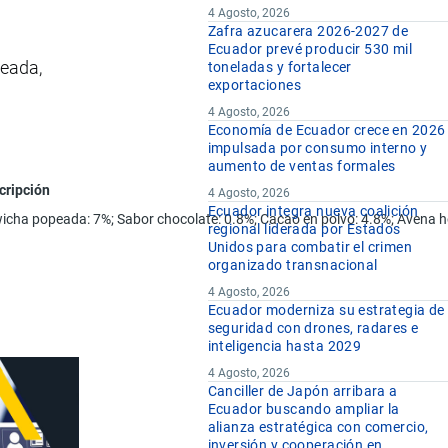
4 Agosto, 2026
Zafra azucarera 2026-2027 de
Ecuador prevé producir 530 mil
peada,
toneladas y fortalecer
exportaciones
4 Agosto, 2026
Economía de Ecuador crece en 2026
impulsada por consumo interno y
aumento de ventas formales
cripción
4 Agosto, 2026
Ecuador integra nueva coalición
wicha popeada: 7%; Sabor chocolate: 0.8%; Cacao en polvo: 4.8%; Avena ho
regional liderada por Estados
Unidos para combatir el crimen
organizado transnacional
4 Agosto, 2026
Ecuador moderniza su estrategia de
seguridad con drones, radares e
inteligencia hasta 2029
4 Agosto, 2026
Canciller de Japón arribara a
Ecuador buscando ampliar la
alianza estratégica con comercio,
inversión y cooperación en