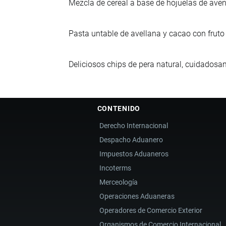
Mezcla de cereal a base de hojuelas de aven
Pasta untable de avellana y cacao con fruto d
Deliciosos chips de pera natural, cuidados
CONTENIDO
Derecho Internacional
Despacho Aduanero
Impuestos Aduaneros
Incoterms
Merceología
Operaciones Aduaneras
Operadores de Comercio Exterior
Organismos de Comercio Internacional