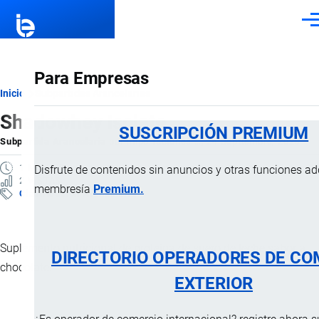
Pasar al contenido principal
Men
Para Empresas
Ruta
Inicio
Subpartidas Arancelarias
Shadowhey Isolate
de
SUSCRIPCIÓN PREMIUM
Subpartida Arancelaria
por
Importaciones …
, 24 Septiembre, 2025
navegación
1 MINUTO
Disfrute de contenidos sin anuncios y otras funciones a
2 VISTAS
membresía
Premium.
Clasificación Arancelaria
Suplemento nutricional de proteína de suero de leche sabor a
DIRECTORIO OPERADORES DE CO
chocolate.
EXTERIOR