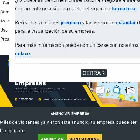
¿Es operador de comercio internacional? registre ahora 
Característica
únicamente necesita completar el siguiente
formulario.
Composición p/p
Proteína (76.25%): Aislado de proteína de suero, Aisla
Aspecto físico
Polvo fino de color marrón cacao, olor característico a
Revise las versiones
premium
y las versiones
estandar
d
Uso
Suplemento alimenticio.
para la visualización de su empresa.
Presentación
Frasco de 2 kg.
Para más información puede comunicarse con nosotros e
enlace.
CERRAR
ANUNCIAR EMPRESA
Miles de visitantes ya vieron este anuncio, tu empresa puede ser
la siguiente
ANUNCIAR
SUSCRIBIRSE