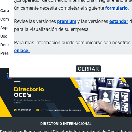
¿Es operador de comercio internacional? registre ahora 
únicamente necesita completar el siguiente
formulario.
Característica
Composición
Maltodextrina, Sacarosa, Sólidos de jarabe de glucosa: 56
Revise las versiones
premium
y las versiones
estandar
d
Aspecto físico
Polvo color marrón.
para la visualización de su empresa.
Uso
Consumo humano.
Para más información puede comunicarse con nosotros e
Dosis
En un vaso de agua (190 ml) agregue 4 medidas (47 g) de
enlace.
Presentación
Latas de 400 y 900 gramos.
CERRAR
DIRECTORIO INTERNACIONAL
Registre su Empresa en el Directorio Internacional de Operadores